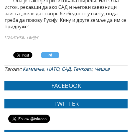
Она је такође критиковала ширење НАТО на
исток, рекавши да ако САД и његови савезници
заиста „желе да створе безбедност у свету, онда
треба да позову Русију, Кину и друге земље да им се
придруже”.
Политика, Танјуг
Тагови:
Кампања
,
НАТО
,
САД
,
Тенкови
,
Чешка
FACEBOOK
TWITTER