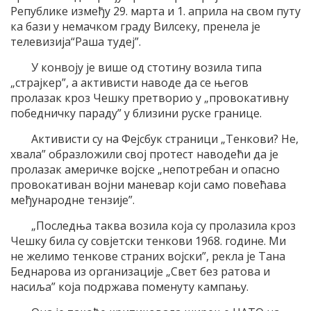
Републике између 29. марта и 1. априла на свом путу
ка бази у немачком граду Вилсеку, пренела је
телевизија“Раша тудеј”.
У конвоју је више од стотину возила типа
„страјкер”, а активисти наводе да се његов
пролазак кроз Чешку претворио у „провокативну
победничку параду” у близини руске границе.
Активисти су на Фејсбук страници „Тенкови? Не,
хвала” образложили свој протест наводећи да је
пролазак америчке војске „непотребан и опасно
провокативан војни маневар који само повећава
међународне тензије”.
„Последња таква возила која су пролазила кроз
Чешку била су совјетски тенкови 1968. године. Ми
не желимо тенкове страних војски”, рекла је Тана
Беднарова из организације „Свет без ратова и
насиља” која подржава поменуту кампању.