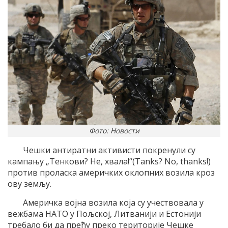
Фото: Новости
Чешки антиратни активисти покренули су
кампању „Тенкови? Не, хвала!“(Tanks? No, thanks!)
против проласка америчких оклопних возила кроз
ову земљу.
Америчка војна возила која су учествовала у
вежбама НАТО у Пољској, Литванији и Естонији
требало би да пређу преко територије Чешке