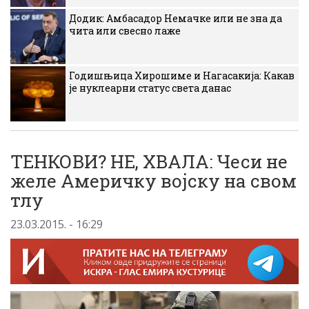
Додик: Амбасадор Немачке или не зна да
чита или свесно лаже
Годишњица Хирошиме и Нагасакија: Какав
је нуклеарни статус света данас
ТЕНКОВИ? НЕ, ХВАЛА: Чеси не
желе Америчку војску на свом
тлу
23.03.2015. - 16:29