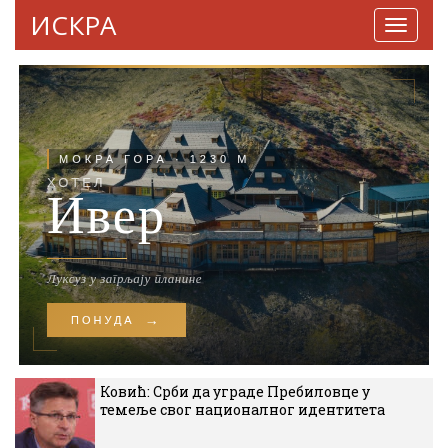
ИСКРА
Навига
Ковић: Срби да уграде Пребиловце у
темеље свог националног идентитета