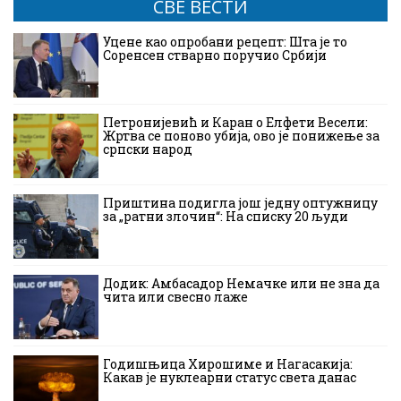
СВЕ ВЕСТИ
Уцене као опробани рецепт: Шта је то
Соренсен стварно поручио Србији
Петронијевић и Каран о Елфети Весели:
Жртва се поново убија, ово је понижење за
српски народ
Приштина подигла још једну оптужницу
за „ратни злочин“: На списку 20 људи
Додик: Амбасадор Немачке или не зна да
чита или свесно лаже
Годишњица Хирошиме и Нагасакија:
Какав је нуклеарни статус света данас