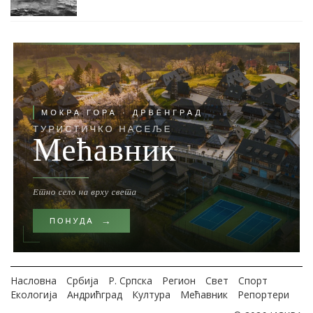
Насловна
Србија
Р. Српска
Регион
Свет
Спорт
Екологија
Андрићград
Култура
Мећавник
Репортери