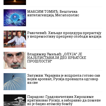
МАКСИМ ТОМИЋ: Вештачка
интелигенција, Мегалополис
Ракочевић: Хиљаде процедура прерастају
у непремостиву препреку слободи медија
Владимир Умељић: „ОЛУЈА“ ЈЕ
НАЈБЛИСТАВИЈИ ДЕО ХРВАТСКЕ
ПРОШЛОСТИ“
Залужни: Украјина је исцрпела готово сав
војни арсенал, Русија пронашла одговор
на све
Парадокс: Градоначелник Хирошиме
критиковао Русију, а заборавио да помене
ко је бацио атомску бомбу