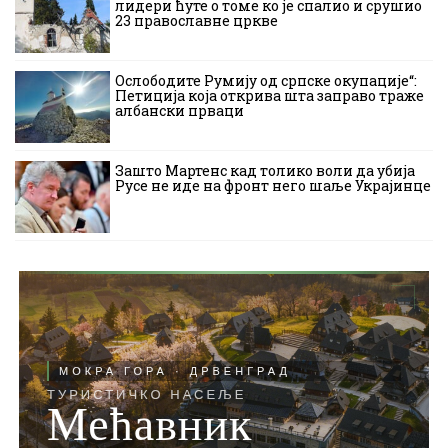
лидери ћуте о томе ко је спалио и срушио
23 православне цркве
Ослободите Румију од српске окупације“:
Петиција која открива шта заправо траже
албански прваци
Зашто Мартенс кад толико воли да убија
Русе не иде на фронт него шаље Украјинце