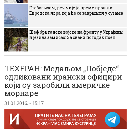
Глобализам, реч чије је време прошло:
Европска игра која ће се завршити у сузама
Шеф британске војске на фронту у Украјини
и језива замисао: За сваки погодак поен
ТЕХЕРАН: Медаљом „Побједе“
одликовани ирански официри
који су заробили америчке
морнаре
31.01.2016. - 15:17