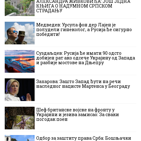
АЛЕКСАНДРА ЖИВКОВИЋА: ЈОШ ЈЕДНА
КЊИГА О НАДУМНОМ СРПСКОМ
СТРАДАЊУ
Медведев: Урсула фон дер Лајен је
полудели гинеколог, а Русија ће сигурно
победити!
Суздаљцев: Русија ће имати 90 одсто
добијен рат ако одсече Украјину од Запада
и разбије мостове на Дњепру
Захарова: Зашто Запад ћути на речи
наследног нацисте Мартенса у Београду
Шеф британске војске на фронту у
Украјини и језива замисао: За сваки
погодак поен
Одбор за заштиту права Срба: Бошњачки