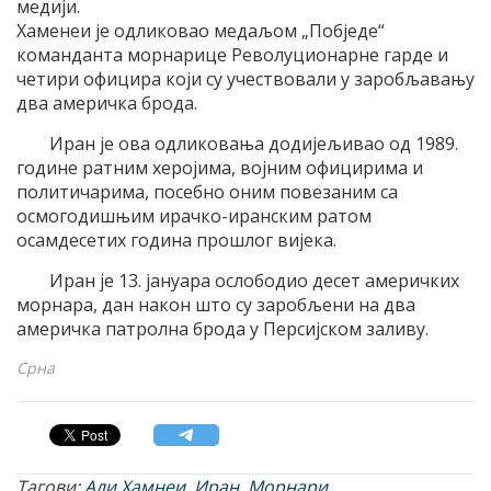
медији.
Хаменеи је одликовао медаљом „Побједе“
команданта морнарице Револуционарне гарде и
четири официра који су учествовали у заробљавању
два америчка брода.
Иран је ова одликовања додијељивао од 1989.
године ратним херојима, војним официрима и
политичарима, посебно оним повезаним са
осмогодишњим ирачко-иранским ратом
осамдесетих година прошлог вијека.
Иран је 13. јануара ослободио десет америчких
морнара, дан након што су заробљени на два
америчка патролна брода у Персијском заливу.
Срна
Тагови:
Али Хамнеи
,
Иран
,
Морнари