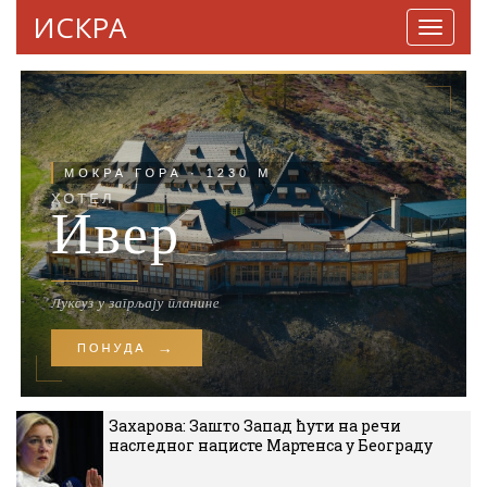
ИСКРА
Навига
Захарова: Зашто Запад ћути на речи
наследног нацисте Мартенса у Београду