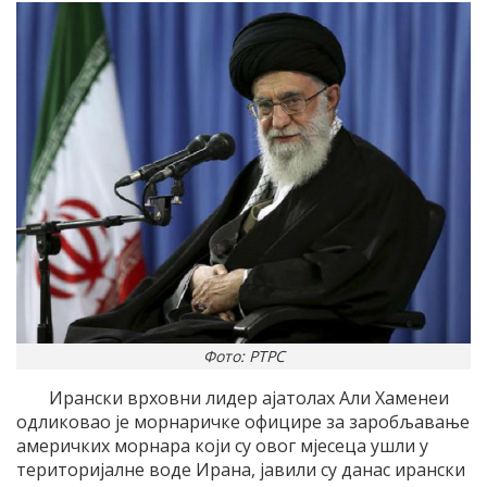
Фото: РТРС
Ирански врховни лидер ајатолах Али Хаменеи
одликовао је морнаричке официре за заробљавање
америчких морнара који су овог мјесеца ушли у
територијалне воде Ирана, јавили су данас ирански