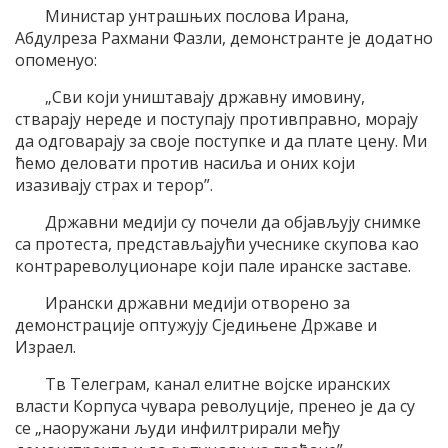
Министар унтрашњих послова Ирана,
Абдулреза Рахмани Фазли, демонстранте је додатно
опоменуо:
„Сви који уништавају државну имовину,
стварају нереде и поступају противправно, морају
да одговарају за своје поступке и да плате цену. Ми
ћемо деловати против насиља и оних који
изазивају страх и терор”.
Државни медији су почели да објављују снимке
са протеста, представљајући учеснике скупова као
контрареволуционаре који пале иранске заставе.
Ирански државни медији отворено за
демонстрације оптужују Сједињене Државе и
Израел.
Тв Телеграм, канал елитне војске иранских
власти Корпуса чувара револуције, пренео је да су
се „наоружани људи инфилтрирали међу