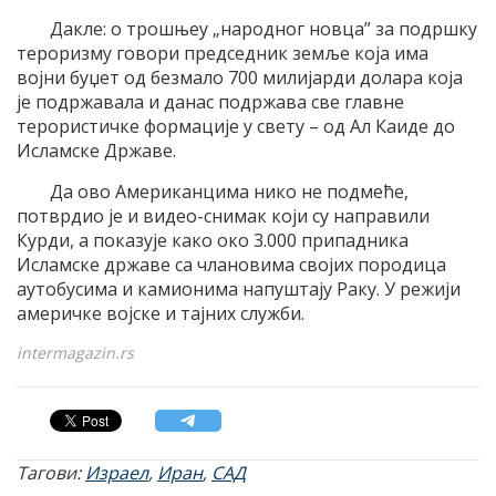
Дакле: о трошњеу „народног новца” за подршку
тероризму говори председник земље која има
војни буџет од безмало 700 милијарди долара која
је подржавала и данас подржава све главне
терористичке формације у свету – од Ал Каиде до
Исламске Државе.
Да ово Американцима нико не подмеће,
потврдио је и видео-снимак који су направили
Курди, а показује како око 3.000 припадника
Исламске државе са члановима својих породица
аутобусима и камионима напуштају Раку. У режији
америчке војске и тајних служби.
intermagazin.rs
Тагови:
Израел
,
Иран
,
САД