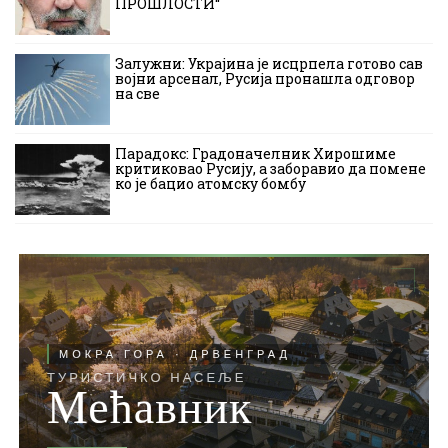
ПРОШЛОСТИ“
Залужни: Украјина је исцрпела готово сав
војни арсенал, Русија пронашла одговор
на све
Парадокс: Градоначелник Хирошиме
критиковао Русију, а заборавио да помене
ко је бацио атомску бомбу