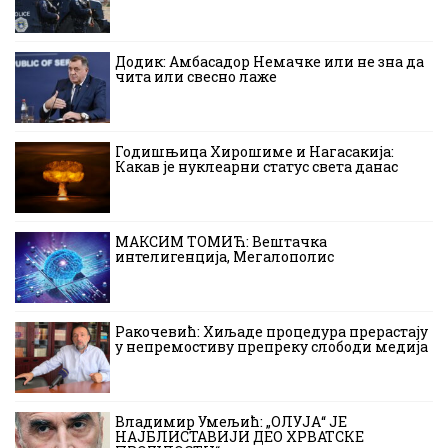
Додик: Амбасадор Немачке или не зна да
чита или свесно лаже
Годишњица Хирошиме и Нагасакија:
Какав је нуклеарни статус света данас
МАКСИМ ТОМИЋ: Вештачка
интелигенција, Мегалополис
Ракочевић: Хиљаде процедура прерастају
у непремостиву препреку слободи медија
Владимир Умељић: „ОЛУЈА“ ЈЕ
НАЈБЛИСТАВИЈИ ДЕО ХРВАТСКЕ