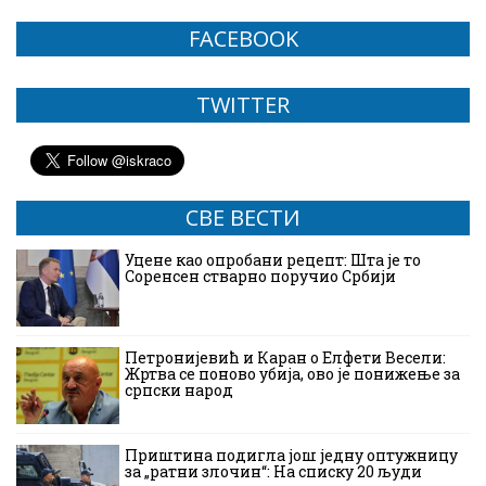
FACEBOOK
TWITTER
СВЕ ВЕСТИ
Уцене као опробани рецепт: Шта је то
Соренсен стварно поручио Србији
Петронијевић и Каран о Елфети Весели:
Жртва се поново убија, ово је понижење за
српски народ
Приштина подигла још једну оптужницу
за „ратни злочин“: На списку 20 људи