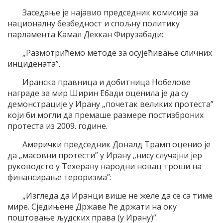
Заседање је најавио председник комисије за
националну безбедност и спољну политику
парламента Камал Дехкан Фирузабади:
„Размотрићемо методе за осујећивање сличних
инцидената”.
Иранска правница и добитница Нобелове
награде за мир Ширин Ебади оценила је да су
демонстрације у Ирану „почетак великих протеста”
који би могли да премаше размере постизброних
протеста из 2009. године.
Амерички председник Доналд Трамп оценио је
да „масовни протести” у Ирану „нису случајни јер
руководсто у Техерану народни новац троши на
финансирање тероризма”:
„Изгледа да Иранци више не желе да се са тиме
мире. Сједињене Државе ће држати на оку
поштовање људских права (у Ирану)”.