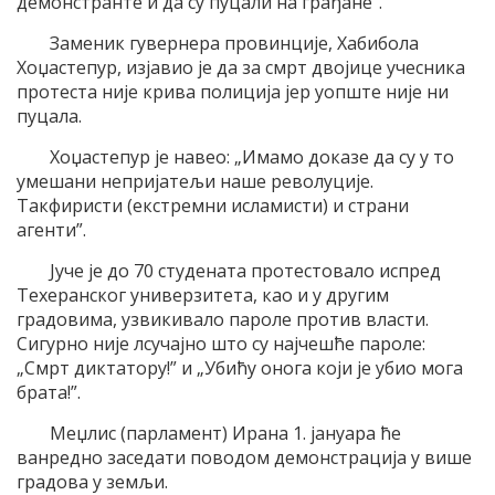
демонстранте и да су пуцали на грађане”.
Заменик гувернера провинције, Хабибола
Хоџастепур, изјавио је да за смрт двојице учесника
протеста није крива полиција јер уопште није ни
пуцала.
Хоџастепур је навео: „Имамо доказе да су у то
умешани непријатељи наше револуције.
Такфиристи (екстремни исламисти) и страни
агенти”.
Јуче је до 70 студената протестовало испред
Техеранског универзитета, као и у другим
градовима, узвикивало пароле против власти.
Сигурно није лсучајно што су најчешће пароле:
„Смрт диктатору!” и „Убићу онога који је убио мога
брата!”.
Меџлис (парламент) Ирана 1. јануара ће
ванредно заседати поводом демонстрација у више
градова у земљи.