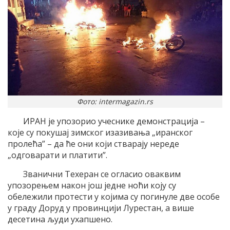
Фото: intermagazin.rs
ИРАН је упозорио учеснике демонстрација –
које су покушај зимског изазивања „иранског
пролећа” – да ће они који стварају нереде
„одговарати и платити”.
Званични Техеран се огласио оваквим
упозорењем након још једне ноћи коју су
обележили протести у којима су погинуле две особе
у граду Доруд у провинцији Лурестан, а више
десетина људи ухапшено.