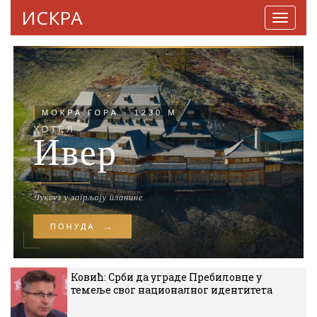
ИСКРА
Навига
Ковић: Срби да уграде Пребиловце у
темеље свог националног идентитета