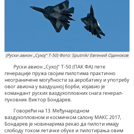
(Руски авион „Сухој“ Т-50) Фото: Sputnik/ Евгений Одиноков
Руски авион „Сухој“ Т-50 (ПАК ФА) пете
генерације пружа својим пилотима практично
неограничене могућности за аеробатику и употребу
овог авиона у ваздушној борби, изјавио је
командант руских ваздухопловних снага генерал-
пуковник Виктор Бондарев.
Говорећи на 13. Међународном
ваздухопловном и космичком салону МАКС 2017,
Бондарев је новинарима рекао да пилоти имају
слободу током летачке обуке и пилотирања овим