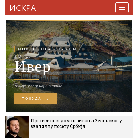
ИСКРА
Навига
Протест поводом позивања Зеленског у
званичну посету Србији