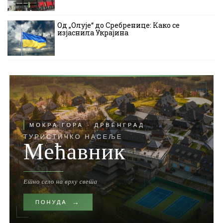
Од „Олује“ до Сребренице: Како се
изјаснила Украјина