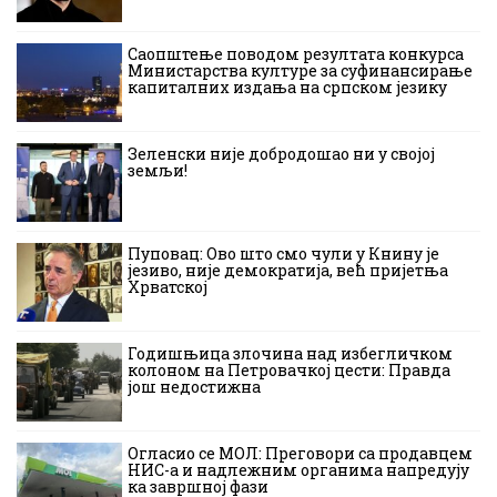
Саопштење поводом резултата конкурса
Министарства културе за суфинансирање
капиталних издања на српском језику
Зеленски није добродошао ни у својој
земљи!
Пуповац: Ово што смо чули у Книну је
језиво, није демократија, већ пријетња
Хрватској
Годишњица злочина над избегличком
колоном на Петровачкој цести: Правда
још недостижна
Огласио се МОЛ: Преговори са продавцем
НИС-а и надлежним органима напредују
ка завршној фази