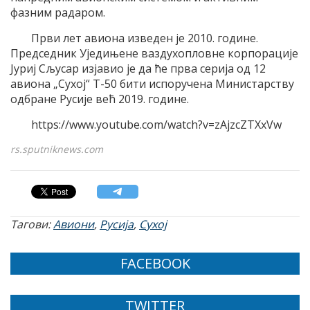
фазним радаром.
Први лет авиона изведен је 2010. године.
Председник Уједињене ваздухопловне корпорације
Јуриј Сљусар изјавио је да ће прва серија од 12
авиона „Сухој“ Т-50 бити испоручена Министарству
одбране Русије већ 2019. године.
https://www.youtube.com/watch?v=zAjzcZTXxVw
rs.sputniknews.com
Тагови:
Авиони
,
Русија
,
Сухој
FACEBOOK
TWITTER