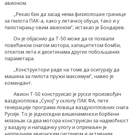
авионом.
„Рекао бих да засад нема физиолошке границе
за пилота ПАК-а, како у летачкој обуци, тако и у
пилотирању овим авионом“, истакао је Бондарев.
Он је објаснио да Т-50 може да се похвали
повећаном снагом мотора, капацитетом бомби,
опсегом лета и десетинама других побољшаних
параметара.
„Конструктори раде на томе да осигурају да
машина за пилота пружи максимум“, навео је
командант.
Авион Т-50 конструисао је руски произвођач
ваздухоплова „Сухој“ у склопу ПАК ФА, пете
генерације програма ловаца ваздухопловних снага
Русије. То је једноседни вишенаменски борбени
млазњак са два мотора конструисан за надмоћност
у ваздуху и нападачку улогу и опремљен је
напредним авионским системом и активним