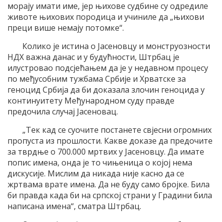
морају имати име, јер њихове судбине су одредиле
животе њихових породица и учиниле да „њихови
преци више немају потомке“.
Колико је истина о Јасеновцу и монструозности
НДХ важна данас и у будућности, Штрбац је
илустровао подсјећањем да је у недавном процесу
по међусобним тужбама Србије и Хрватске за
геноцид Србија да би доказала злочин геноцида у
континуитету Међународном суду правде
предочила случај Јасеновац.
„Тек кад се суочите постанете свјесни огромних
пропуста из прошлости. Какве доказе да предочите
за тврдње о 700.000 мртвих у Јасеновцу. Да имате
попис имена, онда је то чињеница о којој нема
дискусије. Мислим да никада није касно да се
жртвама врате имена. Да не буду само бројке. Била
би правда када би на српској страни у Градини била
написана имена“, сматра Штрбац.