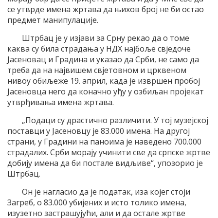
се утврде имена жртава да њихов број не би остао
предмет манипулације.
Штрбац је у изјави за Срну рекао да о томе
каква су била страдања у НДХ најбоље свједоче
Јасеновац и Градина и указао да Срби, не само да
треба да на највишем свјетовном и црквеном
нивоу обиљеже 19. април, када је извршен пробој
Јасеновца него да коначно уђу у озбиљан пројекат
утврђивања имена жртава.
„Подаци су драстично различити. У тој музејској
поставци у Јасеновцу је 83.000 имена. На другој
страни, у Градини на паноима је наведено 700.000
страдалих. Срби морају учинити све да српске жртве
добију имена да би постале видљиве“, упозорио је
Штрбац.
Он је нагласио да је податак, иза којег стоји
Загреб, о 83.000 убијених и исто толико имена,
изузетно застрашујући, али и да остале жртве