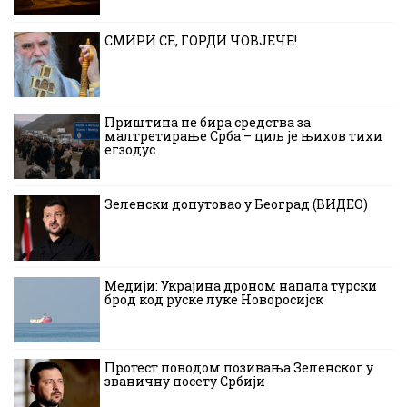
СМИРИ СЕ, ГОРДИ ЧОВЈЕЧЕ!
Приштина не бира средства за
малтретирање Срба – циљ је њихов тихи
егзодус
Зеленски допутовао у Београд (ВИДЕО)
Медији: Украјина дроном напала турски
брод код руске луке Новоросијск
Протест поводом позивања Зеленског у
званичну посету Србији