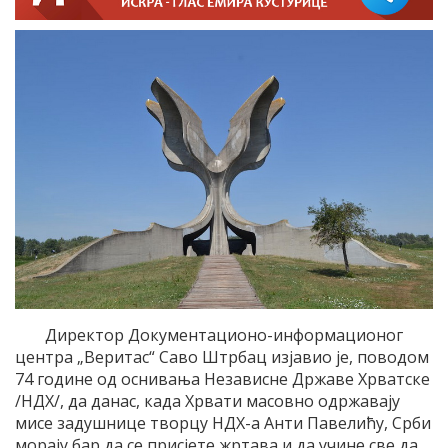
Директор Документационо-информационог
центра „Веритас“ Саво Штрбац изјавио је, поводом
74 године од оснивања Независне Државе Хрватске
/НДХ/, да данас, када Хрвати масовно одржавају
мисе задушнице творцу НДХ-а Анти Павелићу, Срби
морају бар да се присјете жртава и да учине све да