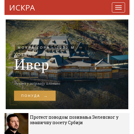
ИСКРА
Навига
Протест поводом позивања Зеленског у
званичну посету Србији