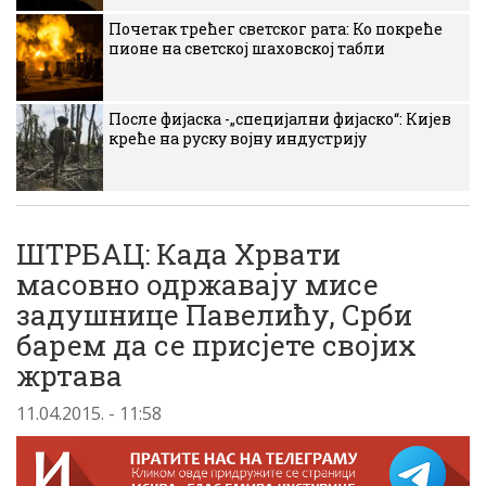
Почетак трећег светског рата: Ко покреће
пионе на светској шаховској табли
После фијаска -„специјални фијаско“: Кијев
креће на руску војну индустрију
ШТРБАЦ: Када Хрвати
масовно одржавају мисе
задушнице Павелићу, Срби
барем да се присјете својих
жртава
11.04.2015. - 11:58