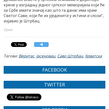
крене у изградњу једног српског меморијала који ће
за Србе имати значај као што га данас има храм
Светог Саве, који ће их ујединити у истини и слози“,
изјавио је Штрбац.
Срна
Тагови:
Веритас
,
Јасеновац
,
Саво Штрбац
,
Хрватска
FACEBOOK
TWITTER