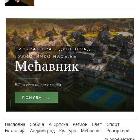
Насловна
Србија
Р. Српска
Регион
Свет
Спорт
Екологија
Андрићград
Култура
Мећавник
Репортери
© 2026 ИСКРА