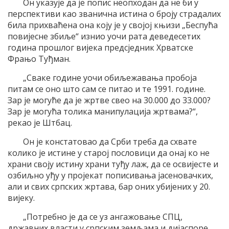
Он указује да је попис неопходан да не би у
перспективи као званична истина о броју страдалих
била прихваћена она коју је у својој књизи „Беспућа
повијесне збиље“ изнио уочи рата деведесетих
година прошлог вијека предсједник Хрватске
Фрањо Туђман.
„Сваке године уочи обиљежавања пробоја
питам се оно што сам се питао и те 1991. године.
Зар је могуће да је жртве свео на 30.000 до 33.000?
Зар је могућа толика манипулација жртвама?“,
рекао је Штбац.
Он је констатовао да Срби треба да схвате
колико је истине у старој пословици да онај ко не
храни своју истину храни туђу лаж, да се освијесте и
озбиљно уђу у пројекат пописивања јасеновачких,
али и свих српских жртава, бар оних убијених у 20.
вијеку.
„Потребно је да се уз ангажовање СПЦ,
државних власти у српским земљама и дијаспоре