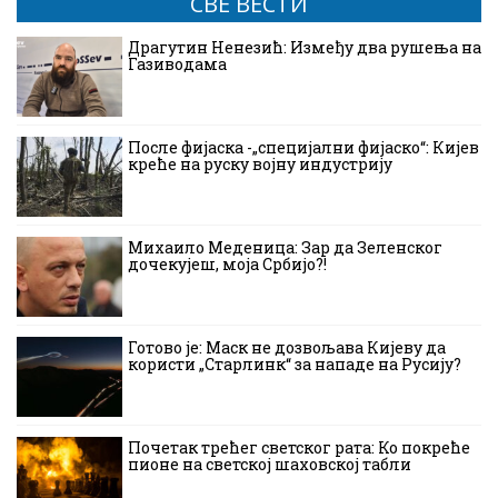
СВЕ ВЕСТИ
Драгутин Ненезић: Између два рушења на
Газиводама
После фијаска -„специјални фијаско“: Кијев
креће на руску војну индустрију
Михаило Меденица: Зар да Зеленског
дочекујеш, моја Србијо?!
Готово је: Маск не дозвољава Кијеву да
користи „Старлинк“ за нападе на Русију?
Почетак трећег светског рата: Ко покреће
пионе на светској шаховској табли