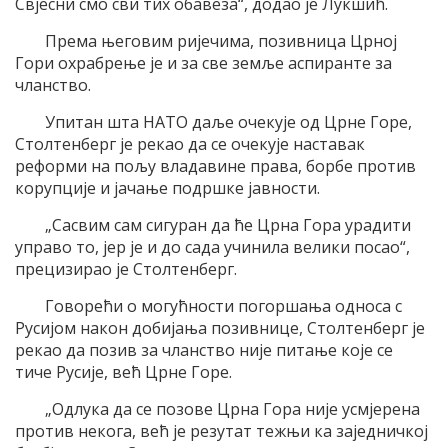
Свјесни смо сви тих обавеза“, додао је Лукшић.
Према његовим ријечима, позивница Црној
Гори охрабрење је и за све земље аспиранте за
чланство.
Упитан шта НАТО даље очекује од Црне Горе,
Столтенберг је рекао да се очекује наставак
реформи на пољу владавине права, борбе против
корупције и јачање подршке јавности.
„Сасвим сам сигуран да ће Црна Гора урадити
управо то, јер је и до сада учинила велики посао“,
прецизирао је Столтенберг.
Говорећи о могућности погоршања односа с
Русијом након добијања позивнице, Столтенберг је
рекао да позив за чланство није питање које се
тиче Русије, већ Црне Горе.
„Одлука да се позове Црна Гора није усмјерена
против некога, већ је резутат тежњи ка заједничкој