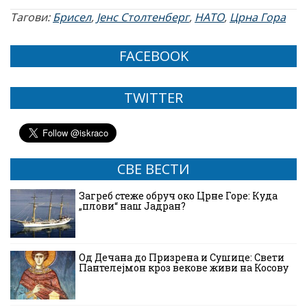
Тагови:
Брисел
,
Јенс Столтенберг
,
НАТО
,
Црна Гора
FACEBOOK
TWITTER
СВЕ ВЕСТИ
Загреб стеже обруч око Црне Горе: Куда
„плови“ наш Јадран?
Од Дечана до Призрена и Сушице: Свети
Пантелејмон кроз векове живи на Косову