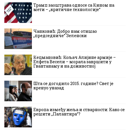
Трамп заоштрава односе са Кином на
мети – „критичне технологије“
Чанковић: Добро нам отишао
„председниче“ Зеленски
Кецмановић: Кољач Алијине армије –
Елфета Весели – морала завршити у
Гвантанаму и на доживотној
Шта се догодило 2015. године? Свет је
кренуо уназад
Европа између жеља и стварности: Како се
решити „Палантира“?