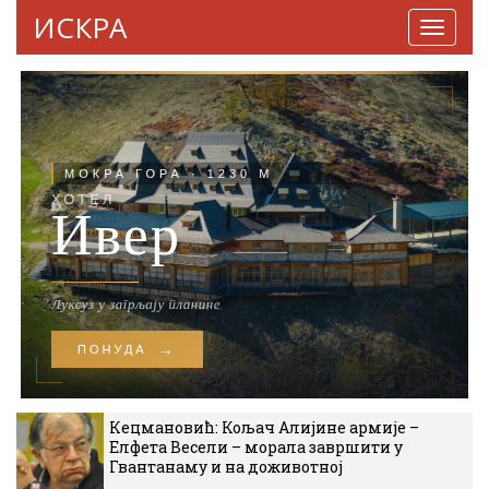
ИСКРА
Навига
Кецмановић: Кољач Алијине армије –
Елфета Весели – морала завршити у
Гвантанаму и на доживотној