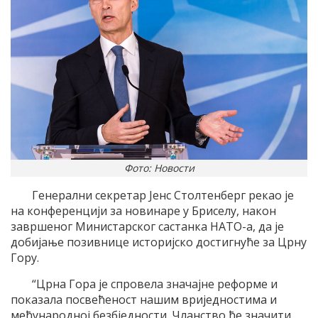
Фото: Новости
Генерални секретар Јенс Столтенберг рекао је
на конференцији за новинаре у Бриселу, након
завршеног Министарског састанка НАТО-а, да је
добијање позивнице историјско достигнуће за Црну
Гору.
“Црна Гора је спровела значајне реформе и
показала посвећеност нашим вриједностима и
међународној безбједности. Чланство ће значити