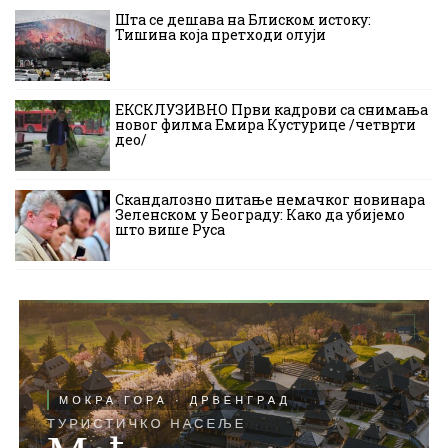
Шта се дешава на Блиском истоку:
Тишина која претходи олуји
ЕКСКЛУЗИВНО Први кадрови са снимања
новог филма Емира Кустурице /четврти
део/
Скандалозно питање немачког новинара
Зеленском у Београду: Како да убијемо
што више Руса