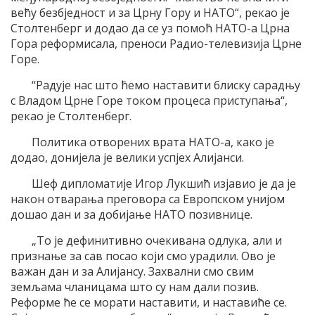
већу безбједност и за Црну Гору и НАТО“, рекао је
Столтенберг и додао да се уз помоћ НАТО-а Црна
Гора реформисала, преноси Радио-телевизија Црне
Горе.
“Радује нас што ћемо наставити блиску сарадњу
с Владом Црне Горе током процеса приступања“,
рекао је Столтенберг.
Политика отворених врата НАТО-а, како је
додао, донијела је велики успјех Алијанси.
Шеф дипломатије Игор Лукшић изјавио је да је
након отварања преговора са Европском унијом
дошао дан и за добијање НАТО позивнице.
„То је дефинитивно очекивана одлука, али и
признање за сав посао који смо урадили. Ово је
важан дан и за Алијансу. Захвални смо свим
земљама чланицама што су нам дали позив.
Реформе ће се морати наставити, и наставиће се.