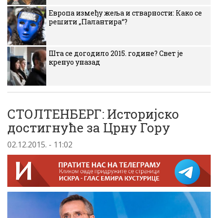
Европа између жеља и стварности: Како се
решити „Палантира“?
Шта се догодило 2015. године? Свет је
кренуо уназад
СТОЛТЕНБЕРГ: Историјско
достигнуће за Црну Гору
02.12.2015. - 11:02