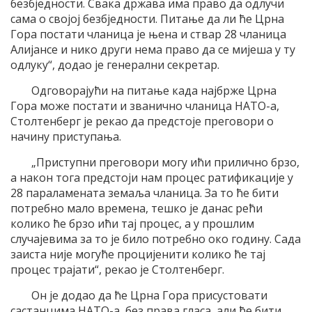
безбједности. Свака држава има право да одлучи
сама о својој безбједности. Питање да ли ће Црна
Гора постати чланица је њена и ствар 28 чланица
Алијансе и нико други нема право да се мијеша у ту
одлуку“, додао је генерални секретар.
Одговорајући на питање када најбрже Црна
Гора може постати и званично чланица НАТО-а,
Столтенберг је рекао да предстоје преговори о
начину приступања.
„Приступни преговори могу ићи прилично брзо,
а након тога предстоји нам процес ратификације у
28 параламената земаља чланица. За то ће бити
потребно мало времена, тешко је данас рећи
колико ће брзо ићи тај процес, а у прошлим
случајевима за то је било потребно око годину. Сада
заиста није могуће процијенити колико ће тај
процес трајати“, рекао је Столтенберг.
Он је додао да ће Црна Гора присустовати
састанцима НАТО-а, без права гласа, али ће бити