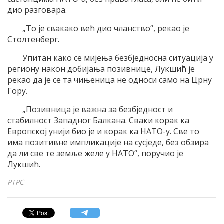
дио разговара.
„То је свакако већ дио чланство“, рекао је
Столтенберг.
Упитан како се мијења безбједносна ситуација у
региону након добијања позивнице, Лукшић је
рекао да је се та чињеница не односи само на Црну
Гору.
„Позивница је важна за безбједност и
стабилност Западног Балкана. Сваки корак ка
Европској унији био је и корак ка НАТО-у. Све то
има позитивне импликације на сусједе, без обзира
да ли све те земље желе у НАТО“, поручио је
Лукшић.
РТРС