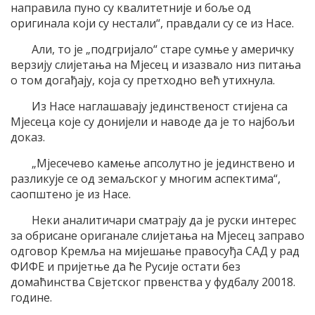
направила пуно су квалитетније и боље од
оригинала који су нестали“, правдали су се из Насе.
Али, то је „подгријало“ старе сумње у америчку
верзију слијетања на Мјесец и изазвало низ питања
о том догађају, која су претходно већ утихнула.
Из Насе наглашавају јединственост стијена са
Мјесеца које су донијели и наводе да је то најбољи
доказ.
„Мјесечево камење апсолутно је јединствено и
разликује се од земаљског у многим аспектима“,
саопштено је из Насе.
Неки аналитичари сматрају да је руски интерес
за обрисане ориганале слијетања на Мјесец заправо
одговор Кремља на мијешање правосуђа САД у рад
ФИФЕ и пријетње да ће Русије остати без
домаћинства Свјетског првенства у фудбалу 20018.
године.