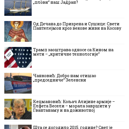
„плови“ наш Јадран?
Од Дечана до Призрена и Сушице: Свети
Пантелејмон кроз векове живи на Косову
Трамп заоштрава односе са Кином на
мети – „критичне технологије“
Чанковић: Добро нам отишао
„председниче“ Зеленски
Кецмановић: Кољач Алијине армије –
Елфета Весели – морала завршити у
Гвантанаму и на доживотној
Шта се догодило 2015. године? Свет је