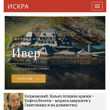
ИСКРА
Навига
Кецмановић: Кољач Алијине армије –
Елфета Весели – морала завршити у
Гвантанаму и на доживотној