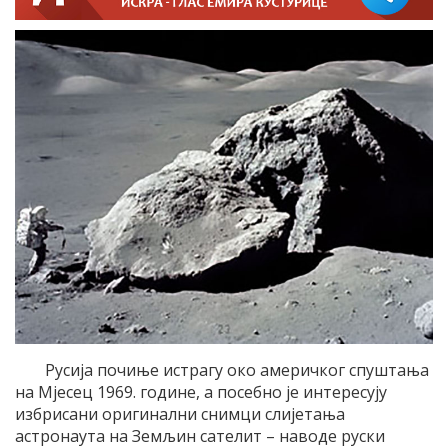
Русија почиње истрагу око америчког спуштања
на Мјесец 1969. године, а посебно је интересују
избрисани оригинални снимци слијетања
астронаута на Земљин сателит – наводе руски