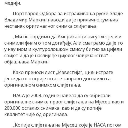
медији.
Портпарол Одбора за истраживања руске владе
Владимир Маркин наводи да је прилично сумњив
нестанак оригиналног снимка слијетања.
„Ми не тврдимо да Американци нису слетјели и
снимили филм о том догађају. Али сматрамо да је то
у научном и културолошком смислу битно за цијели
свијет и да је наслијеђе цијелог човјечанства“ –
објашњава Маркин.
Како преноси лист „Известија“, циљ истраге
јесте да се открије шта се заправо догодило са
оригиналном снимком слијетања.
НАСА је 2009. године навела да су обрисали
оригиналне снимке првог слијетања на Мјесец као и
200.000 осталих снимака, као и да су копије
квалитетније од оригинала.
„Копије слијетања на Мјесец које је НАСА потом