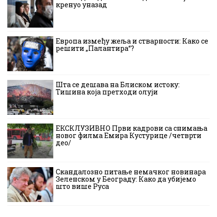
кренуо уназад
Европа између жеља и стварности: Како се
решити „Палантира“?
Шта се дешава на Блиском истоку:
Тишина која претходи олуји
ЕКСКЛУЗИВНО Први кадрови са снимања
новог филма Емира Кустурице /четврти
део/
Скандалозно питање немачког новинара
Зеленском у Београду: Како да убијемо
што више Руса