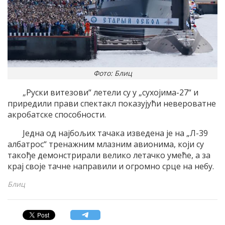
Фото: Блиц
„Руски витезови“ летели су у „сухојима-27“ и
приредили прави спектакл показујући невероватне
акробатске способности.
Једна од најбољих тачака изведена је на „Л-39
албатрос“ тренажним млазним авионима, који су
такође демонстрирали велико летачко умеће, а за
крај своје тачне направили и огромно срце на небу.
Блиц