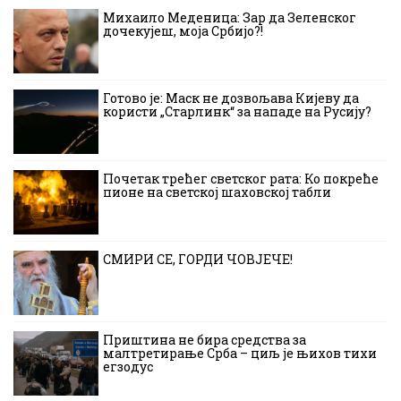
Михаило Меденица: Зар да Зеленског
дочекујеш, моја Србијо?!
Готово је: Маск не дозвољава Кијеву да
користи „Старлинк“ за нападе на Русију?
Почетак трећег светског рата: Ко покреће
пионе на светској шаховској табли
СМИРИ СЕ, ГОРДИ ЧОВЈЕЧЕ!
Приштина не бира средства за
малтретирање Срба – циљ је њихов тихи
егзодус