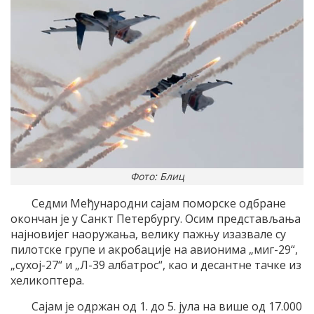
Фото: Блиц
Седми Међународни сајам поморске одбране
окончан је у Санкт Петербургу. Осим представљања
најновијег наоружања, велику пажњу изазвале су
пилотске групе и акробације на авионима „миг-29“,
„сухој-27“ и „Л-39 албатрос“, као и десантне тачке из
хеликоптера.
Сајам је одржан од 1. до 5. јула на више од 17.000