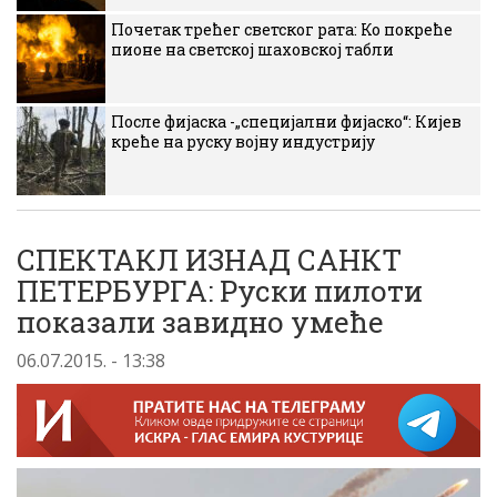
Почетак трећег светског рата: Ко покреће
пионе на светској шаховској табли
После фијаска -„специјални фијаско“: Кијев
креће на руску војну индустрију
СПЕКТАКЛ ИЗНАД САНКТ
ПЕТЕРБУРГА: Руски пилоти
показали завидно умеће
06.07.2015. - 13:38