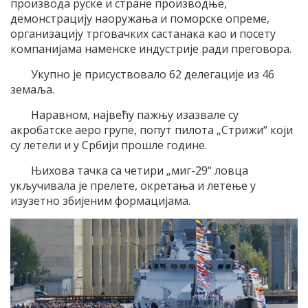
производа руске и стране производње,
демонстрацију наоружања и поморске опреме,
организацију трговачких састанака као и посету
компанијама наменске индустрије ради преговора.
Укупно је присуствовало 62 делегације из 46
земаља.
Наравном, највећу пажњу изазвале су
акробатске аеро групе, попут пилота „Стрижи“ који
су летели и у Србији прошле године.
Њихова тачка са четири „миг-29“ ловца
укључивала је прелете, окретања и летење у
изузетно збијеним формацијама.