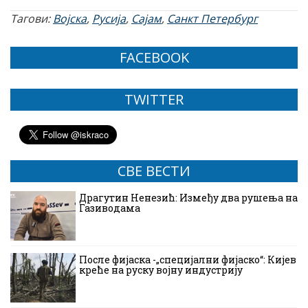
Тагови:
Војска
,
Русија
,
Сајам
,
Санкт Петербург
FACEBOOK
TWITTER
СВЕ ВЕСТИ
Драгутин Ненезић: Између два рушења на
Газиводама
После фијаска -„специјални фијаско“: Кијев
креће на руску војну индустрију