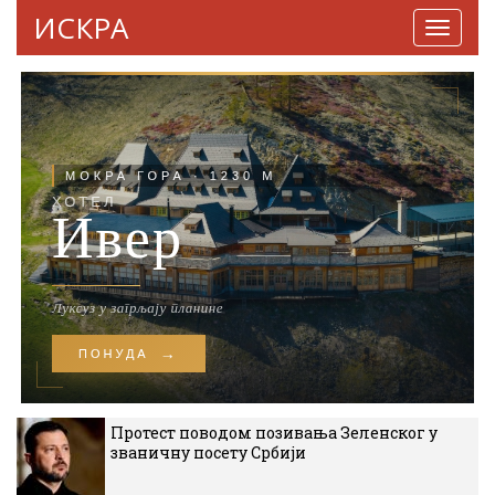
ИСКРА
Навига
Протест поводом позивања Зеленског у
званичну посету Србији