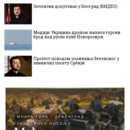
Зеленски допутовао у Београд (ВИДЕО)
Медији: Украјина дроном напала турски
брод код руске луке Новоросијск
Протест поводом позивања Зеленског у
званичну посету Србији