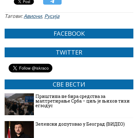
Тагови:
Авиони
,
Русија
FACEBOOK
TWITTER
СВЕ ВЕСТИ
Приштина не бира средства за
малтретирање Срба – циљ је њихов тихи
егзодус
Зеленски допутовао у Београд (ВИДЕО)