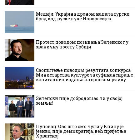
Медији: Украјина дроном напала турски
брод код руске луке Новоросијск
Протест поводом позивања Зеленског у
званичну посету Србији
Саопштење поводом резултата конкурса
Министарства културе за суфинансирање
капиталних издања на српском језику
Зеленски није добродошао ни у својој
земљи!
Пуповац: Ово што смо чули у Книну је
језиво, није демократија, већ пријетња
Хрватској