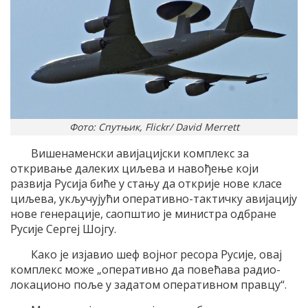
Фото: Спутњик, Flickr/ David Merrett
Вишенаменски авијацијски комплекс за
откривање далеких циљева и навођење који
развија Русија биће у стању да открије нове класе
циљева, укључујући оперативно-тактичку авијацију
нове генерације, саопштио је министра одбране
Русије Сергеј Шојгу.
Како је изјавио шеф војног ресора Русије, овај
комплекс може „оперативно да повећава радио-
локационо поље у задатом оперативном правцу“.