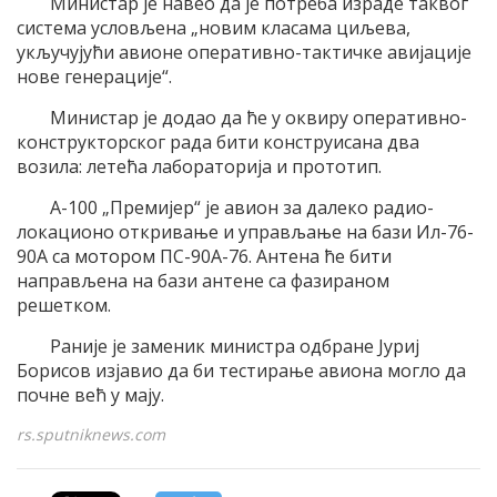
Министар је навео да је потреба израде таквог
система условљена „новим класама циљева,
укључујући авионе оперативно-тактичке авијације
нове генерације“.
Министар је додао да ће у оквиру оперативно-
конструкторског рада бити конструисана два
возила: летећа лабораторија и прототип.
А-100 „Премијер“ је авион за далеко радио-
локационо откривање и управљање на бази Ил-76-
90А са мотором ПС-90А-76. Антена ће бити
направљена на бази антене са фазираном
решетком.
Раније је заменик министра одбране Јуриј
Борисов изјавио да би тестирање авиона могло да
почне већ у мају.
rs.sputniknews.com