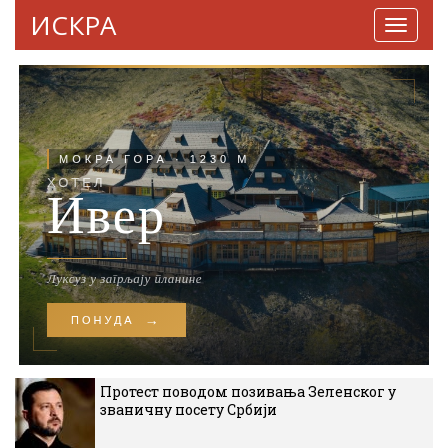
ИСКРА
Навига
Протест поводом позивања Зеленског у
званичну посету Србији