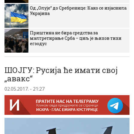
Од „Олује“ до Сребренице: Како се изјаснила
Украјина
Приштина не бира средства за
малтретирање Срба – циљ је њихов тихи
егзодус
ШОЈГУ: Русија ће имати свој
„авакс“
02.05.2017. - 21:27