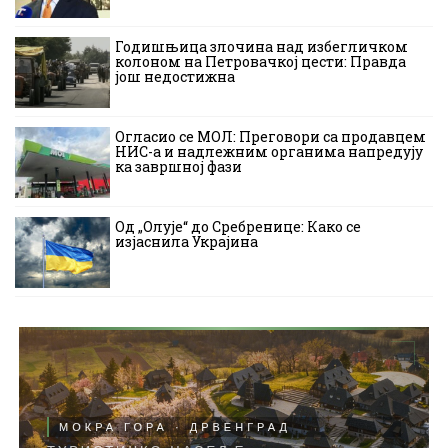
Годишњица злочина над избегличком
колоном на Петровачкој цести: Правда
још недостижна
Огласио се МОЛ: Преговори са продавцем
НИС-а и надлежним органима напредују
ка завршној фази
Од „Олује“ до Сребренице: Како се
изјаснила Украјина