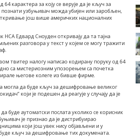
4 карактера за коју се верује да је кључ за
је познати узбуњивач можда убијен или заробљен,
 откривање још више америчких националних
к НСА Едвард Сноуден откривају да та тајна
мљених разговора у текст у којем се могу тражити
аф.
 свом твитер налогу написао кодирану поруку од 64
аједно са мистериозним упозорењем са почетка
ктирале његове колеге из бивше фирме.
ка могла да буде кључ за дешифровање великог
идач“ који је подешен да реагује у случају да је
а да буде аутоматски послата уколико се корисник
збуњивач је признао да је дистрибуирао
ицима који још увек нису објављени и у
 буде кључ за дешифровање тих докумената.