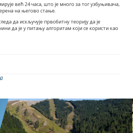
рује већ 24 часа, што је много за тог узбуњивача,
мерена на његово стање.
еда да искључује првобитну теорију да је
чини да је у питању алгоритам који се користи као
р