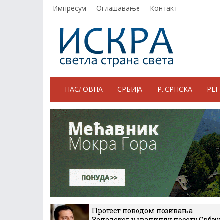
Импресум
Оглашавање
Контакт
НАСЛОВНА
СРБИЈА
Р. СРПСКА
РЕ
Протест поводом позивања
Зеленског у званичну посету Србиј