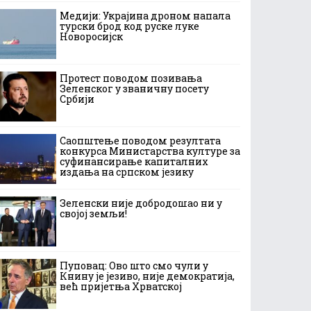
Медији: Украјина дроном напала
турски брод код руске луке
Новоросијск
Протест поводом позивања
Зеленског у званичну посету
Србији
Саопштење поводом резултата
конкурса Министарства културе за
суфинансирање капиталних
издања на српском језику
Зеленски није добродошао ни у
својој земљи!
Пуповац: Ово што смо чули у
Книну је језиво, није демократија,
већ пријетња Хрватској