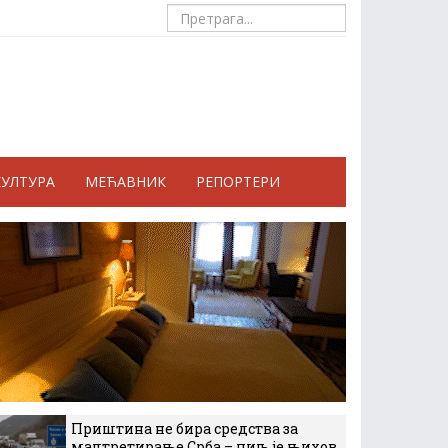
КУЛТУРА
МЕЋАВНИК
РЕПОРТЕРИ
Приштина не бира средства за
малтретирање Срба – циљ је њихов