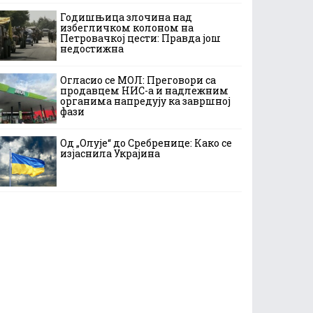
Годишњица злочина над
избегличком колоном на
Петровачкој цести: Правда још
недостижна
Огласио се МОЛ: Преговори са
продавцем НИС-а и надлежним
органима напредују ка завршној
фази
Од „Олује“ до Сребренице: Како се
изјаснила Украјина