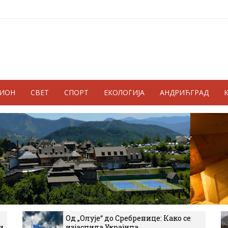
ГИОН
СВЕТ
СПОРТ
ЕКОЛОГИЈА
АНДРИЋГРАД
Од „Олује“ до Сребренице: Како се
и
изјаснила Украјина