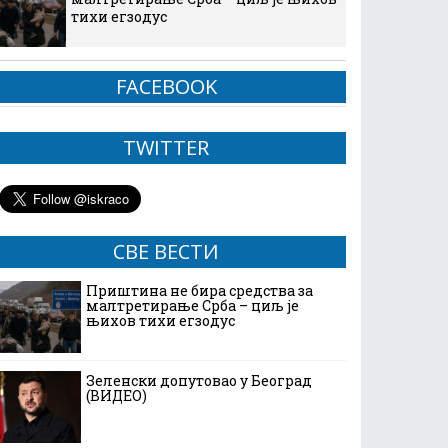
тихи егзодус
FACEBOOK
TWITTER
СВЕ ВЕСТИ
Приштина не бира средства за
малтретирање Срба – циљ је
њихов тихи егзодус
Зеленски допутовао у Београд
(ВИДЕО)