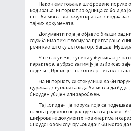
Након емитовања шифроване поруке од 6
кодирање, интернет заједница се боји да 
што би могло да резултира као окидач за
тајних докумената.
Документи које је објавио бивши радни
служба има технологију за претварање сни
речи као што су детонатор, Багдад, Мушар
У петак увече, чувени узбуњивач је на
карактера, а убрзо затим ју је избрисао з
недеље „Време је“, након које су га конта
На интернету се спекулише да би пору
цурења докумената и да би могла да буде „ок
Сноуден убијен или заробљен.
Тај „окидач“ је порука која се подешав
налога редовно не улогује на свој налог. У
шифроване документе новинарима и сарадн
Сноуденовом случају „окидач“ би могао да