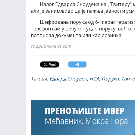
Налог Едварда Сноудена на „Твитеру“ ми
али је занимљиво да је пажња јавности ус
Шифрована порука од 64 карактера изгл
телефон сам у џепу откуцао поруку, већ се 
потпис за документа или као лозинка.
rs.sputniknews.com
Тагови:
Едвард Сноуден
,
НСА
,
Порука
,
Твите