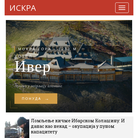
ИСКРА
Навига
Ломљење кичме Ибарском Колашину: И
данас као некад – окупација у пуном
капацитету