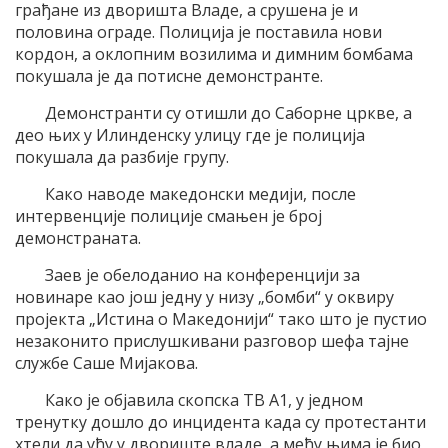
грађане из дворишта Владе, а срушена је и
половина ограде. Полиција је поставила нови
кордон, а оклопним возилима и димним бомбама
покушала је да потисне демонстранте.
Демонстранти су отишли до Саборне цркве, а
део њих у Илинденску улицу где је полиција
покушала да разбије групу.
Како наводе македонски медији, после
интервенције полиције смањен је број
демонстраната.
Заев је обелоданио на конференцији за
новинаре као још једну у низу „бомби“ у оквиру
пројекта „Истина о Македонији“ тако што је пустио
незаконито прислушкивани разговор шефа тајне
службе Саше Мијакова.
Како је објавила скопска ТВ А1, у једном
тренутку дошло до инцидента када су протестанти
хтели да уђу у двориште владе, а међу њима је био