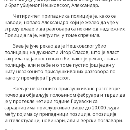
и брат убијеног Нешковског, Александар.
Четири-пет припадника полиције је, како се
наводи, напало Александра који је желео да уђе у
зграду владе и да разговара са неким од надлежних.
Полиција га је, међуитм, у томе спречила.
Заев је јуче рекао да је Нешковског убио
полицајац на дужности Игор Спасов, што је власт
сакрила од јавности како би, како је рекао, спасао
полицију, али и себе и о томе пустио још један у
низу незаконито прислушкиваних разговора по
налогу премијера Груевског.
Заев је незаконито прислушкиване разговоре
почео да објављује половином фебруара и тврди да
је у протекле четири године Груевски са
сарадницима прислушкивао више до 20.000 људи
међу којима су припадници позиције, опозиције,
интелектуалци, новинари, али и верски поглавари.