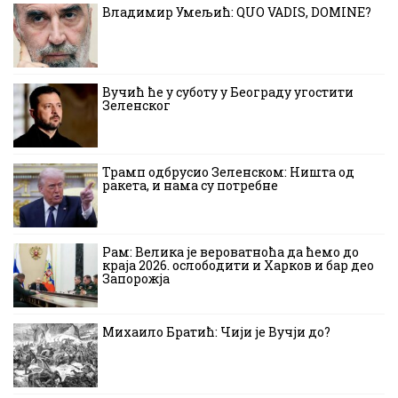
Владимир Умељић: QUO VADIS, DOMINE?
Вучић ће у суботу у Београду угостити
Зеленског
Трамп одбрусио Зеленском: Ништа од
ракета, и нама су потребне
Рам: Велика је вероватноћа да ћемо до
краја 2026. ослободити и Харков и бар део
Запорожја
Михаило Братић: Чији је Вучји до?