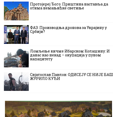
Протојереј Ђого: Приштина наставља да
отима немањићке светиње
ФАЗ: Производња дронова за Украјину у
Србији?
Ломљење кичме Ибарском Колашину: И
данас као некад – окупација у пуном
капацитету
Свјатослав Павлов: ОДИСЕЈУ СЕ НИЈЕ БАШ
ЖУРИЛО КУЋИ