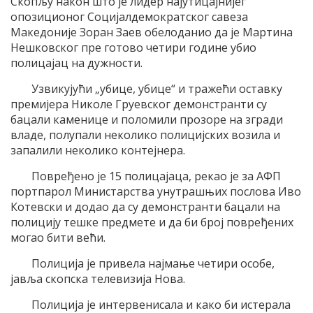
Скопљу након што је лидер најутицајнијег
опозиционог Социјалдемократског савеза
Македоније Зоран Заев обелоданио да је Мартина
Нешковског пре готово четири године убио
полицајац на дужности.
Узвикујући „убице, убице“ и тражећи оставку
премијера Николе Груевског демонстранти су
бацали каменице и поломили прозоре на згради
владе, полупали неколико полицијских возила и
запалили неколико контејнера.
Повређено је 15 полицајаца, рекао је за АФП
портпарол Министарства унутрашњих послова Иво
Котевски и додао да су демонстранти бацали на
полицију тешке предмете и да би број повређених
могао бити већи.
Полиција је привела најмање четири особе,
јавља скопска телевизија Нова.
Полиција је интервенисала и како би истерала