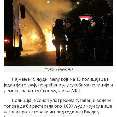
Фото: Танјуг/АП
Најмање 19 људи, међу којима 15 полицајаца и
један фотограф, повређено је у сукобима полиције и
демонстраната у Скопљу, јавља АФП.
Полиција је синоћ употребила сузавац и водене
топове да би растерала око 1.000 људи који су више
часова протестовали испред седишта Владе у