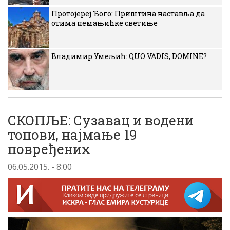
Протојереј Ђого: Приштина наставља да
отима немањићке светиње
Владимир Умељић: QUO VADIS, DOMINE?
СКОПЉЕ: Сузавац и водени
топови, најмање 19
повређених
06.05.2015. - 8:00