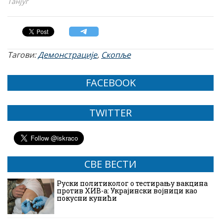
Танјуг
Тагови:
Демонстрације
,
Скопље
FACEBOOK
TWITTER
СВЕ ВЕСТИ
Руски политиколог о тестирању вакцина
против ХИВ-а: Украјински војници као
покусни кунићи