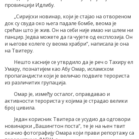
провинцији Идлибу.
„Сиријски новинар, који је стајао на отвореном
док су свуда око њега падале бомбе, веома је
срећан што је жив. Он на себи није имао ни шлем ни
панцир. Једва можете да га чујете од експлозија. Он
и његове колеге су веома храбри“, написала је она
на Твитеру.
Нешто касније се утврдило да је реч о Тахиру ел
Умару, познатијем као Абу Омар, исламском
пропагандисти који је величао подвиге терориста
из различитих групација.
Омар је, између осталог, оправдавао и
активности терориста у којима је страдао велики
број цивила.
Један корисник Твитера се усудио да одговори
новинарки „Вашингтон поста“, те је на њен твит
окачио фотографију Омара који прави репортажу са