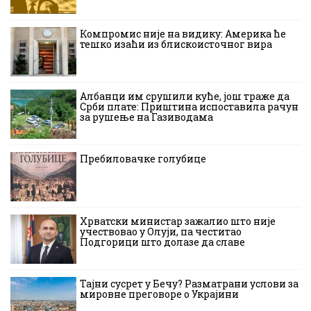
Компромис није на видику: Америка ће
тешко изаћи из блискоисточног вира
Албанци им срушили куће, још траже да
Срби плате: Приштина испоставила рачун
за рушење на Газиводама
Пребиловачке голубице
Хрватски министар зажалио што није
учествовао у Олуји, па честитао
Подгорици што долазе да славе
Тајни сусрет у Бечу? Разматрани услови за
мировне преговоре о Украјини