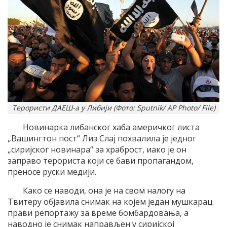
Терористи ДАЕШ-а у Либији (Фото: Sputnik/ AP Photo/ File)
Новинарка либанског хаба америчког листа
„Вашингтон пост“ Лиз Слај похвалила је једног
„сиријског новинара“ за храброст, иако је он
заправо терориста који се бави пропагандом,
преносе руски медији.
Како се наводи, она је на свом налогу на
Твитеру објавила снимак на којем један мушкарац
прави репортажу за време бомбардовања, а
наводно је снимак направљен у сиријској