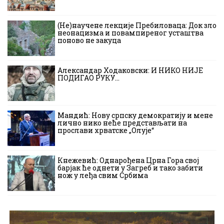
(Не)научене лекције Пребиловаца: Док зло
неонацизма и повампиреног усташтва
поново не закуца
Александар Ходаковски: И НИКО НИЈЕ
ПОДИГАО РУКУ…
Мандић: Нову српску демократију и мене
лично нико неће представљати на
прослави хрватске „Олује“
Кнежевић: Однарођена Црна Гора свој
барјак ће однети у Загреб и тако забити
нож у леђа свим Србима