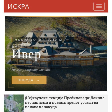
ИСКРА
Навига
(Не)научене лекције Пребиловаца: Док зло
неонацизма и повампиреног усташтва
поново не закуца