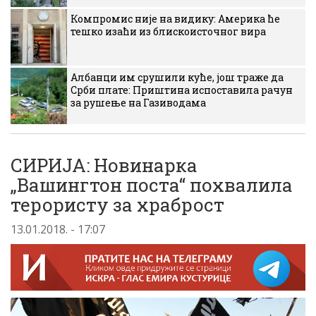
Компромис није на видику: Америка ће
тешко изаћи из блискоисточног вира
Албанци им срушили куће, још траже да
Срби плате: Приштина испоставила рачун
за рушење на Газиводама
СИРИЈА: Новинарка
„Вашингтон постa“ похвалила
терористу за храброст
13.01.2018. - 17:07