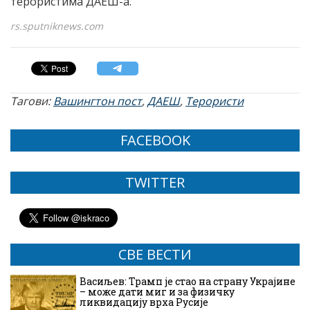
терористима ДАЕШ-а.
rs.sputniknews.com
Тагови:
Вашингтон пост
,
ДАЕШ
,
Терористи
FACEBOOK
TWITTER
СВЕ ВЕСТИ
Васиљев: Трамп је стао на страну Украјине
– може дати миг и за физичку
ликвидацију врха Русије