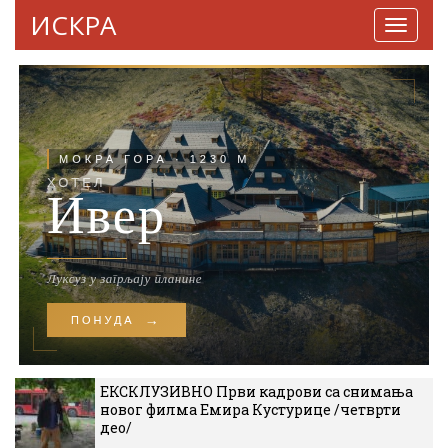
ИСКРА
Навига
ЕКСКЛУЗИВНО Први кадрови са снимања
новог филма Емира Кустурице /четврти
део/