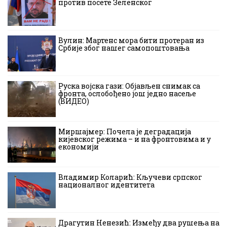
против посете Зеленског
Вулин: Мартенс мора бити протеран из
Србије због нашег самопоштовања
Руска војска гази: Објављен снимак са
фронта, ослобођено још једно насеље
(ВИДЕО)
Миршајмер: Почела је деградација
кијевског режима – и на фронтовима и у
економији
Владимир Коларић: Кључеви српског
националног идентитета
Драгутин Ненезић: Између два рушења на