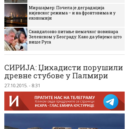
Миршајмер: Почела је деградација
кијевског режима – и на фронтовима и у
економији
Скандалозно питање немачког новинара
Зеленском у Београду: Како да убијемо што
више Руса
СИРИЈА: Џихадисти порушили
древне стубове у Палмири
27.10.2015. - 8:31