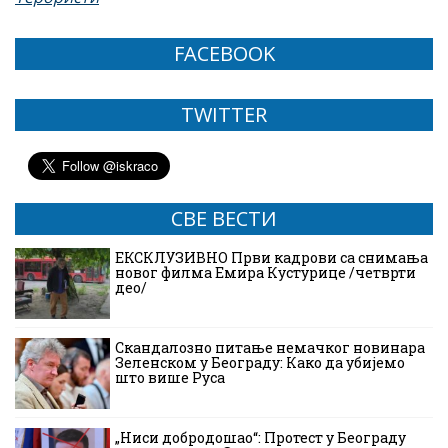
FACEBOOK
TWITTER
СВЕ ВЕСТИ
ЕКСКЛУЗИВНО Први кадрови са снимања
новог филма Емира Кустурице /четврти
део/
Скандалозно питање немачког новинара
Зеленском у Београду: Како да убијемо
што више Руса
„Ниси добродошао“: Протест у Београду