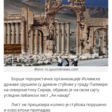
Фото: rs.sputniknews.com
Борци терористичке организације Исламске
државе срушили су древне стубове у граду Палмири
на североистоку Сирије, објавио је на свом сајту
угледни либански лист „Ан нахар“.
Лист не прецизира колико је стубова порушено
и којој епохи припадају.