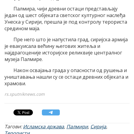
Палмира, чији древни остаци представљају
један од шест објеката светског културног наслеђа
Унеска у Сирији, прешла је под контролу терориста
средином маја.
Пре него што је напустила град, сиријска армија
је евакуисала већину његових житеља и
најдрагоценије историјске реликвије централног
музеја Палмире.
Након освајања града у опасности од рушења и
уништавања нашли су се остаци древних објеката и
храмови.
rs.sputniknews.com
Тагови:
Исламска држава
,
Палмири
,
Сирија
,
Терористи