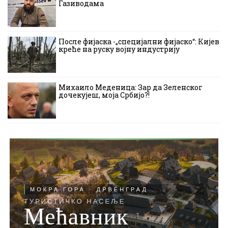
Газиводама
После фијаска -„специјални фијаско“: Кијев
креће на руску војну индустрију
Михаило Меденица: Зар да Зеленског
дочекујеш, моја Србијо?!