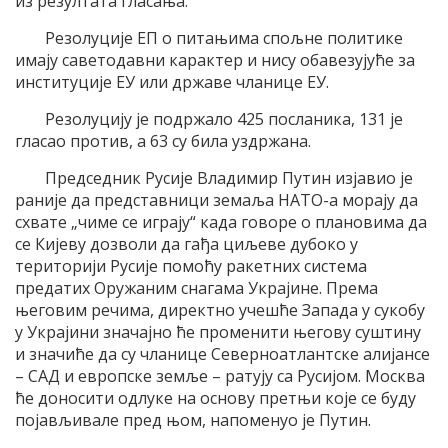
из резултата гласања.
Резолуције ЕП о питањима спољне политике
имају саветодавни карактер и нису обавезујуће за
институције ЕУ или државе чланице ЕУ.
Резолуцију је подржало 425 посланика, 131 је
гласао против, а 63 су била уздржана.
Председник Русије Владимир Путин изјавио је
раније да представници земаља НАТО-а морају да
схвате „чиме се играју“ када говоре о плановима да
се Кијеву дозволи да гађа циљеве дубоко у
територији Русије помоћу ракетних система
предатих Оружаним снагама Украјине. Према
његовим речима, директно учешће Запада у сукобу
у Украјини значајно ће променити његову суштину
и значиће да су чланице Северноатлантске алијансе
– САД и европске земље – ратују са Русијом. Москва
ће доносити одлуке на основу претњи које се буду
појављивале пред њом, напоменуо је Путин.