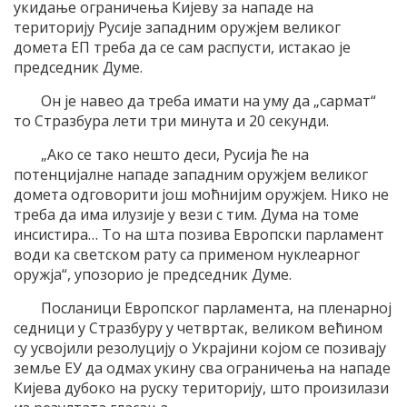
укидање ограничења Кијеву за нападе на
територију Русије западним оружјем великог
домета ЕП треба да се сам распусти, истакао је
председник Думе.
Он је навео да треба имати на уму да „сармат“
то Стразбура лети три минута и 20 секунди.
„Ако се тако нешто деси, Русија ће на
потенцијалне нападе западним оружјем великог
домета одговорити још моћнијим оружјем. Нико не
треба да има илузије у вези с тим. Дума на томе
инсистира… То на шта позива Европски парламент
води ка светском рату са применом нуклеарног
оружја“, упозорио је председник Думе.
Посланици Европског парламента, на пленарној
седници у Стразбуру у четвртак, великом већином
су усвојили резолуцију о Украјини којом се позивају
земље ЕУ да одмах укину сва ограничења на нападе
Кијева дубоко на руску територију, што произилази