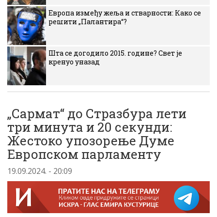
Европа између жеља и стварности: Како се
решити „Палантира“?
Шта се догодило 2015. године? Свет је
кренуо уназад
„Сармат“ до Стразбура лети
три минута и 20 секунди:
Жестоко упозорење Думе
Европском парламенту
19.09.2024. - 20:09