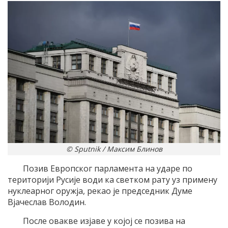
© Sputnik / Максим Блинов
Позив Европског парламента на ударе по
територији Русије води ка светком рату уз примену
нуклеарног оружја, рекао је председник Думе
Вјачеслав Володин.
После овакве изјаве у којој се позива на