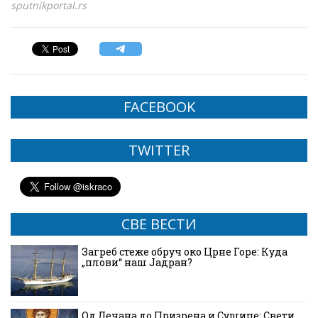
sputnikportal.rs
FACEBOOK
TWITTER
СВЕ ВЕСТИ
Загреб стеже обруч око Црне Горе: Куда
„плови“ наш Јадран?
Од Дечана до Призрена и Сушице: Свети