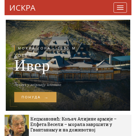
ИСКРА
Навига
Кецмановић: Кољач Алијине армије –
Елфета Весели – морала завршити у
Гвантанаму и на доживотној