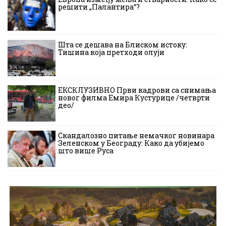
решити „Палантира“?
Шта се дешава на Блиском истоку:
Тишина која претходи олуји
ЕКСКЛУЗИВНО Први кадрови са снимања
новог филма Емира Кустурице /четврти
део/
Скандалозно питање немачког новинара
Зеленском у Београду: Како да убијемо
што више Руса