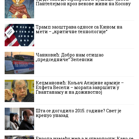
Пантелејмон кроз векове живи на Косову
Трамп заоштрава односе са Кином на
мети – „критичне технологије“
Чанковић: Добро нам отишао
„председниче“ Зеленски
Кецмановић: Кољач Алијине армије –
Елфета Весели – морала завршити у
Гвантанаму и на доживотној
Шта се догодило 2015. године? Свет је
кренуо уназад
Европа између жеља и стварности: Како се