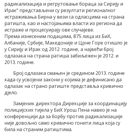
радикализација и регрутовање бораца за Сирију и
Ирак“ представљени су резултати регионалног
истраживања Бирна у вези са одласцима на страна
ратишта, као и настојањима власти из региона да
истраже и процесуирају ове случајеве.
Према изнесеним подацима, 875 лица из БиХ,
Албаније, Србије, Македоније и Црне Горе отишло је
у Сирију и Ирак од 2012. године, а највећи број
одлазака на страна ратиша забиљежен је 2012. и
2013. године.
Број одлазака смањен је средином 2013. године
када су усвојени закони у којима је дефинисано да
одлазак на страно ратиште представља кривично
дјело.
Замјеник директора Дирекције за координацију
полицијских тијела у БиХ Урош Пена навео је на
конференцији да за борбу против радикализације
није довољно само кривично гонити лица која су
била на страним ратиштима.