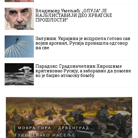
Владимир Умељић: „ОЛУЈА“ ЈЕ
НАЈБЛИСТАВИЈИ ДЕО ХРВАТСКЕ
ПРОШЛОСТИ“
Залужни: Украјина је исцрпела готово сав
војни арсенал, Русија пронашла одговор
на све
Парадокс: Градоначелник Хирошиме
критиковао Русију, а заборавио да помене
ко је бацио атомску бомбу