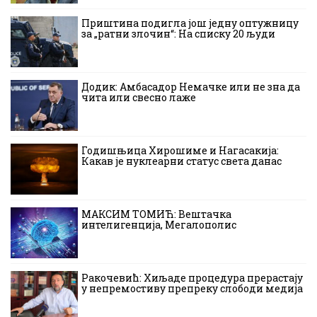
Приштина подигла још једну оптужницу
за „ратни злочин“: На списку 20 људи
Додик: Амбасадор Немачке или не зна да
чита или свесно лаже
Годишњица Хирошиме и Нагасакија:
Какав је нуклеарни статус света данас
МАКСИМ ТОМИЋ: Вештачка
интелигенција, Мегалополис
Ракочевић: Хиљаде процедура прерастају
у непремостиву препреку слободи медија