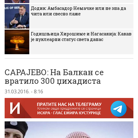
Додик: Амбасадор Немачке или не зна да
чита или свесно лаже
Годишњица Хирошиме и Нагасакија: Какав
је нуклеарни статус света данас
САРАЈЕВО: На Балкан се
вратило 300 џихадиста
31.03.2016. - 8:16