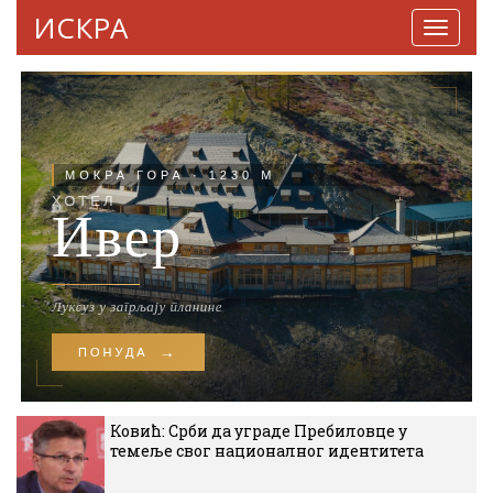
ИСКРА
Навига
Ковић: Срби да уграде Пребиловце у
темеље свог националног идентитета