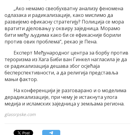
„Ако немамо свеобухватну анализу феномена
одлазака и радикализације, како мислимо да
развијемо ефикасну стратегију? Полиција се мора
вратити дјеловању у оквиру заједница. Морамо
бити међу људима како би се ефикасније борили
против ових проблема“, рекао је Пена.
Експерт Међународног центра за борбу против
тероризма из Хага Биби ван Гинкел нагласила је да
се радикализација дешава због осјећаја
бесперспективности, а да религија представља
мањи фактор.
На конференцији је разговарано и о моделима
дерадикализације, при чему је истакнута улога
медија и исламских заједница у земљама региона.
glassrpske.com