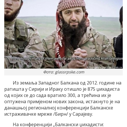
Фото: glassrpske.com
Из земаља Западног Балкана од 2012. године на
ратишта у Сирији и Ираку отишло је 875 џихадиста
од којих се до сада вратило 300, а трећина их је
оптужена примјеном нових закона, истакнуто је на
данашњој регионалној конференцији Балканске
истраживачке мреже /Бирн/ у Сарајеву.
На конференцији „Балкански џихадисти: