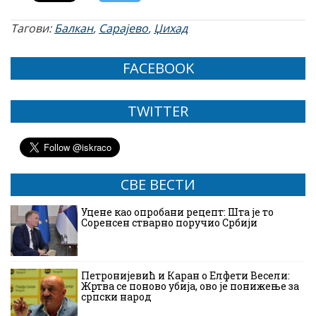
Тагови:
Балкан
,
Сарајево
,
Џихад
FACEBOOK
TWITTER
СВЕ ВЕСТИ
Уцене као опробани рецепт: Шта је то
Соренсен стварно поручио Србији
Петронијевић и Каран о Елфети Весели:
Жртва се поново убија, ово је понижење за
српски народ