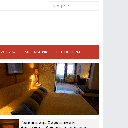
КУЛТУРА
МЕЋАВНИК
РЕПОРТЕРИ
Годишњица Хирошиме и
Нагасакија: Какав је нуклеарни