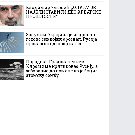
Владимир Умељић: „ОЛУЈА“ ЈЕ
НАЈБЛИСТАВИЈИ ДЕО ХРВАТСКЕ
ПРОШЛОСТИ“
Залужни: Украјина је исцрпела
готово сав војни арсенал, Русија
пронашла одговор на све
Парадокс: Градоначелник
Хирошиме критиковао Русију, а
заборавио да помене ко је бацио
атомску бомбу