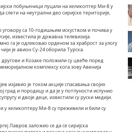
иријски побуњеници пуцали на хеликоптер Ми-8 у
да слети на неутрални део сиријске територије,
.
по уговору са 10-годишњим искуством и почива у
сије, известила је државна телевизија.
но га је одликовао орденом за храброст за улогу
 чији је авион Су-24 оборила Турска.
е другове и Козаке положили су цвеће поред
 меморијалном комплексу кога зову Авенија
ев изјавио је током акције спасавања својих
ој град и породицу и да је у потпуности испунио
супругу и двоје деце, известили су руски медији.
ли у хеликоптеру Ми-8 су преживели и били су
геј Лавров заложио се да се сиријска