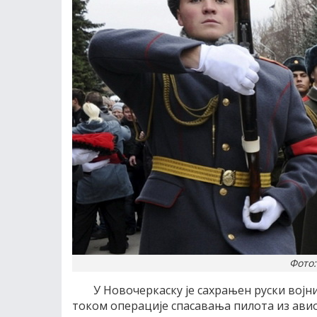
Фото:
У Новочеркаску је сахрањен руски војни
током операције спасавања пилота из авион