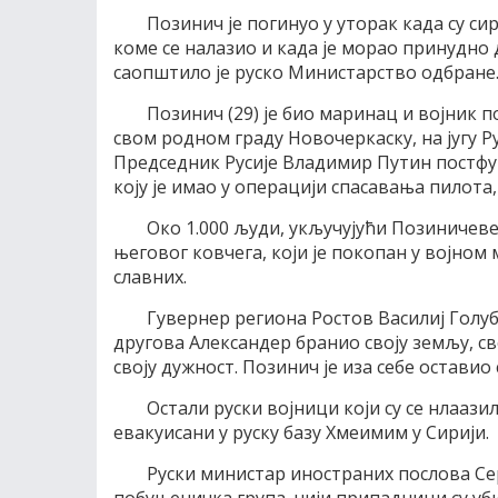
Позинич је погинуо у уторак када су с
коме се налазио и када је морао принудно 
саопштило је руско Министарство одбране
Позинич (29) је био маринац и војник 
свом родном граду Новочеркаску, на југу Ру
Председник Русије Владимир Путин постфум
коју је имао у операцији спасавања пилота,
Око 1.000 људи, укључујући Позиничев
његовог ковчега, који је покопан у војном
славних.
Гувернер региона Ростов Василиј Голубј
другова Александер бранио своју земљу, св
своју дужност. Позинич је иза себе оставио 
Остали руски војници који су се нлаази
евакуисани у руску базу Хмеимим у Сирији.
Руски министар иностраних послова Сер