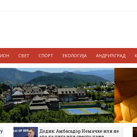
ГИОН
СВЕТ
СПОРТ
ЕКОЛОГИЈА
АНДРИЋГРАД
 у
Додик: Амбасадор Немачке или не
зна да чита или свесно лаже