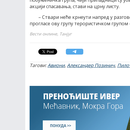
побуњеничка група, чији припадници су уби
акцији спасавања, стави на црну листу.
– Ствари неће крнеути напред у разгов
прогласе ову групу терористичком групом –
Вести онлине, Танјуг
Тагови:
Авиони
,
Александер Позинич
,
Пило