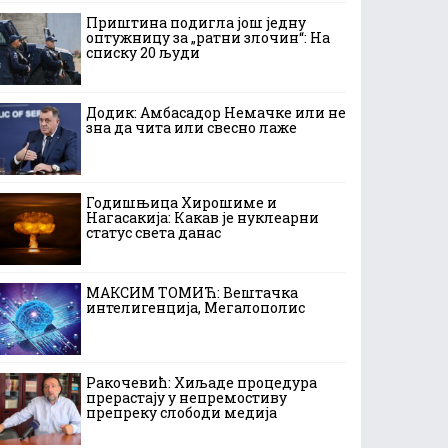
Приштина подигла још једну
оптужницу за „ратни злочин“: На
списку 20 људи
Додик: Амбасадор Немачке или не
зна да чита или свесно лаже
Годишњица Хирошиме и
Нагасакија: Какав је нуклеарни
статус света данас
МАКСИМ ТОМИЋ: Вештачка
интелигенција, Мегалополис
Ракочевић: Хиљаде процедура
прерастају у непремостиву
препреку слободи медија