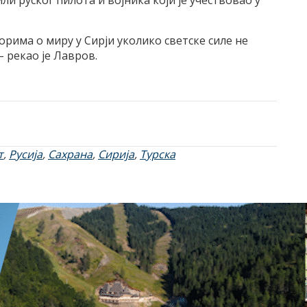
ли руског пилота и војника који је учествовао у
орима о миру у Сирји уколико светске силе не
 рекао је Лавров.
т
,
Русија
,
Сахрана
,
Сирија
,
Турска