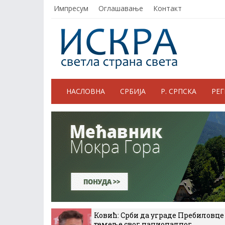
Импресум
Оглашавање
Контакт
НАСЛОВНА
СРБИЈА
Р. СРПСКА
РЕ
Ковић: Срби да уграде Пребиловце
темеље свог националног