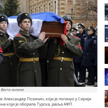
 Вести онлине
к Александер Позинич, који је погинуо у Сирији
а који је оборила Турска, јавља АФП.