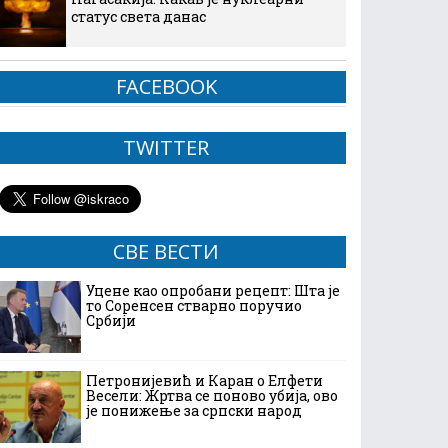
статус света данас
FACEBOOK
TWITTER
СВЕ ВЕСТИ
Уцене као опробани рецепт: Шта је
то Соренсен стварно поручио
Србији
Петронијевић и Каран о Елфети
Весели: Жртва се поново убија, ово
је понижење за српски народ