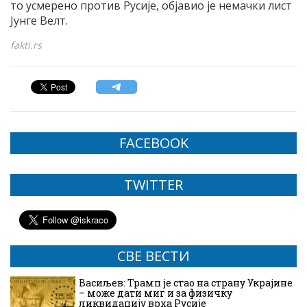
то усмерено против Русије, објавио је немачки лист
Јунге Велт.
fakti.rs
FACEBOOK
TWITTER
СВЕ ВЕСТИ
Васиљев: Трамп је стао на страну Украјине
– може дати миг и за физичку
ликвидацију врха Русије