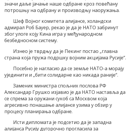
значи даље јачање наше одбране кроз повећану
потрошњу на одбрану и производњу наоружања.
Шеф Војног комитета алијансе, холандски
адмирал Роб Бауер, рекао је да је НАТО забринут
због улоге коју Кина игра у међународном
безбедносном систему.
Изнео је тврдњу да је Пекинг постао „главна
страна која пружа подршку војним акцијама Русије“.
Посебно је нагласио да се земље НАТО-а морају
ујединити и „бити солидарне као никада раније“.
Заменик министра спољних послова РФ
Александар Грушко изјавио је да НАТО наставља да
се спрема за оружани сукоб са Москвом која
агресивно понашање алијансе узима у обзир у
процесу планирања одбране.
Исти дипломата је подсетио да је западна
алијанса Русију дугорочно прогласила за