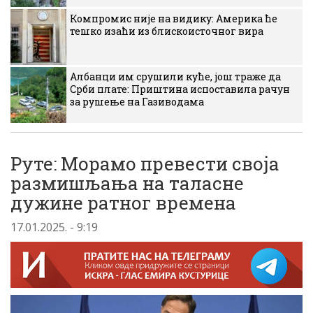
Компромис није на видику: Америка ће
тешко изаћи из блискоисточног вира
Албанци им срушили куће, још траже да
Срби плате: Приштина испоставила рачун
за рушење на Газиводама
Руте: Морамо превести своја
размишљања на таласне
дужине ратног времена
17.01.2025. - 9:19