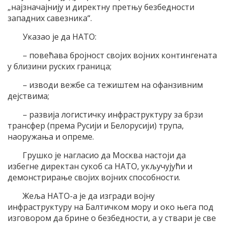
„најзначајнију и директну претњу безбедности
западних савезника“.
Указао је да НАТО:
– повећава бројност својих војних контингената
у близини руских граница;
– изводи вежбе са тежиштем на офанзивним
дејствима;
– развија логистичку инфраструктуру за брзи
трансфер (према Русији и Белорусији) трупа,
наоружања и опреме.
Грушко је нагласио да Москва настоји да
избегне директан сукоб са НАТО, укључујући и
демонстрирање својих војних способности.
Жеља НАТО-а је да изгради војну
инфраструктуру на Балтичком мору и око њега под
изговором да брине о безбедности, а у ствари је све