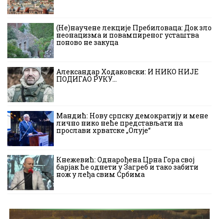
(Не)научене лекције Пребиловаца: Док зло
неонацизма и повампиреног усташтва
поново не закуца
Александар Ходаковски: И НИКО НИЈЕ
ПОДИГАО РУКУ…
Мандић: Нову српску демократију и мене
лично нико неће представљати на
прослави хрватске „Олује“
Кнежевић: Однарођена Црна Гора свој
барјак ће однети у Загреб и тако забити
нож у леђа свим Србима