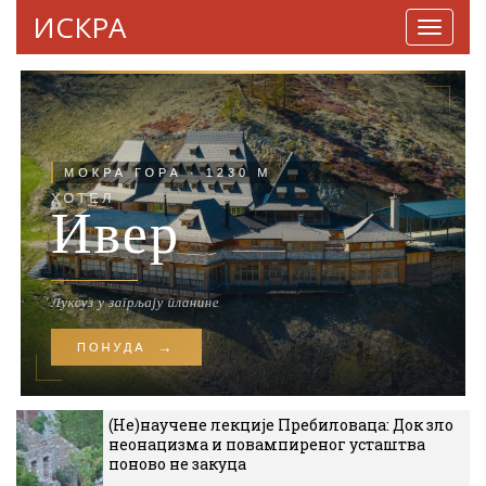
ИСКРА
Навига
(Не)научене лекције Пребиловаца: Док зло
неонацизма и повампиреног усташтва
поново не закуца