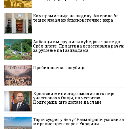
Компромис није на видику: Америка ће
тешко изаћи из блискоисточног вира
Албанци им срушили куће, још траже да
Срби плате: Приштина испоставила рачун
за рушење на Газиводама
Пребиловачке голубице
Хрватски министар зажалио што није
учествовао у Олуји, па честитао
Подгорици што долазе да славе
Тајни сусрет у Бечу? Разматрани услови за
мировне преговоре о Украјини