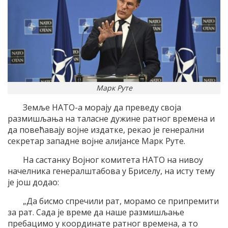
Марк Руте
Земље НАТО-а морају да преведу своја
размишљања на таласне дужине ратног времена и
да повећавају војне издатке, рекао је генерални
секретар западне војне алијансе Марк Руте.
На састанку Војног комитета НАТО на нивоу
начелника генералштабова у Бриселу, на исту тему
је још додао:
„Да бисмо спречили рат, морамо се припремити
за рат. Сада је време да наше размишљање
пребацимо у координате ратног времена, а то