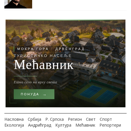
Насловна
Србија
Р. Српска
Регион
Свет
Спорт
Екологија
Андрићград
Култура
Мећавник
Репортери