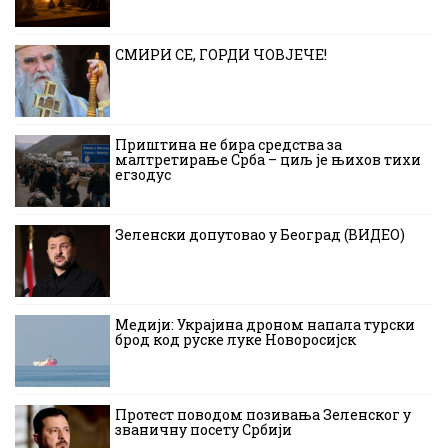
СМИРИ СЕ, ГОРДИ ЧОВЈЕЧЕ!
Приштина не бира средства за
малтретирање Срба – циљ је њихов тихи
егзодус
Зеленски допутовао у Београд (ВИДЕО)
Медији: Украјина дроном напала турски
брод код руске луке Новоросијск
Протест поводом позивања Зеленског у
званичну посету Србији