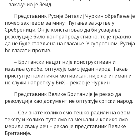
– закључио је Зеид.
Представник Русије Виталиј Чуркин обраћање је
почео захтевом за минут ћутања за жртве у
Сребреници. Он је констатовао да би усвајање
резолуције било контрапродуктивно, те је тражио
да не буде стављена на гласање. У супротном, Русија
ће гласати против.
– Британски нацрт није конструктиван и
изазива сукобе, оптужује само један народ. Такав
приступ је политички мотивисан, није легитиман и
не служи напретку у БиХ – рекао је Чуркин.
Представник Велике Британије је рекао да
резолуција као документ не оптужује српски народ.
– Сви знате колико смо тешко радили на овом
тексту и колико пута смо га мењали и колико смо
мерили сваку реч – рекао је представник Велике
Британије.