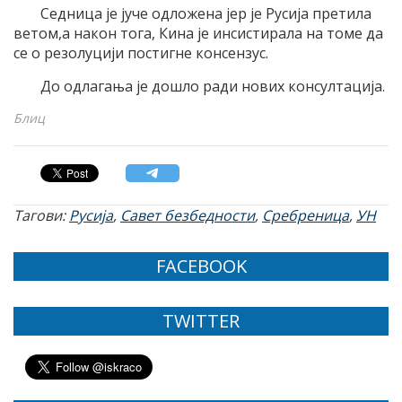
Седница је јуче одложена јер је Русија претила
ветом,а након тога, Кина је инсистирала на томе да
се о резолуцији постигне консензус.
До одлагања је дошло ради нових консултација.
Блиц
Тагови:
Русија
,
Савет безбедности
,
Сребреница
,
УН
FACEBOOK
TWITTER