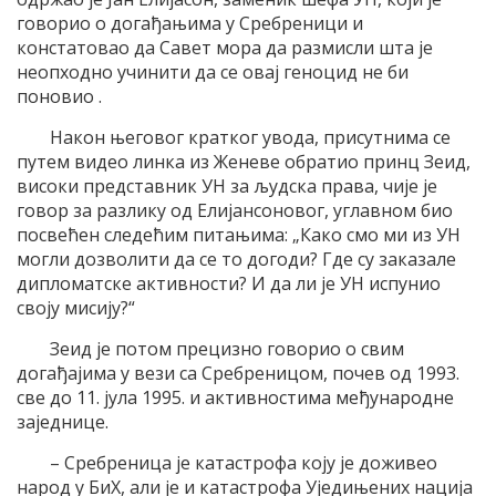
говорио о догађањима у Сребреници и
констатовао да Савет мора да размисли шта је
неопходно учинити да се овај геноцид не би
поновио .
Након његовог кратког увода, присутнима се
путем видео линка из Женеве обратио принц Зеид,
високи представник УН за људска права, чије је
говор за разлику од Елијансоновог, углавном био
посвећен следећим питањима: „Како смо ми из УН
могли дозволити да се то догоди? Где су заказале
дипломатске активности? И да ли је УН испунио
своју мисију?“
Зеид је потом прецизно говорио о свим
догађајима у вези са Сребреницом, почев од 1993.
све до 11. јула 1995. и активностима међународне
заједнице.
– Сребреница је катастрофа коју је доживео
народ у БиХ, али је и катастрофа Уједињених нација