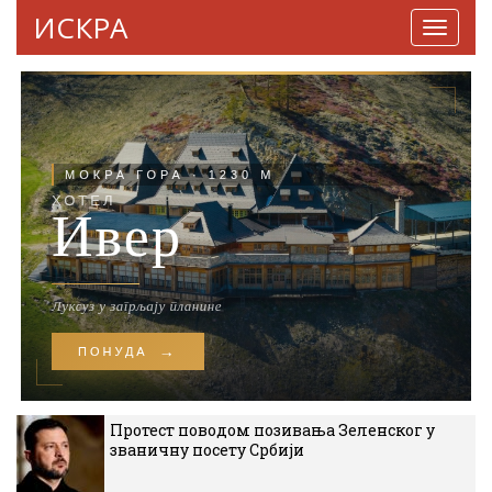
ИСКРА
Навига
Протест поводом позивања Зеленског у
званичну посету Србији