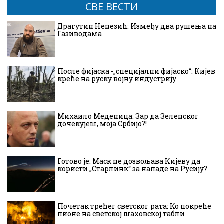
СВЕ ВЕСТИ
Драгутин Ненезић: Између два рушења на
Газиводама
После фијаска -„специјални фијаско“: Кијев
креће на руску војну индустрију
Михаило Меденица: Зар да Зеленског
дочекујеш, моја Србијо?!
Готово је: Маск не дозвољава Кијеву да
користи „Старлинк“ за нападе на Русију?
Почетак трећег светског рата: Ко покреће
пионе на светској шаховској табли