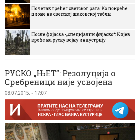
Почетак трећег светског рата: Ко покреће
пионе на светској шаховској табли
После фијаска -„специјални фијаско“: Кијев
креће на руску војну индустрију
РУСКО „ЊЕТ“: Резолуција о
Сребреници није усвојена
08.07.2015. - 17:07