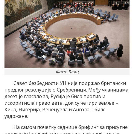
Фото: Блиц
Савет безбедности УН није подржао британски
предлог резолуције о Сребреници. Међу чланицама
десет је гласало за, Русија је била против и
искоритисла право вета, док су четири земље –
Кина, Нигерија, Венецуела и Ангола – биле
уздржане.
На самом почетку седнице брифинг за присутне
одржао је Јан Елијасон, заменик шефа УН, који је