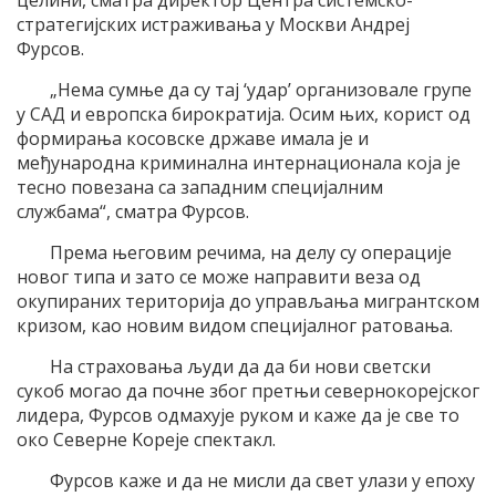
целини, сматра директор Центра системско-
стратегијских истраживања у Москви Андреј
Фурсов.
„Нема сумње да су тај ‘удар’ организовале групе
у САД и европска бирократија. Осим њих, корист од
формирања косовске државе имала је и
међународна криминална интернационала која је
тесно повезана са западним специјалним
службама“, сматра Фурсов.
Према његовим речима, на делу су операције
новог типа и зато се може направити веза од
окупираних територија до управљања мигрантском
кризом, као новим видом специјалног ратовања.
На страховања људи да да би нови светски
сукоб могао да почне због претњи севернокорејског
лидера, Фурсов одмахује руком и каже да је све то
око Северне Kореје спектакл.
Фурсов каже и да не мисли да свет улази у епоху