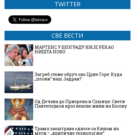
TWITTER
СВЕ ВЕСТИ
МАРТЕНС У БЕОГРАДУ НИЈЕ РЕКАО
НИШТА НОВО
Загреб стеже обруч око Црне Горе: Куда
„плови“ наш Јадран?
Од Дечана до Призрена и Сушице: Свети
Пантелејмон кроз векове живи на Косову
Трамп заоштрава односе са Кином на
мети – „критичне технологије“