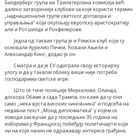
Билдерберг група ни Трилатерлана комисија већ
далеко затворенији клубови за које користи термин
„наднационалне групе светског договора и
управљања“ који окупљају европску аристократију
али и Ротшилде и Рокфелерове.
Једна од таквих група је и Римски клуб који су
основали Аурелио Печеи, Ђовани Ањели и
Александар Kинг, додао је он.
Сматра и да је ЕУ одиграла своју историјску
улогу и да у таквом облику више није потреба
господарима светске игре.
Што се тиче позиције Меркелове, Оланда,
доскора Обаме а сада Трампа, он каже да су они
само „нека врста високих чиновника“ и подсећа на
недавни текст „Монд дипломатика“ у којем се
изводи закључак да у последњих 35 година на
изборима у Француској побеђују политичарти који
ни на који начин не одражавају интересе грађана.