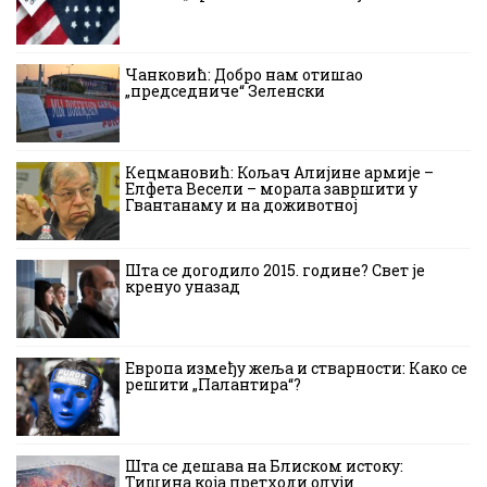
Чанковић: Добро нам отишао
„председниче“ Зеленски
Кецмановић: Кољач Алијине армије –
Елфета Весели – морала завршити у
Гвантанаму и на доживотној
Шта се догодило 2015. године? Свет је
кренуо уназад
Европа између жеља и стварности: Како се
решити „Палантира“?
Шта се дешава на Блиском истоку:
Тишина која претходи олуји