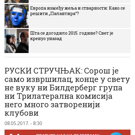
Европа између жеља и стварности: Како се
решити „Палантира“?
Шта се догодило 2015. године? Свет је
кренуо уназад
РУСКИ СТРУЧЊАК: Сорош је
само извршилац, конце у свету
не вуку ни Билдерберг група
ни Трилатерална комисија
него много затворенији
клубови
08.05.2017. - 8:30