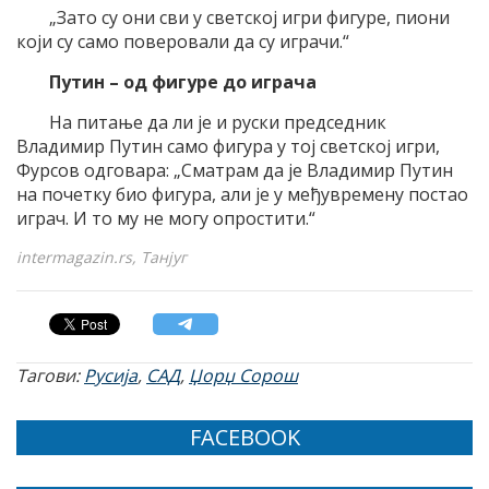
„Зато су они сви у светској игри фигуре, пиони
који су само поверовали да су играчи.“
Путин – од фигуре до играча
На питање да ли је и руски председник
Владимир Путин само фигура у тој светској игри,
Фурсов одговара: „Сматрам да је Владимир Путин
на почетку био фигура, али је у међувремену постао
играч. И то му не могу опростити.“
intermagazin.rs, Танјуг
Тагови:
Русија
,
САД
,
Џорџ Сорош
FACEBOOK