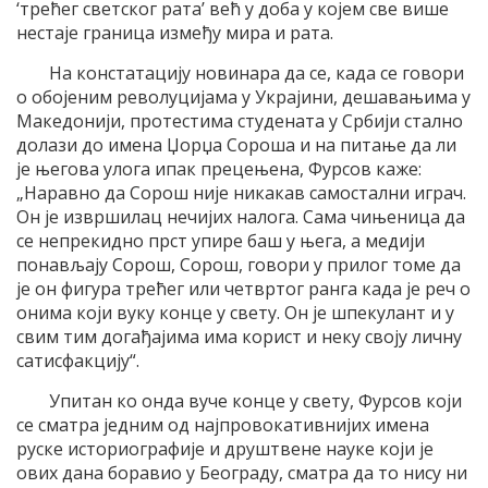
‘трећег светског рата’ већ у доба у којем све више
нестаје граница између мира и рата.
На констатацију новинара да се, када се говори
о обојеним револуцијама у Украјини, дешавањима у
Македонији, протестима студената у Србији стално
долази до имена Џорџа Сороша и на питање да ли
је његова улога ипак прецењена, Фурсов каже:
„Наравно да Сорош није никакав самостални играч.
Он је извршилац нечијих налога. Сама чињеница да
се непрекидно прст упире баш у њега, а медији
понављају Сорош, Сорош, говори у прилог томе да
је он фигура трећег или четвртог ранга када је реч о
онима који вуку конце у свету. Он је шпекулант и у
свим тим догађајима има корист и неку своју личну
сатисфакцију“.
Упитан ко онда вуче конце у свету, Фурсов који
се сматра једним од најпровокативнијих имена
руске историографије и друштвене науке који је
ових дана боравио у Београду, сматра да то нису ни