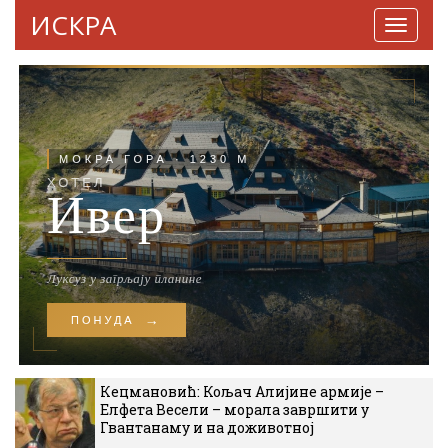
ИСКРА
Навига
Кецмановић: Кољач Алијине армије –
Елфета Весели – морала завршити у
Гвантанаму и на доживотној