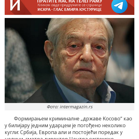
Фото: intermagazin.rs
Формирањем криминалне „државе Kосово“ као
у билијару једним ударцем је погођено неколико
кугли: Србија, Европа али и постојећи поредак у