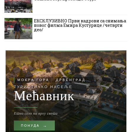
ЕКСКЛУЗИВНО Први кадрови са снимања
новог филма Емира Кустурице /четврти
део/