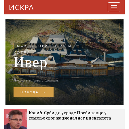
ИСКРА
Навига
Ковић: Срби да уграде Пребиловце у
темеље свог националног идентитета