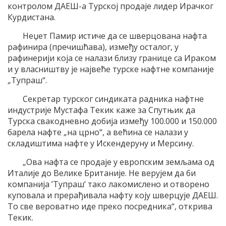
контролом ДАЕШ-а Турској продаје лидер Ирачког
Курдистана.
Неџет Памир истиче да се шверцована нафта
рафинира (пречишћава), између осталог, у
рафинерији која се налази близу границе са Ираком
и у власништву је највеће турске нафтне компаније
„Тупраш“.
Секретар турског синдиката радника нафтне
индустрије Мустафа Текик каже за Спутњик да
Турска свакодневно добија између 100.000 и 150.000
барела нафте „на црно“, а већина се налази у
складиштима нафте у Искендеруну и Мерсину.
„Ова нафта се продаје у европским земљама од
Италије до Велике Британије. Не верујем да би
компанија ’Тупраш‘ тако лакомислено и отворено
куповала и прерађивала нафту коју шверцује ДАЕШ.
То све вероватно иде преко посредника“, открива
Текик.