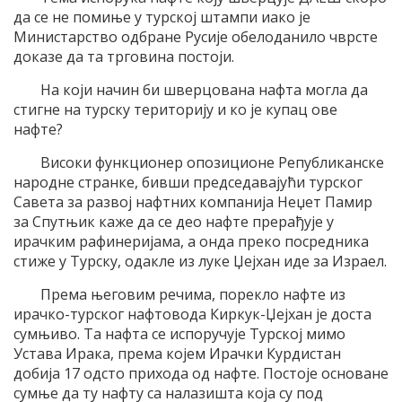
да се не помиње у турској штампи иако је
Министарство одбране Русије обелоданило чврсте
доказе да та трговина постоји.
На који начин би шверцована нафта могла да
стигне на турску територију и ко је купац ове
нафте?
Високи функционер опозиционе Републиканске
народне странке, бивши председавајући турског
Савета за развој нафтних компанија Неџет Памир
за Спутњик каже да се део нафте прерађује у
ирачким рафинеријама, а онда преко посредника
стиже у Турску, одакле из луке Џејхан иде за Израел.
Према његовим речима, порекло нафте из
ирачко-турског нафтовода Киркук-Џејхан је доста
сумњиво. Та нафта се испоручује Турској мимо
Устава Ирака, према којем Ирачки Курдистан
добија 17 одсто прихода од нафте. Постоје основане
сумње да ту нафту са налазишта која су под