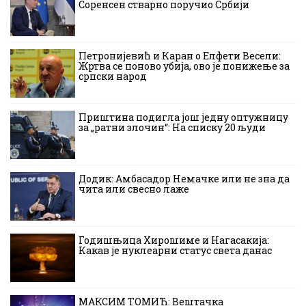
Соренсен стварно поручио Србији
Петронијевић и Каран о Елфети Весели:
Жртва се поново убија, ово је понижење за
српски народ
Приштина подигла још једну оптужницу
за „ратни злочин“: На списку 20 људи
Додик: Амбасадор Немачке или не зна да
чита или свесно лаже
Годишњица Хирошиме и Нагасакија:
Какав је нуклеарни статус света данас
МАКСИМ ТОМИЋ: Вештачка