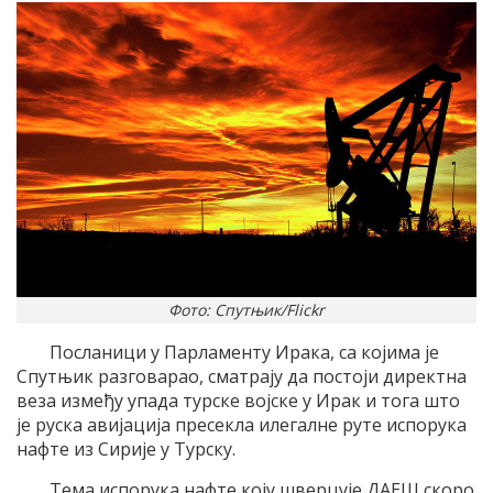
Фото: Спутњик/Flickr
Посланици у Парламенту Ирака, са којима је
Спутњик разговарао, сматрају да постоји директна
веза између упада турске војске у Ирак и тога што
је руска авијација пресекла илегалне руте испорука
нафте из Сирије у Турску.
Тема испорука нафте коју шверцује ДАЕШ скоро