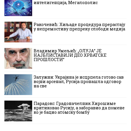
интелигенција, Мегалополис
Ракочевић: Хиљаде процедура прерастају
у непремостиву препреку слободи медија
Владимир Умељић: „ОЛУЈА“ ЈЕ
НАЈБЛИСТАВИЈИ ДЕО ХРВАТСКЕ
ПРОШЛОСТИ“
Залужни: Украјина је исцрпела готово сав
војни арсенал, Русија пронашла одговор
на све
Парадокс: Градоначелник Хирошиме
критиковао Русију, а заборавио да помене
ко је бацио атомску бомбу