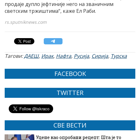
продаје дупло јефтиније него на званичним
светским тржиштима“, каже Ел Раби.
rs.sputniknews.com
Тагови:
ДАЕШ
,
Ирак
,
Нафта
,
Русија
,
Сирија
,
Турска
FACEBOOK
TWITTER
СВЕ ВЕСТИ
Уцене као опробани рецепт: Шта је то