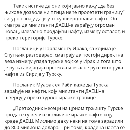
Текик истиче да они који јавно кажу „да без
њихове дозволе ни птица неће пролетети границу“
сигурно знају да је у току шверцовање нафте. Он
сматра да милитанти ДАЕШ-а зарађују огроман
новац, илегално продајући нафту, између осталог, и
преко територије Турске.
Посланици у Парламенту Ирака, са којима је
Спутњик разговарао, сматрају да постоји директна
веза између упада турске војске у Ирак и тога што
је руска авијација пресекла илегалне руте испорука
нафте из Сирије у Турску.
Посланик Муафак ел Раби каже да Турска
зарађује на нафти, коју милитанти ДАЕШ–а
шверцују преко турско-ирачке границе.
„Претходних месеци на црном тржишту Турске
продате су велике количине ирачке нафте коју
краде ДАЕШ. Мислимо да су неки на томе зарадили
до 800 милиона долара. При томе, крадена нафта се