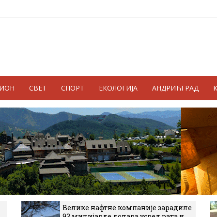
ГИОН
СВЕТ
СПОРТ
ЕКОЛОГИЈА
АНДРИЋГРАД
Велике нафтне компаније зарадиле
93 милијарде долара усред рата и