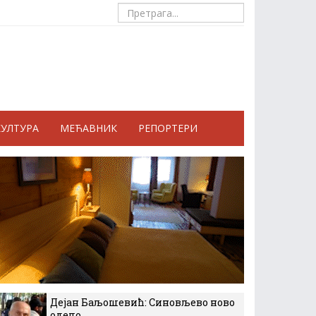
КУЛТУРА
МЕЋАВНИК
РЕПОРТЕРИ
Дејан Баљошевић: Синовљево ново
одело