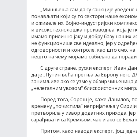
„Мишљења сам да су санкције уведене 
понављати који су то сектори наше економи
и оживеле их. Војно-индустријски комплекс
и високотехнолошка производња, која је по
имамо прилично јаку и добру базу наших 
не функционише све идеално, јер у одређен
одговорности и контроле, као што смо, на 
нешто на чему морамо озбиљно да порадим
С друге стране, руски експерт Иван Дан
да је „Путин већа претња за Европу него Д
занимљиве ако се узме у обзир чињеница 
„нелегалним увозом“ блискоисточних мигра
Поред тога, Сорош је, каже Данилов, п
времену „почистила“ непријатеља у Сирији,
претворила у извор додатних прихода, јер
сарађивати са Кремљом, чак и ако се Бела
Притом, како наводи експерт, још једн