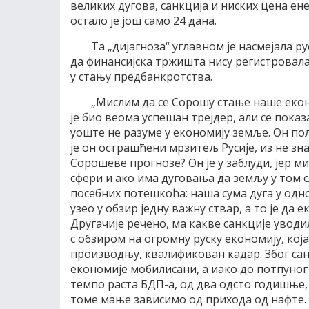
великих дугова, санкција и ниских цена ен
остало је још само 24 дана.
Та „дијагноза“ углавном је насмејала р
да финансијска тржишта нису регистровала 
у стању предбанкротства.
„Мислим да се Сорошу стање наше екон
је био веома успешан трејдер, али се пока
уоште не разуме у економију земље. Он пол
је он острашћени мрзитељ Русије, из не зн
Сорошеве прогнозе? Он је у заблуди, јер ми
сфери и ако има дуговања да земљу у том с
посебних потешкоћа: наша сума дуга у одно
узео у обзир једну важну ствар, а то је да
Другачије речено, ма какве санкције уводи
с обзиром на огромну руску економију, која
производњу, квалификован кадар. Због сан
економије мобилисани, а иако до потпуно
темпо раста БДП-а, од два одсто годишње, 
томе мање зависимо од прихода од нафте.