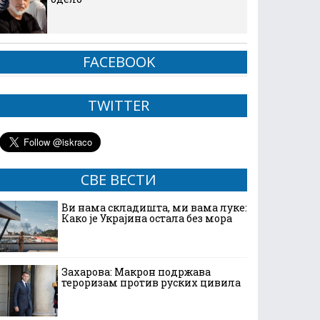
FACEBOOK
TWITTER
СВЕ ВЕСТИ
Ви нама складишта, ми вама луке:
Како је Украјина остала без мора
Захарова: Макрон подржава
тероризам против руских цивила