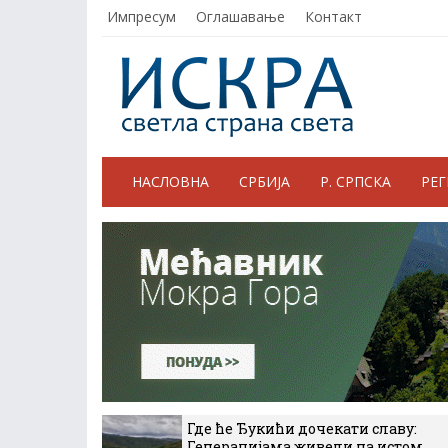
Импресум
Оглашавање
Контакт
НАСЛОВНА
СРБИЈА
Р. СРПСКА
РЕ
Где ће Ђукићи дочекати славу:
Генерацијама живели на истом