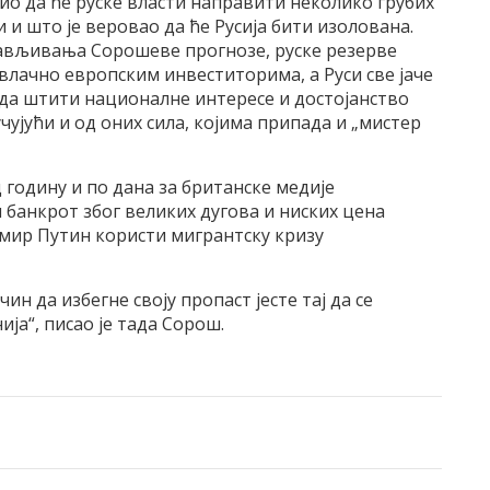
лио да ће руске власти направити неколико грубих
 и што је веровао да ће Русија бити изолована.
објављивања Сорошеве прогнозе, руске резерве
влачно европским инвеститорима, а Руси све јаче
у да штити националне интересе и достојанство
ујући и од оних сила, којима припада и „мистер
годину и по дана за британске медије
и банкрот због великих дугова и ниских цена
мир Путин користи мигрантску кризу
н да избегне своју пропаст јесте тај да се
ја“, писао је тада Сорош.