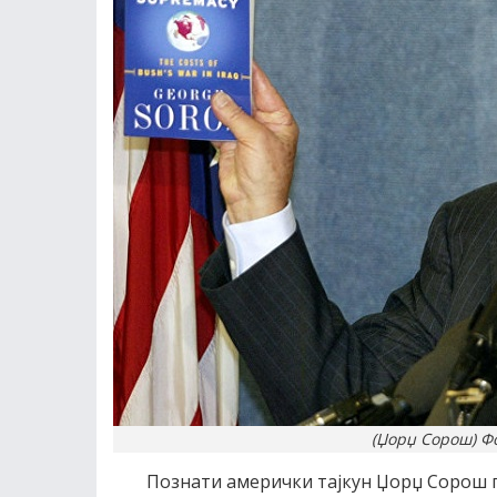
(Џорџ Сорош) Фо
Познати амерички тајкун Џорџ Сорош 