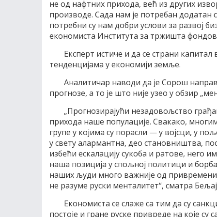
не од нафтних прихода, већ из других изв
производе. Сада нам је потребан додатан с
потребни су нам добри услови за развој би
економиста Института за тржишта фондова
Експерт истиче и да се страни капитал 
тенденцијама у економији земље.
Аналитичар наводи да је Сорош направ
прогнозе, а то је што није узео у обзир „ме
„Прогнозирајући незадовољство грађана
прихода наше популације. Свакако, многим
групе у којима су порасли — у војсци, у пољ
у свету алармантна, део становништва, посе
избећи ескалацију сукоба и ратове, него им
наша позиција у спољној политици и борба 
наших људи много важније од привремени
не разуме руски менталитет“, сматра Бељај
Економиста се слаже са тим да су санкц
постоје и гране руске привреде на које су 