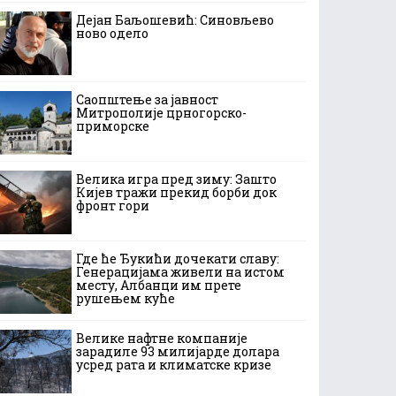
Дејан Баљошевић: Синовљево
ново одело
Саопштење за јавност
Митрополије црногорско-
приморске
Велика игра пред зиму: Зашто
Кијев тражи прекид борби док
фронт гори
Где ће Ђукићи дочекати славу:
Генерацијама живели на истом
месту, Албанци им прете
рушењем куће
Велике нафтне компаније
зарадиле 93 милијарде долара
усред рата и климатске кризе