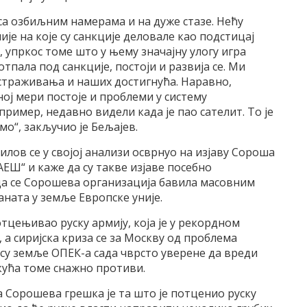
са озбиљним намерама и на дуже стазе. Нећу
је на које су санкције деловале као подстицај
, упркос томе што у њему значајну улогу игра
тпала под санкције, постоји и развија се. Ми
истраживања и наших достигнућа. Наравно,
ој мери постоје и проблеми у систему
пример, недавно видели када је пао сателит. То је
о“, закључио је Бељајев.
илов се у својој анализи осврнуо на изјаву Сороша
АЕШ“ и каже да су такве изјаве посебно
да се Сорошева организација бавила масовним
ната у земље Европске уније.
отцењивао руску армију, која је у рекордном
 а сиријска криза се за Москву од проблема
 су земље ОПЕК-а сада чврсто уверене да вреди
 кућа томе снажно противи.
а Сорошева грешка је та што је потценио руску