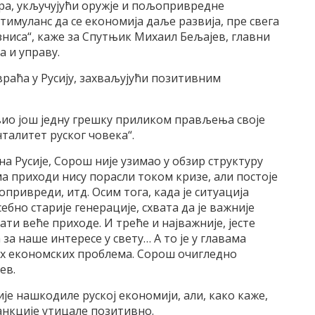
ора, укључујући оружје и пољопривредне
тимуланс да се економија даље развија, пре свега
зниса“, каже за Спутњик Михаил Бељајев, главни
 и управу.
враћа у Русију, захваљујући позитивним
ио још једну грешку приликом прављења своје
нталитет руског човека“.
 Русије, Сорош није узимао у обзир структуру
а приходи нису порасли током кризе, али постоје
опривреди, итд. Осим тога, када је ситуација
бно старије генерације, схвата да је важније
ати веће приходе. И треће и најважније, јесте
за наше интересе у свету… А то је у главама
х економских проблема. Сорош очигледно
ев.
ије нашкодиле руској економији, али, како каже,
санкције утицале позитивно.