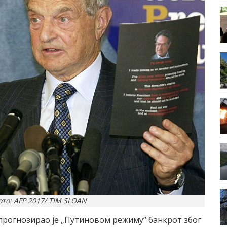
то: AFP 2017/ TIM SLOAN
прогнозирао је „Путиновом режиму“ банкрот због