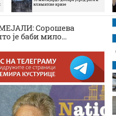
м
климатске кризе
МЕЈАЛИ: Сорошева
што је баби мило…