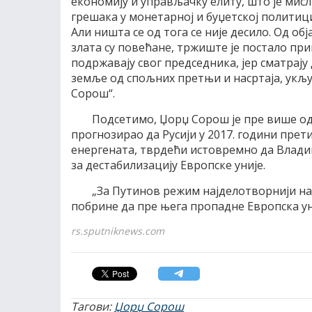
економију и управљачку елиту, што је мис
грешака у монетарној и буџетској политици
Али ништа се од тога се није десило. Од 
злата су повећане, тржиште је постало при
подржавају свог председника, јер сматрај
земље од спољних претњи и насртаја, укључ
Сорош“.
Подсетимо, Џорџ Сорош је пре више од 
прогнозирао да Русији у 2017. години прет
енергената, тврдећи истовремно да Влади
за дестабилизацију Европске уније.
„За Путинов режим најделотворнији начи
побрине да пре њега пропадне Европска уни
rs.sputniknews.com
Тагови:
Џорџ Сорош