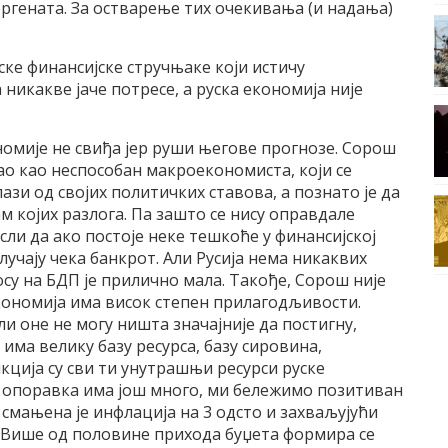
ергената. За остварење тих очекивања (и надања)
уске финансијске стручњаке који истичу
никакве јаче потресе, а руска економија није
омије не свиђа јер руши његове прогнозе. Сорош
зао као неспособан макроекономиста, који се
ази од својих политичких ставова, а познато је да
ам којих разлога. Па зашто се нису оправдале
сли да ако постоје неке тешкоће у финансијској
лучају чека банкрот. Али Русија нема никаквих
су на БДП је прилично мала. Такође, Сорош није
 економија има висок степен прилагодљивости.
ли оне не могу ништа значајније да постигну,
 има велику базу ресурса, базу сировина,
кција су сви ти унутрашњи ресурси руске
г опоравка има још много, ми бележимо позитиван
смањена је инфлација на 3 одсто и захваљујући
 Више од половине прихода буџета формира се