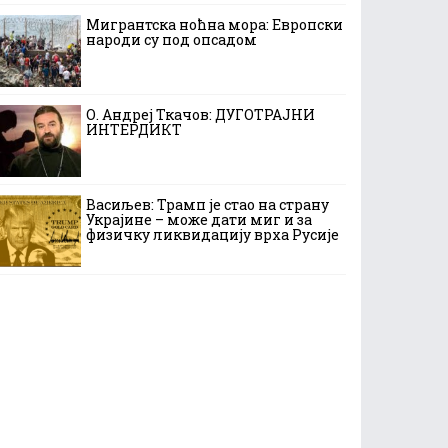
Мигрантска ноћна мора: Европски
народи су под опсадом
О. Андреј Ткачов: ДУГОТРАЈНИ
ИНТЕРДИКТ
Васиљев: Трамп је стао на страну
Украјине – може дати миг и за
физичку ликвидацију врха Русије