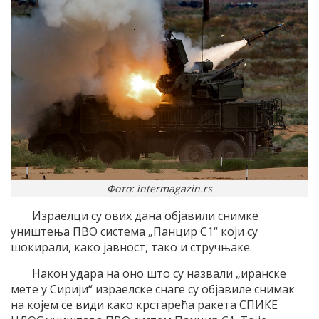
Фото: intermagazin.rs
Израелци су ових дана објавили снимке
уништења ПВО система „Панцир С1“ који су
шокирали, како јавност, тако и стручњаке.
Након удара на оно што су назвали „иранске
мете у Сирији“ израелске снаге су објавиле снимак
на којем се види како крстарећа ракета СПИКЕ