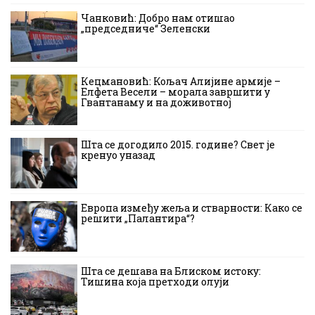
Чанковић: Добро нам отишао
„председниче“ Зеленски
Кецмановић: Кољач Алијине армије –
Елфета Весели – морала завршити у
Гвантанаму и на доживотној
Шта се догодило 2015. године? Свет је
кренуо уназад
Европа између жеља и стварности: Како се
решити „Палантира“?
Шта се дешава на Блиском истоку:
Тишина која претходи олуји