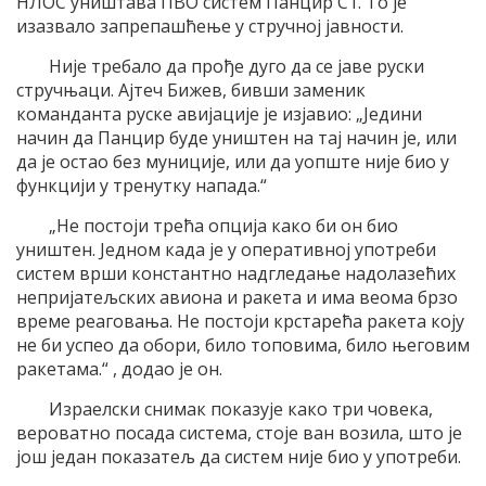
НЛОС уништава ПВО систем Панцир С1. То је
изазвало запрепашћење у стручној јавности.
Није требало да прође дуго да се јаве руски
стручњаци. Ајтеч Бижев, бивши заменик
команданта руске авијације је изјавио: „Једини
начин да Панцир буде уништен на тај начин је, или
да је остао без муниције, или да уопште није био у
функцији у тренутку напада.“
„Не постоји трећа опција како би он био
уништен. Једном када је у оперативној употреби
систем врши константно надгледање надолазећих
непријатељских авиона и ракета и има веома брзо
време реаговања. Не постоји крстарећа ракета коју
не би успео да обори, било топовима, било његовим
ракетама.“ , додао је он.
Израелски снимак показује како три човека,
вероватно посада система, стоје ван возила, што је
још један показатељ да систем није био у употреби.