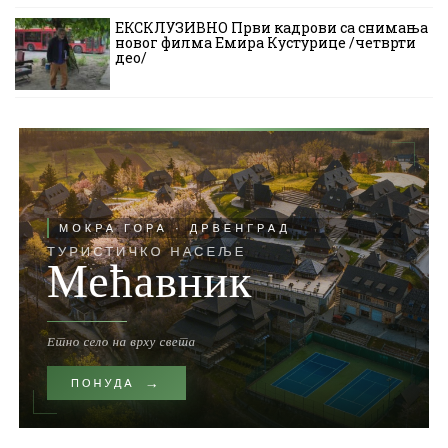
ЕКСКЛУЗИВНО Први кадрови са снимања
новог филма Емира Кустурице /четврти
део/