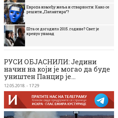
Европа између жеља и стварности: Како се
решити „Палантира“?
Шта се догодило 2015. године? Свет је
кренуо уназад
РУСИ ОБЈАСНИЛИ: Једини
начин на који је могао да буде
уништен Панцир је…
12.05.2018. - 17:29