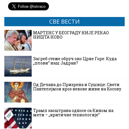
СВЕ ВЕСТИ
МАРТЕНС У БЕОГРАДУ НИЈЕ РЕКАО
НИШТА НОВО
Загреб стеже обруч око Црне Горе: Куда
„плови“ наш Јадран?
Од Дечана до Призрена и Сушице: Свети
Пантелејмон кроз векове живи на Косову
Трамп заоштрава односе са Кином на
мети – „критичне технологије“