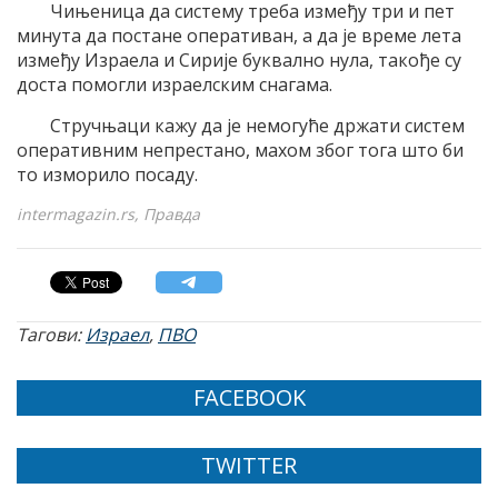
Чињеница да систему треба између три и пет
минута да постане оперативан, а да је време лета
између Израела и Сирије буквално нула, такође су
доста помогли израелским снагама.
Стручњаци кажу да је немогуће држати систем
оперативним непрестано, махом због тога што би
то изморило посаду.
intermagazin.rs, Правда
Тагови:
Израел
,
ПВО
FACEBOOK
TWITTER