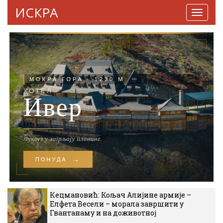
ИСКРА
Навига
Кецмановић: Кољач Алијине армије –
Елфета Весели – морала завршити у
Гвантанаму и на доживотној