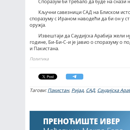
Споразум би требало да буде на снази 
Кључни савезници САД на Блиском исток
споразуму с Ираном наводећи да би он у с
оружја.
Извештаји да Саудијска Арабија жели н
године, Би-Би-С-и је јавио о споразуму о п
и Пакистана.
Политика
Тагови:
Пакистан
,
Ријад
,
САД
,
Саудијска Ара