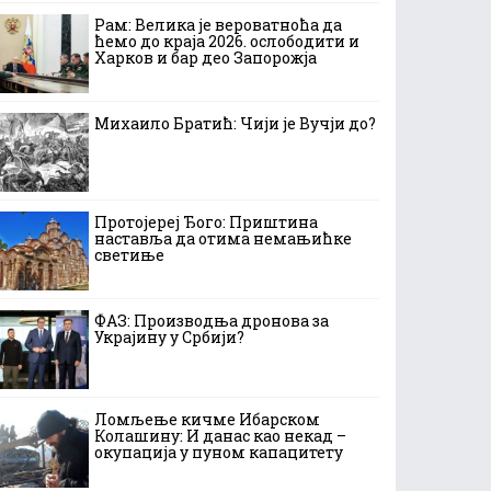
Рам: Велика је вероватноћа да
ћемо до краја 2026. ослободити и
Харков и бар део Запорожја
Михаило Братић: Чији је Вучји до?
Протојереј Ђого: Приштина
наставља да отима немањићке
светиње
ФАЗ: Производња дронова за
Украјину у Србији?
Ломљење кичме Ибарском
Колашину: И данас као некад –
окупација у пуном капацитету