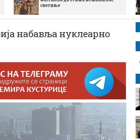
светиње
бија набавља нуклеарно