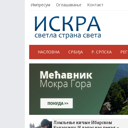
Импресум
Оглашавање
Контакт
НАСЛОВНА
СРБИЈА
Р. СРПСКА
РЕ
Ломљење кичме Ибарском
Колашину: И данас као некад –