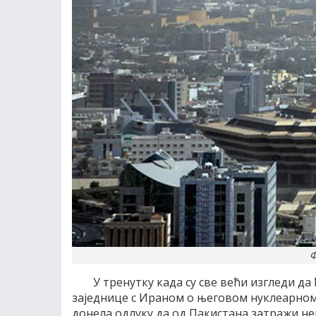
Ф
У тренутку када су све већи изгледи д
заједнице с Ираном о његовом нуклеарном 
донела одлуку да од Пакистана затражи н