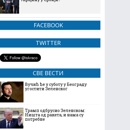
FACEBOOK
TWITTER
СВЕ ВЕСТИ
Вучић ће у суботу у Београду
угостити Зеленског
Трамп одбрусио Зеленском:
Ништа од ракета, и нама су
потребне