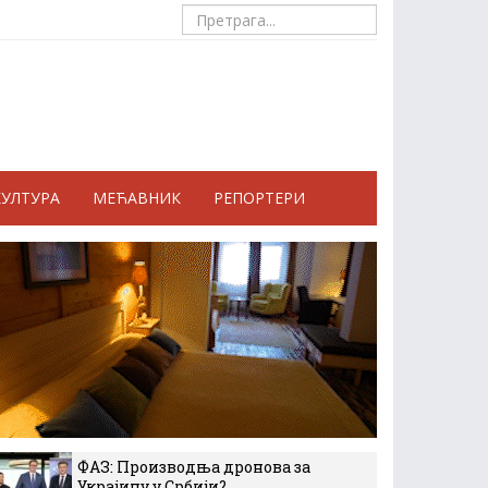
КУЛТУРА
МЕЋАВНИК
РЕПОРТЕРИ
ФАЗ: Производња дронова за
Украјину у Србији?