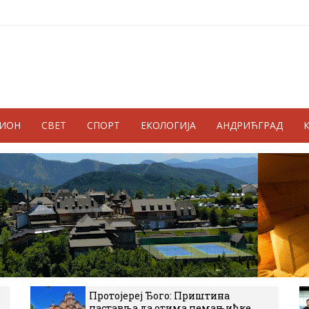
ГИОН
СВЕТ
СПОРТ
ЕКОЛОГИЈА
АНДРИЋГРАД
Протојереј Ђого: Приштина
наставља да отима немањићке