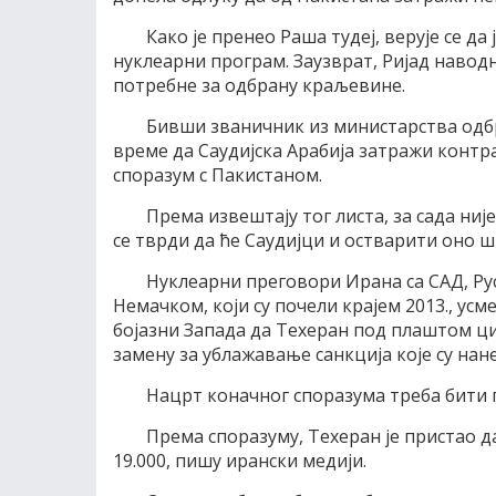
Како је пренео Раша тудеј, верује се д
нуклеарни програм. Заузврат, Ријад навод
потребне за одбрану краљевине.
Бивши званичник из министарства одбра
време да Саудијска Арабија затражи контра 
споразум с Пакистаном.
Према извештају тог листа, за сада ниј
се тврди да ће Саудијци и остварити оно шт
Нуклеарни преговори Ирана са САД, Ру
Немачком, који су почели крајем 2013., усм
бојазни Запада да Техеран под плаштом ци
замену за ублажавање санкција које су нан
Нацрт коначног споразума треба бити го
Према споразуму, Техеран је пристао д
19.000, пишу ирански медији.