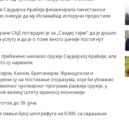
а је Саудијска Арабија финансирала пакистански
но очекује да му Исламабад испоручи пројектиле
не САД потврдио је за „Сандеј тајмс” да је дошло
услугу и да је о томе много раније постигнут
е пребачено никакво оружје Саудијској Арабији, али
о су најавили.
сијом, Кином, Британијом, Француском и
ерени су на постизање споразума, који би ублажио
вилног нуклеарног програма развија оружје, у
еле велику штету иранској економији.
тов до 30. јуна.
а смањи број центрифуга на 6.000, са садашњих