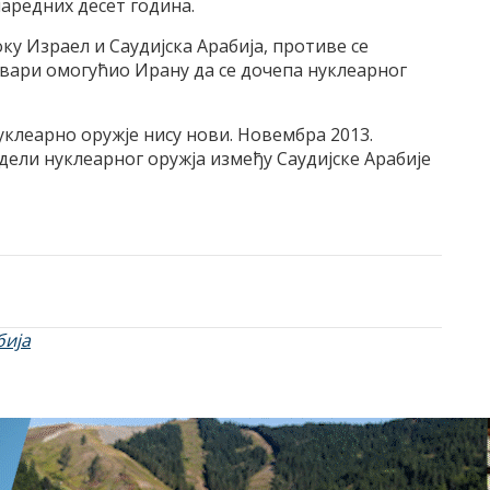
наредних десет година.
у Израел и Саудијска Арабија, противе се
твари омогућио Ирану да се дочепа нуклеарног
уклеарно оружје нису нови. Новембра 2013.
одели нуклеарног оружја између Саудијске Арабије
бија