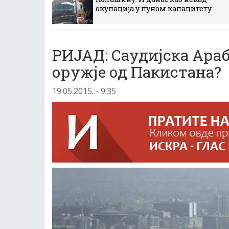
окупација у пуном капацитету
РИЈАД: Саудијска Ара
оружје од Пакистана?
19.05.2015. - 9:35