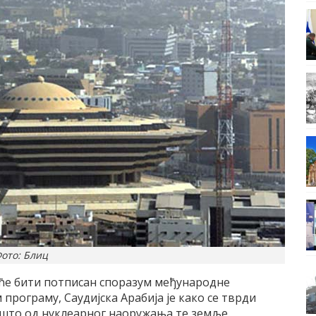
ото: Блиц
а ће бити потписан споразум међународне
програму, Саудијска Арабија је како се тврди
ешто од нуклеарног наоружања те земље.