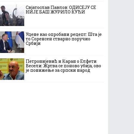
Свјатослав Павлов: ОДИСЕЈУ СЕ
НИЈЕ БАШ ЖУРИЛО КУЋИ
Уцене као опробани рецепт: Шта је
то Соренсен стварно поручио
Србији
Петронијевић и Каран о Елфети
Весели: Жртва се поново убија, ово
је понижење за српски народ