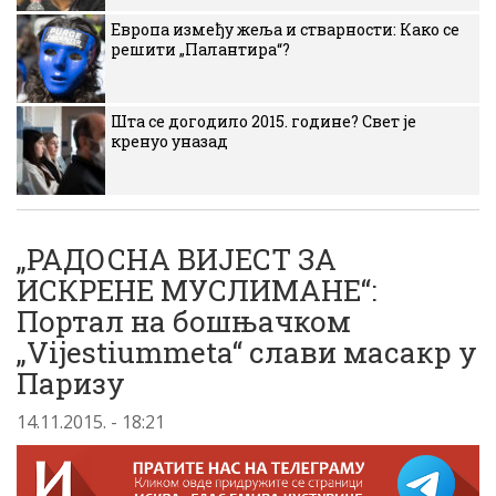
Европа између жеља и стварности: Како се
решити „Палантира“?
Шта се догодило 2015. године? Свет је
кренуо уназад
„РАДОСНА ВИЈЕСТ ЗА
ИСКРЕНЕ МУСЛИМАНЕ“:
Портал на бошњачком
„Vijestiummeta“ слави масакр у
Паризу
14.11.2015. - 18:21