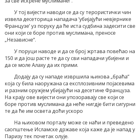
за све искрене муслимане!“.
У тој вијести наводи се да су терористички чин
извела десеторица нападача ‘убијајући невјернике
Французе’ уз поруку да ће иста судбина задесити све
они који се боре против муслимана, преносе
„Независне“.
У поруци наводе и да се број жртава повећао на
150 и да још расте те да су сви нападачи убијени и
да се моле Алаху да их прими.
Додају да су нападе извршила њихова „браћа“
која су била наоружана са експлозивним појасевима
и разним оружјем убијајући на десетине Француза.
На крају ове вијести они упозоравају све који се
боре против муслимана да неће нигдје бити сигурни
те да ће им освета доћи ускоро
На њиховом порталу може се наћи и преведено
саопштење Исламске државе која каже да је напад у
Паризу тек почетак олује.