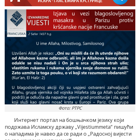
Фото: РТРС
Интернет портал на бошњачком језику који
подржава Исламску државу „Vijestiummeta“ пишући
о нападима је навео да се ради о „Радосној вијести