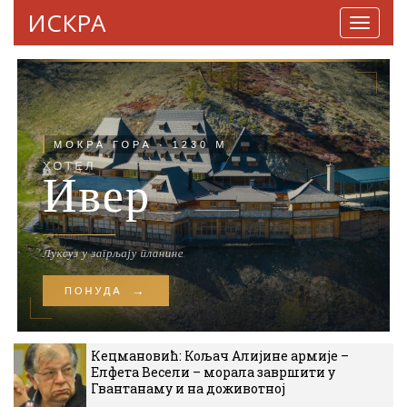
ИСКРА
Навига
Кецмановић: Кољач Алијине армије –
Елфета Весели – морала завршити у
Гвантанаму и на доживотној