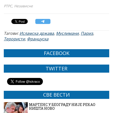
РТРС, Независне
Тагови:
Исламска држава
,
Муслимани
,
Париз
,
Терористи
,
Француска
FACEBOOK
TWITTER
СВЕ ВЕСТИ
МАРТЕНС У БЕОГРАДУ НИЈЕ РЕКАО
НИШТА НОВО