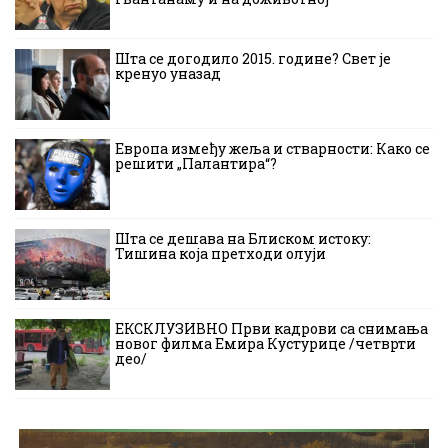
Шта се догодило 2015. године? Свет је
кренуо уназад
Европа између жеља и стварности: Како се
решити „Палантира“?
Шта се дешава на Блиском истоку:
Тишина која претходи олуји
ЕКСКЛУЗИВНО Први кадрови са снимања
новог филма Емира Кустурице /четврти
део/