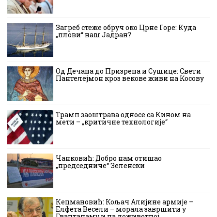
Загреб стеже обруч око Црне Горе: Куда
„плови“ наш Јадран?
Од Дечана до Призрена и Сушице: Свети
Пантелејмон кроз векове живи на Косову
Трамп заоштрава односе са Кином на
мети – „критичне технологије“
Чанковић: Добро нам отишао
„председниче“ Зеленски
Кецмановић: Кољач Алијине армије –
Елфета Весели – морала завршити у
Гвантанаму и на доживотној