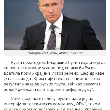
(Владимир Путин) Фото: in4s.net
Руски председник Владимир Путин изјавио је да
не постоје никакви услови под којима би Русија
вратила Крим Украјини. Истовремено, шеф државе
је нагласио да „Крим није стекао независност као
резултат инвазије руских трупа, већ као резултат
воље Кримљана на отвореном референдуму“.
Уочи своје посете Бечу, руски лидер је дао
интервју за телевизијску компанију „ОРФ“, током
којег се присетио догађаја 2014. године у Украјини.