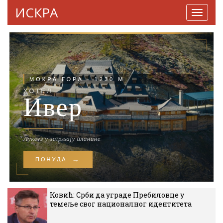
ИСКРА
Навига
Ковић: Срби да уграде Пребиловце у
темеље свог националног идентитета