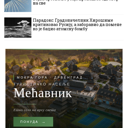
на све
Парадокс: Градоначелник Хирошиме
критиковао Русију, а заборавио да помене
ко је бацио атомску бомбу