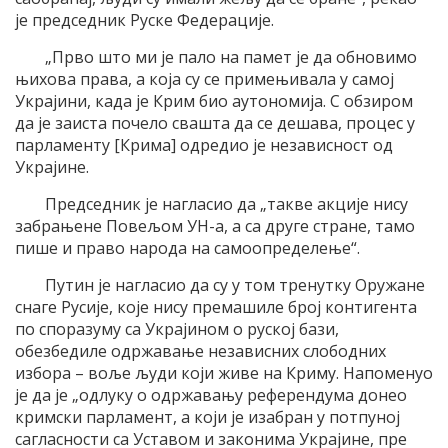
је председник Руске Федерације.
„Прво што ми је пало на памет је да обновимо
њихова права, а која су се примењивала у самој
Украјини, када је Крим био аутономија. С обзиром
да је заиста почело свашта да се дешава, процес у
парламенту [Крима] одредио је независност од
Украјине.
Председник је нагласио да „такве акције нису
забрањене Повељом УН-а, а са друге стране, тамо
пише и право народа на самоопределење“.
Путин је нагласио да су у том тренутку Оружане
снаге Русије, које нису премашиле број контигента
по споразуму са Украјином о руској бази,
обезбедиле одржавање независних слободних
избора – воље људи који живе на Криму. Напоменуо
је да је „одлуку о одржавању референдума донео
кримски парламент, а који је изабран у потпуној
сагласности са Уставом и законима Украјине, пре