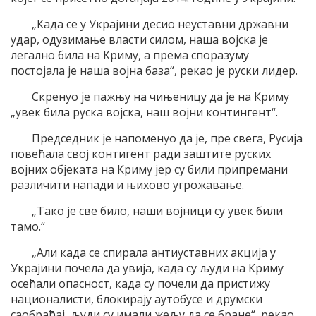
„Када се у Украјини десио неуставни државни
удар, одузимање власти силом, наша војска је
легално била на Криму, а према споразуму
постојала је наша војна база“, рекао је руски лидер.
Скренуо је пажњу на чињеницу да је на Криму
„увек била руска војска, наш војни контингент“.
Председник је напоменуо да је, пре свега, Русија
повећала свој контигент ради заштите руских
војних објеката на Криму јер су били припремани
различити напади и њихово угрожавање.
„Тако је све било, наши војници су увек били
тамо.“
„Али када се спирала антиуставних акција у
Украјини почела да увија, када су људи на Криму
осећали опасност, када су почели да пристижу
националисти, блокирају аутобусе и друмски
саобраћај, људи су имали жељу да се бране“, рекао