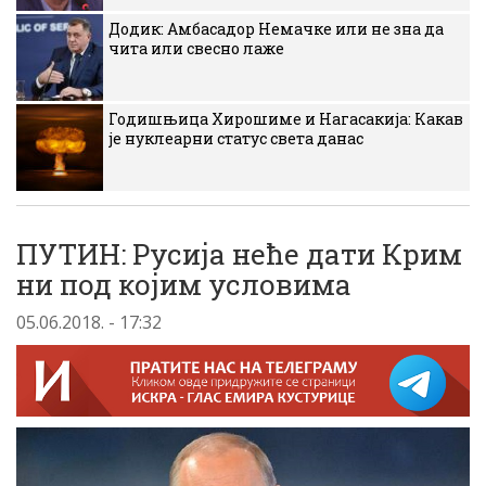
Додик: Амбасадор Немачке или не зна да
чита или свесно лаже
Годишњица Хирошиме и Нагасакија: Какав
је нуклеарни статус света данас
ПУТИН: Русија неће дати Крим
ни под којим условима
05.06.2018. - 17:32