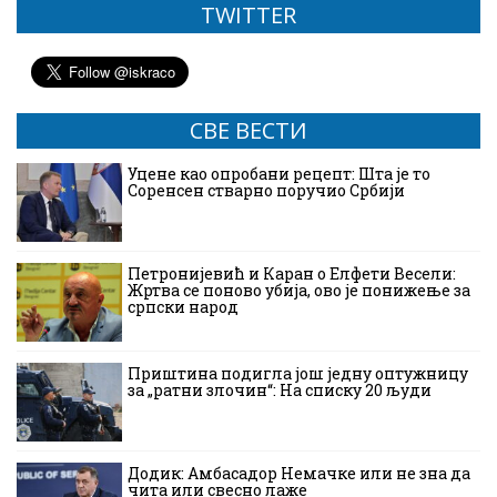
TWITTER
СВЕ ВЕСТИ
Уцене као опробани рецепт: Шта је то
Соренсен стварно поручио Србији
Петронијевић и Каран о Елфети Весели:
Жртва се поново убија, ово је понижење за
српски народ
Приштина подигла још једну оптужницу
за „ратни злочин“: На списку 20 људи
Додик: Амбасадор Немачке или не зна да
чита или свесно лаже