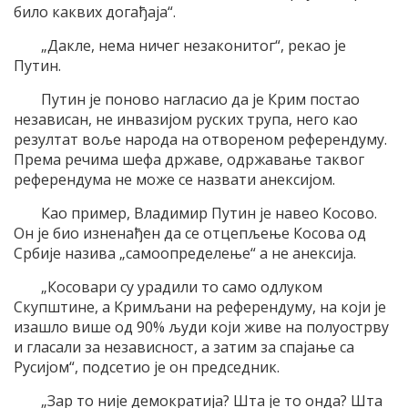
било каквих догађаја“.
„Дакле, нема ничег незаконитог“, рекао је
Путин.
Путин је поново нагласио да је Крим постао
независан, не инвазијом руских трупа, него као
резултат воље народа на отвореном референдуму.
Према речима шефа државе, одржавање таквог
референдума не може се назвати анексијом.
Као пример, Владимир Путин је навео Косово.
Он је био изненађен да се отцепљење Косова од
Србије назива „самоопределење“ а не анексија.
„Косовари су урадили то само одлуком
Скупштине, а Кримљани на референдуму, на који је
изашло више од 90% људи који живе на полуострву
и гласали за независност, а затим за спајање са
Русијом“, подсетио је он председник.
„Зар то није демократија? Шта је то онда? Шта