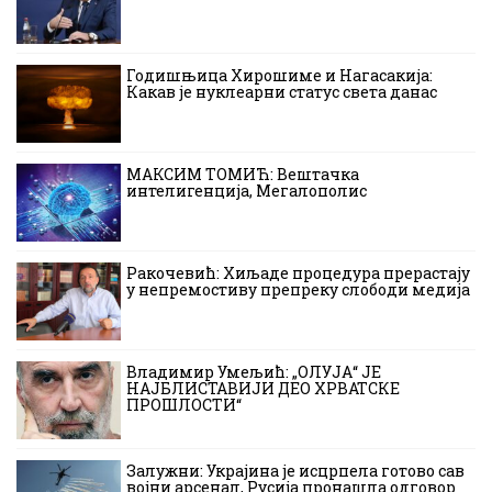
Годишњица Хирошиме и Нагасакија:
Какав је нуклеарни статус света данас
МАКСИМ ТОМИЋ: Вештачка
интелигенција, Мегалополис
Ракочевић: Хиљаде процедура прерастају
у непремостиву препреку слободи медија
Владимир Умељић: „ОЛУЈА“ ЈЕ
НАЈБЛИСТАВИЈИ ДЕО ХРВАТСКЕ
ПРОШЛОСТИ“
Залужни: Украјина је исцрпела готово сав
војни арсенал, Русија пронашла одговор