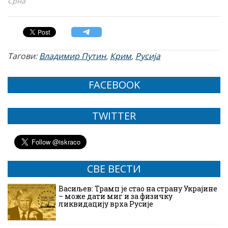
Срна
Тагови:
Владимир Путин
,
Крим
,
Русија
FACEBOOK
TWITTER
СВЕ ВЕСТИ
Васиљев: Трамп је стао на страну Украјине
– може дати миг и за физичку
ликвидацију врха Русије