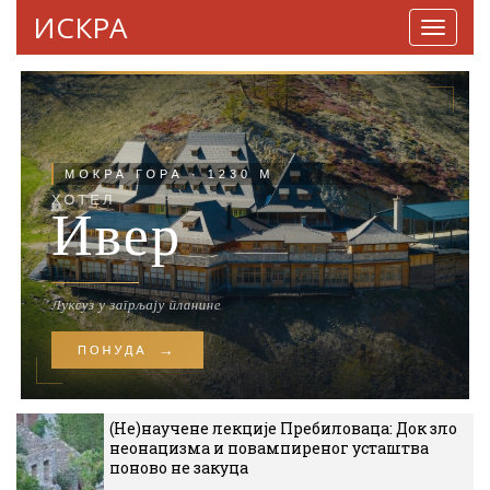
ИСКРА
Навига
(Не)научене лекције Пребиловаца: Док зло
неонацизма и повампиреног усташтва
поново не закуца