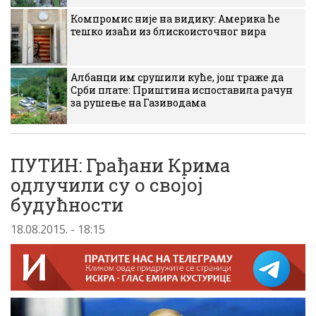
Компромис није на видику: Америка ће
тешко изаћи из блискоисточног вира
Албанци им срушили куће, још траже да
Срби плате: Приштина испоставила рачун
за рушење на Газиводама
ПУТИН: Грађани Крима
одлучили су о својој
будућности
18.08.2015. - 18:15