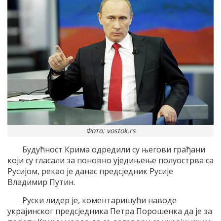
Фото: vostok.rs
Будућност Крима одредили су његови грађани
који су гласали за поновно уједињење полуострва са
Русијом, рекао је данас предсједник Русије
Владимир Путин.
Руски лидер је, коментаришући наводе
украјинског предсједника Петра Порошенка да је за