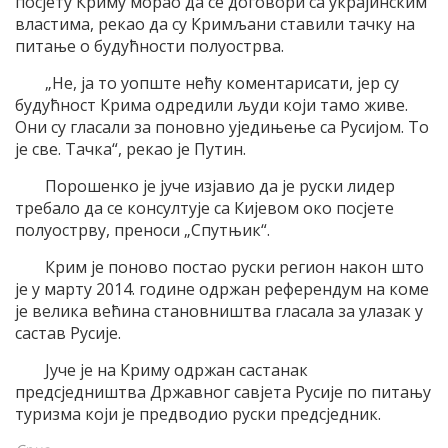
посјету Криму морао да се договори са украјинским
властима, рекао да су Кримљани ставили тачку на
питање о будућности полуострва.
„Не, ја то уопште нећу коментарисати, јер су
будућност Крима одредили људи који тамо живе.
Они су гласали за поновно уједињење са Русијом. То
је све. Тачка“, рекао је Путин.
Порошенко је јуче изјавио да је руски лидер
требало да се консултује са Кијевом око посјете
полуострву, преноси „Спутњик“.
Крим је поново постао руски регион након што
је у марту 2014. године одржан референдум на коме
је велика већина становништва гласала за улазак у
састав Русије.
Јуче је на Криму одржан састанак
предсједништва Државног савјета Русије по питању
туризма који је предводио руски предсједник.