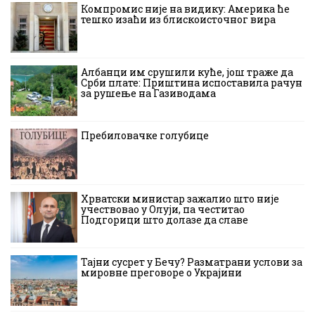
Компромис није на видику: Америка ће
тешко изаћи из блискоисточног вира
Албанци им срушили куће, још траже да
Срби плате: Приштина испоставила рачун
за рушење на Газиводама
Пребиловачке голубице
Хрватски министар зажалио што није
учествовао у Олуји, па честитао
Подгорици што долазе да славе
Тајни сусрет у Бечу? Разматрани услови за
мировне преговоре о Украјини