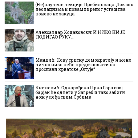
(Не)научене лекције Пребиловаца: Док зло
неонацизма и повампиреног усташтва
поново не закуца
Александар Ходаковски: И НИКО НИЈЕ
ПОДИГАО РУКУ…
Мандић: Нову српску демократију и мене
лично нико неће представљати на
прослави хрватске „Олује“
Кнежевић: Однарођена Црна Гора свој
барјак ће однети у Загреб и тако забити
нож у леђа свим Србима