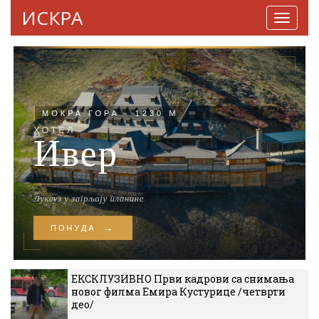
ИСКРА
Навига
ЕКСКЛУЗИВНО Први кадрови са снимања
новог филма Емира Кустурице /четврти
део/