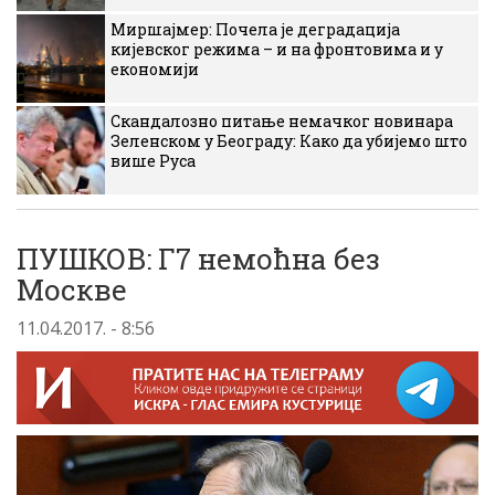
Миршајмер: Почела је деградација
кијевског режима – и на фронтовима и у
економији
Скандалозно питање немачког новинара
Зеленском у Београду: Како да убијемо што
више Руса
ПУШКОВ: Г7 немоћна без
Москве
11.04.2017. - 8:56