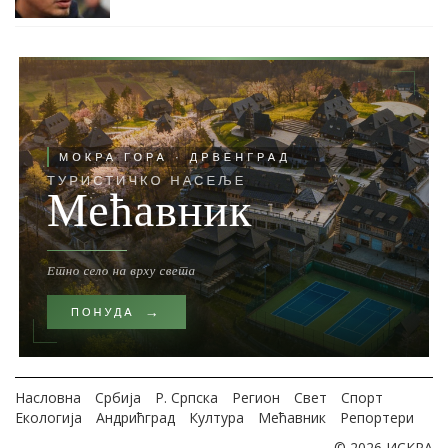
Насловна
Србија
Р. Српска
Регион
Свет
Спорт
Екологија
Андрићград
Култура
Мећавник
Репортери
© 2026 ИСКРА