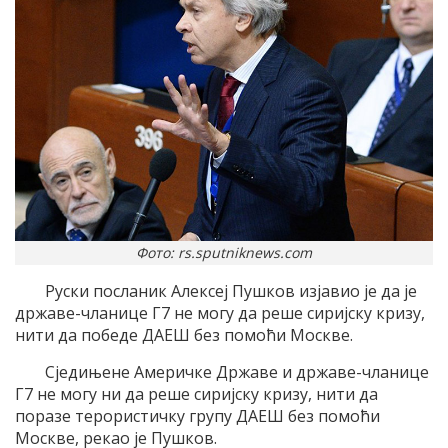
Фото: rs.sputniknews.com
Руски посланик Алексеј Пушков изјавио је да је
државе-чланице Г7 не могу да реше сиријску кризу,
нити да победе ДАЕШ без помоћи Москве.
Сједињене Америчке Државе и државе-чланице
Г7 не могу ни да реше сиријску кризу, нити да
поразе терористичку групу ДАЕШ без помоћи
Москве, рекао је Пушков.