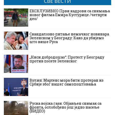
СВЕ ВЕСТИ
ЕКСКЛУЗИВНО Први кадрови са снимања
новог филма Емира Кустурице /четврти
део/
Скандалозно питање немачког новинара
Зеленском у Београду: Како да убијемо
што више Руса
„Ниси добродошао“: Протест у Београду
против посете Зеленског
Вулин: Мартенс мора бити протеран из
Србије због нашег самопоштовања
Руска војска гази: Објављен снимак са
фронта, ослобођено још једно насеље
(ВИДЕО)