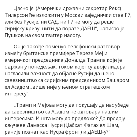
„Јасно је: (Амерички државни секретар Рекс)
Тилерсон ће изложити у Москви заједнички став Г7,
али без Русије, ни САД, ни Г7 не могу да реше
сиријску кризу, нити да поразе ДАЕШ“, написао је
Пушков на свом твитер налогу.
Он је такође поменуо телефонски разговор
између британске премијере Терезе Меј и
америчког председника Доналда Трампа који је
одржан у понедељак, током којег су двоје лидера
нагласили важност да објасне Русији да њено
савезништво са сиријским председником Башаром
ел Асадом „више није у њеном стратешком
интересу“.
„Трамп и Мејова могу да покушају да нас убеде
да савезништво са Асадом не одговара нашим
интересима. И шта могу да предложе? Да предају
кључеве Дамаска Нусри (Џабхат Фатах ел Шам,
раније познат као Нусра фронт) и ДАЕШ-у?“,