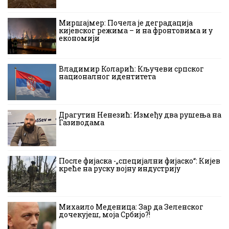
Миршајмер: Почела је деградација
кијевског режима – и на фронтовима и у
економији
Владимир Коларић: Кључеви српског
националног идентитета
Драгутин Ненезић: Између два рушења на
Газиводама
После фијаска -„специјални фијаско“: Кијев
креће на руску војну индустрију
Михаило Меденица: Зар да Зеленског
дочекујеш, моја Србијо?!