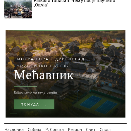
Никола Танасић: Чему нас је научила
„Олуја“
Насловна
Србија
Р. Српска
Регион
Свет
Спорт