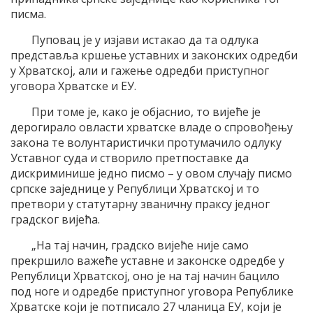
писма.
Пуповац је у изјави истакао да та одлука
представља кршење уставних и законских одредби
у Хрватској, али и гажење одредби приступног
уговора Хрватске и ЕУ.
При томе је, како је објаснио, то вијеће је
дерогирало овласти хрватске владе о спровођењу
закона те волунтаристички протумачило одлуку
Уставног суда и створило претпоставке да
дискриминише једно писмо – у овом случају писмо
српске заједнице у Републици Хрватској и то
претвори у статутарну званичну праксу једног
градског вијећа.
„На тај начин, градско вијеће није само
прекршило важеће уставне и законске одредбе у
Републици Хрватској, оно је на тај начин бацило
под ноге и одредбе приступног уговора Републике
Хрватске који је потписало 27 чланица ЕУ, који је