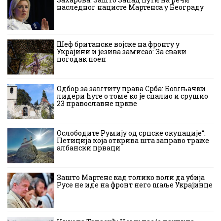
наследног нацисте Мартенса у Београду
Шеф британске војске на фронту у
Украјини и језива замисао: За сваки
погодак поен
Одбор за заштиту права Срба: Бошњачки
лидери ћуте о томе ко је спалио и срушио
23 православне цркве
Ослободите Румију од српске окупације“:
Петиција која открива шта заправо траже
албански прваци
Зашто Мартенс кад толико воли да убија
Русе не иде на фронт него шаље Украјинце