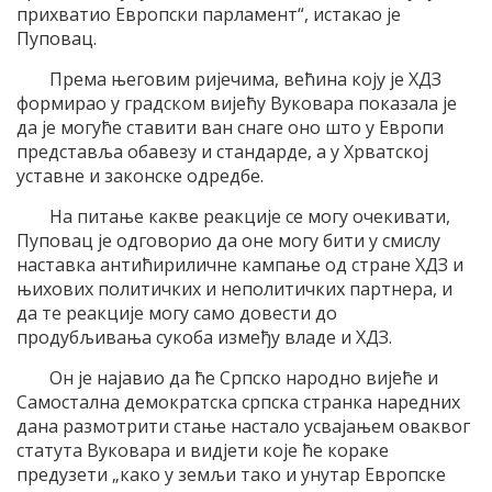
прихватио Европски парламент“, истакао је
Пуповац.
Према његовим ријечима, већина коју је ХДЗ
формирао у градском вијећу Вуковара показала је
да је могуће ставити ван снаге оно што у Европи
представља обавезу и стандарде, а у Хрватској
уставне и законске одредбе.
На питање какве реакције се могу очекивати,
Пуповац је одговорио да оне могу бити у смислу
наставка антићириличне кампање од стране ХДЗ и
њихових политичких и неполитичких партнера, и
да те реакције могу само довести до
продубљивања сукоба између владе и ХДЗ.
Он је најавио да ће Српско народно вијеће и
Самостална демократска српска странка наредних
дана размотрити стање настало усвајањем оваквог
статута Вуковара и видјети које ће кораке
предузети „како у земљи тако и унутар Европске