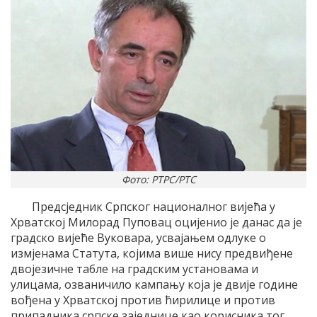
Фото: РТРС/РТС
Предсједник Српског националног вијећа у
Хрватској Милорад Пуповац оцијенио је данас да је
градско вијеће Вуковара, усвајањем одлуке о
измјенама Статута, којима више нису предвиђене
двојезичне табле на градским установама и
улицама, озваничило кампању која је двије године
вођена у Хрватској против ћирилице и против
припадника српске заједнице као корисника тог