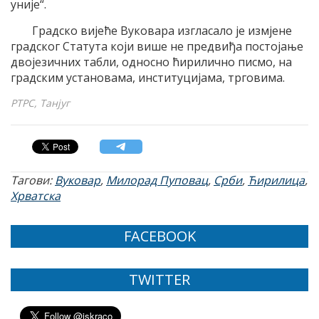
уније“.
Градско вијеће Вуковара изгласало је измјене
градског Статута који више не предвиђа постојање
двојезичних табли, односно ћирилично писмо, на
градским установама, институцијама, трговима.
РТРС, Танјуг
Тагови:
Вуковар
,
Милорад Пуповац
,
Срби
,
Ћирилица
,
Хрватска
FACEBOOK
TWITTER