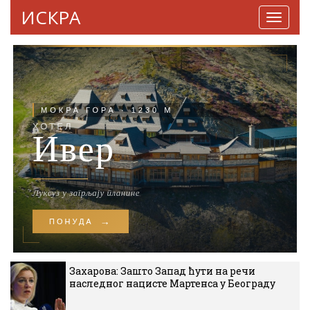
ИСКРА
Навига
Захарова: Зашто Запад ћути на речи
наследног нацисте Мартенса у Београду