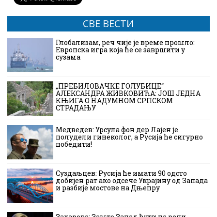
СВЕ ВЕСТИ
Глобализам, реч чије је време прошло:
Европска игра која ће се завршити у
сузама
„ПРЕБИЛОВАЧКЕ ГОЛУБИЦЕ“
АЛЕКСАНДРА ЖИВКОВИЋА: ЈОШ ЈЕДНА
КЊИГА О НАДУМНОМ СРПСКОМ
СТРАДАЊУ
Медведев: Урсула фон дер Лајен је
полудели гинеколог, а Русија ће сигурно
победити!
Суздаљцев: Русија ће имати 90 одсто
добијен рат ако одсече Украјину од Запада
и разбије мостове на Дњепру
Захарова: Зашто Запад ћути на речи