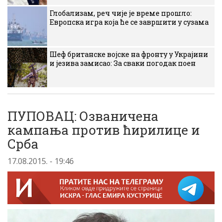
Глобализам, реч чије је време прошло:
Европска игра која ће се завршити у сузама
Шеф британске војске на фронту у Украјини
и језива замисао: За сваки погодак поен
ПУПОВАЦ: Озваничена
кампања против ћирилице и
Срба
17.08.2015. - 19:46