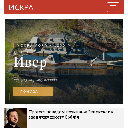
ИСКРА
Навига
Протест поводом позивања Зеленског у
званичну посету Србији