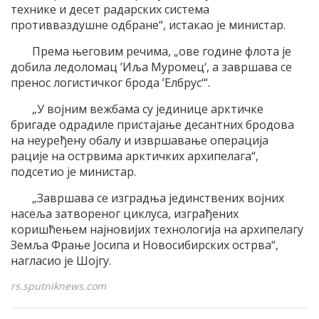
технике и десет радарских система
противваздушне одбране“, истакао је министар.
Према његовим речима, „ове године флота је
добила ледоломац ’Иља Муромец‘, а завршава се
пренос логистичког брода ’Елбрус‘“.
„У војним вежбама су јединице арктичке
бригаде одрадиле пристајање десантних бродова
на неуређену обалу и извршавање операција
рације на острвима арктичких архипелага“,
подсетио је министар.
„Завршава се изградња јединствених војних
насеља затвореног циклуса, изграђених
коришћењем најновијих технологија на архипелагу
Земља Фрање Јосипа и Новосибирских острва“,
нагласио је Шојгу.
rs.sputniknews.com