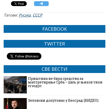
Тагови:
Русија
,
СССР
FACEBOOK
TWITTER
СВЕ ВЕСТИ
Приштина не бира средства за
малтретирање Срба – циљ је њихов тихи
егзодус
Зеленски допутовао у Београд (ВИДЕО)