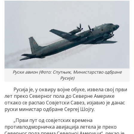
Руски авион (Фото: Спутњик, Министарство одбране
Русије)
Русија је, у оквиру војне обуке, извела свој први
лет преко Северног пола до Северне Америке
откако се распао Совјетски Савез, изјавио је данас
руски министар одбране Сергеј Шојгу.
„Први пут од совјетских времена
противподморничка авијација летела је преко
Северног пола према Северној Америци“, рекао је