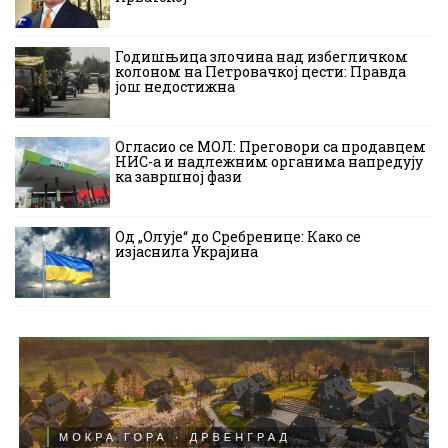
Годишњица злочина над избегличком
колоном на Петровачкој цести: Правда
још недостижна
Огласио се МОЛ: Преговори са продавцем
НИС-а и надлежним органима напредују
ка завршној фази
Од „Олује“ до Сребренице: Како се
изјаснила Украјина