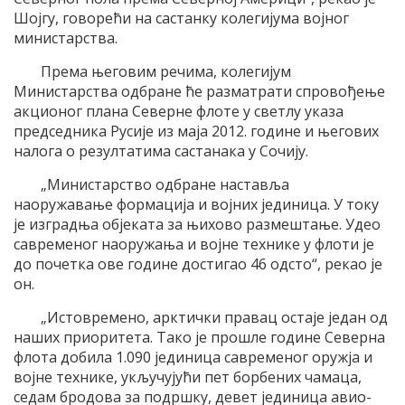
Шојгу, говорећи на састанку колегијума војног
министарства.
Према његовим речима, колегијум
Министарства одбране ће разматрати спровођење
акционог плана Северне флоте у светлу указа
председника Русије из маја 2012. године и његових
налога о резултатима састанака у Сочију.
„Министарство одбране наставља
наоружавање формација и војних јединица. У току
је изградња објеката за њихово размештање. Удео
савременог наоружања и војне технике у флоти је
до почетка ове године достигао 46 одсто“, рекао је
он.
„Истовремено, арктички правац остаје један од
наших приоритета. Тако је прошле године Северна
флота добила 1.090 јединица савременог оружја и
војне технике, укључујући пет борбених чамаца,
седам бродова за подршку, девет јединица авио-