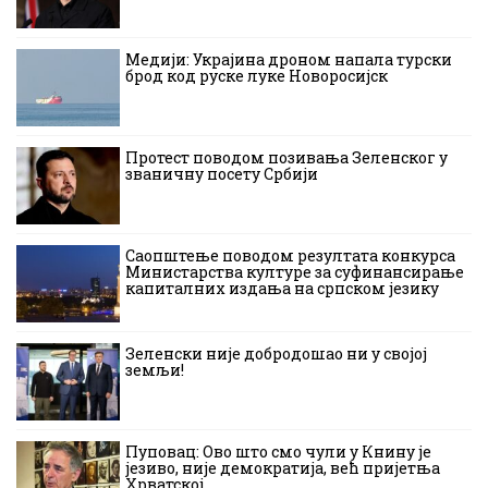
Медији: Украјина дроном напала турски
брод код руске луке Новоросијск
Протест поводом позивања Зеленског у
званичну посету Србији
Саопштење поводом резултата конкурса
Министарства културе за суфинансирање
капиталних издања на српском језику
Зеленски није добродошао ни у својој
земљи!
Пуповац: Ово што смо чули у Книну је
језиво, није демократија, већ пријетња
Хрватској