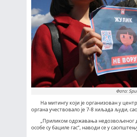
Фото: Sput
На митингу који је организован у цен
органа учествовало је 7-8 хиљада људи, са
„Приликом одржавања недозвољеног до
особе су бациле гас“, наводи се у саопштењу.