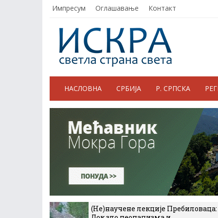
Импресум
Оглашавање
Контакт
НАСЛОВНА
СРБИЈА
Р. СРПСКА
РЕ
(Не)научене лекције Пребиловаца:
Док зло неонацизма и