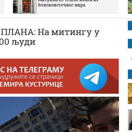
блискоисточног вира
ПЛАНА: На митингу у
000 људи