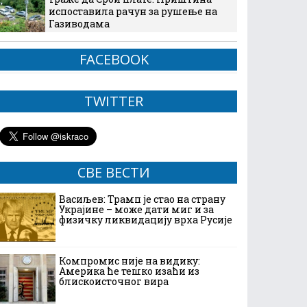
испоставила рачун за рушење на
Газиводама
FACEBOOK
TWITTER
СВЕ ВЕСТИ
Васиљев: Трамп је стао на страну
Украјине – може дати миг и за
физичку ликвидацију врха Русије
Компромис није на видику:
Америка ће тешко изаћи из
блискоисточног вира