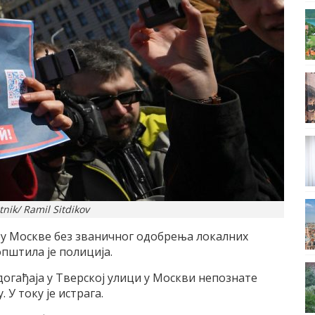
nik/ Ramil Sitdikov
тру Москве без званичног одобрења локалних
општила је полиција.
гађаја у Тверској улици у Москви непознате
 У току је истрага.