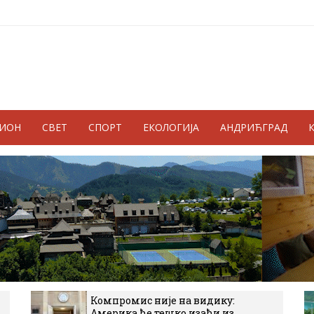
ГИОН
СВЕТ
СПОРТ
ЕКОЛОГИЈА
АНДРИЋГРАД
Компромис није на видику:
Америка ће тешко изаћи из