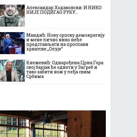
Александар Ходаковски: И НИКО
НИЈЕ ПОДИГАО РУКУ…
Мандић: Нову српску демократију
и мене лично нико неће
представљати на прослави
хрватске „Олује“
Кнежевић: Однарођена Црна Гора
свој барјак ће однети у Загреб и
тако забити нож у леђа свим
Србима