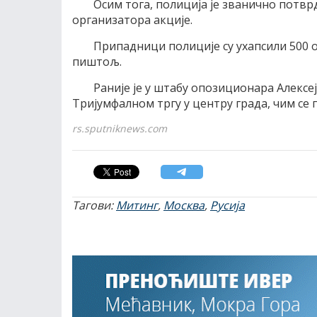
Осим тога, полиција је званично потв
организатора акције.
Припадници полиције су ухапсили 500 ос
пиштољ.
Раније је у штабу опозиционара Алексе
Тријумфалном тргу у центру града, чим се 
rs.sputniknews.com
Тагови:
Митинг
,
Москва
,
Русија