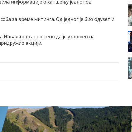
рдила информације о хапшењу једног од
оба за време митинга. Од једног је био одузет и
ја Наваљног саопштено да је ухапшен на
придружио акцији.