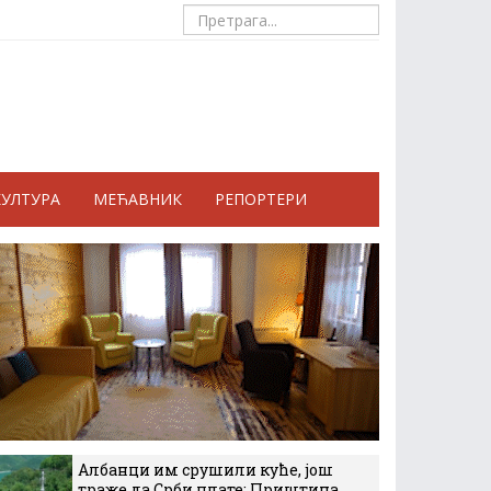
КУЛТУРА
МЕЋАВНИК
РЕПОРТЕРИ
Албанци им срушили куће, још
траже да Срби плате: Приштина