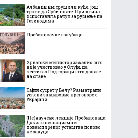
Албанци им срушили куће, још
траже да Срби плате: Приштина
испоставила рачун за рушење на
Газиводама
Пребиловачке голубице
Хрватски министар зажалио што
није учествовао у Олуји, па
честитао Подгорици што долазе
да славе
Тајни сусрет у Бечу? Разматрани
услови за мировне преговоре о
Украјини
(Не)научене лекције Пребиловаца:
Док зло неонацизма и
повампиреног усташтва поново
не закуца