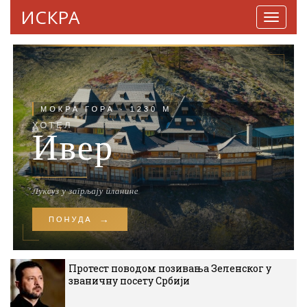
ИСКРА
Навига
Протест поводом позивања Зеленског у
званичну посету Србији