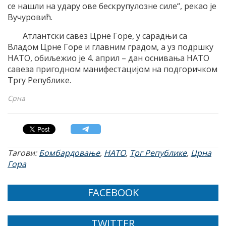
се нашли на удару ове бескрупулозне силе“, рекао је
Вучуровић.
Атлантски савез Црне Горе, у сарадњи са
Владом Црне Горе и главним градом, а уз подршку
НАТО, обиљежио је 4. април – дан оснивања НАТО
савеза пригодном манифестацијом на подгоричком
Тргу Републике.
Срна
Тагови:
Бомбардовање
,
НАТО
,
Трг Републике
,
Црна
Гора
FACEBOOK
TWITTER