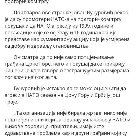
подгоричком тргу.
Портпарол ове странке Јован Вучуровић рекао
је да су промотери НАТО-а на подгоричком тргу
покушали да НАТО агресију из 1999. године и
посљедице које се осјећају и 16 година касније
представе као хуманитарну акцију која је усмјерена
ка добру и здрављу становништва.
Он сматра да то није само потцјењивање
грађана Црне Горе, него и покушај да се прикрију
чињенице које говоре о застрашујућим размјерама
тог злочиначког акта.
Вучуровић је истакао да се може оцијенити да
агресија НАТО савеза на Црну Гору и Србију још
траје.
„Та организација није бирала жртве, нико није
поштеђен и они који заговарају учлањење у НАТО и
њихове породице, пријатељи, имају исте
здравствене проблеме као и други грађани који су