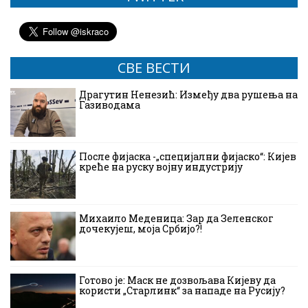
СВЕ ВЕСТИ
Драгутин Ненезић: Између два рушења на
Газиводама
После фијаска -„специјални фијаско“: Кијев
креће на руску војну индустрију
Михаило Меденица: Зар да Зеленског
дочекујеш, моја Србијо?!
Готово је: Маск не дозвољава Кијеву да
користи „Старлинк“ за нападе на Русију?