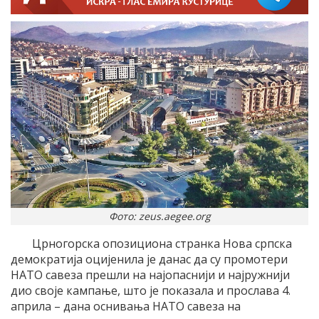
Фото: zeus.aegee.org
Црногорска опозициона странка Нова српска
демократија оцијенила је данас да су промотери
НАТО савеза прешли на најопаснији и најружнији
дио своје кампање, што је показала и прослава 4.
априла – дана оснивања НАТО савеза на