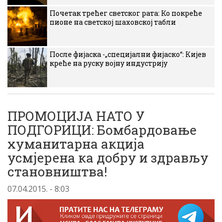
Почетак трећег светског рата: Ко покреће
пионе на светској шаховској табли
После фијаска -„специјални фијаско“: Кијев
креће на руску војну индустрију
ПРОМОЦИЈА НАТО У
ПОДГОРИЦИ: Бомбардовање
хуманитарна акција
усмјерена ка добру и здрављу
становништва!
07.04.2015. - 8:03