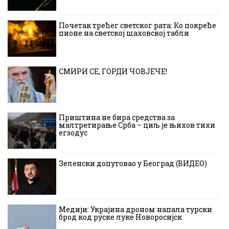
Почетак трећег светског рата: Ко покреће
пионе на светској шаховској табли
СМИРИ СЕ, ГОРДИ ЧОВЈЕЧЕ!
Приштина не бира средства за
малтретирање Срба – циљ је њихов тихи
егзодус
Зеленски допутовао у Београд (ВИДЕО)
Медији: Украјина дроном напала турски
брод код руске луке Новоросијск