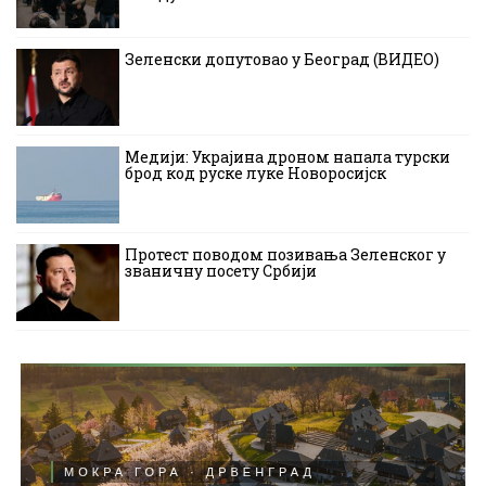
Зеленски допутовао у Београд (ВИДЕО)
Медији: Украјина дроном напала турски
брод код руске луке Новоросијск
Протест поводом позивања Зеленског у
званичну посету Србији