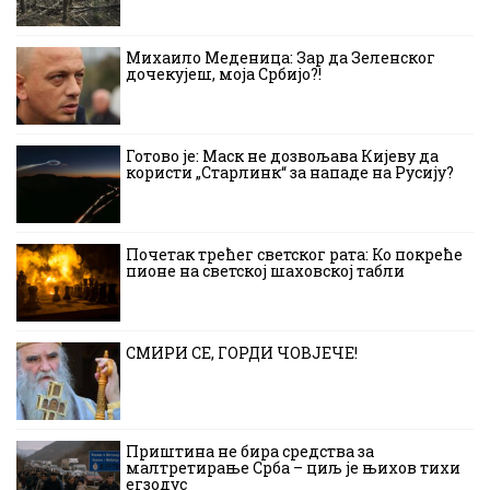
Михаило Меденица: Зар да Зеленског
дочекујеш, моја Србијо?!
Готово је: Маск не дозвољава Кијеву да
користи „Старлинк“ за нападе на Русију?
Почетак трећег светског рата: Ко покреће
пионе на светској шаховској табли
СМИРИ СЕ, ГОРДИ ЧОВЈЕЧЕ!
Приштина не бира средства за
малтретирање Срба – циљ је њихов тихи
егзодус