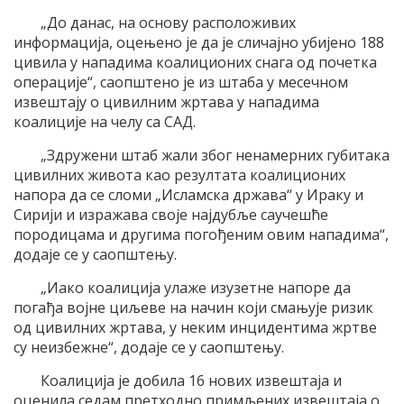
„До данас, на основу расположивих
информација, оцењено је да је сличајно убијено 188
цивила у нападима коалиционих снага од почетка
операције“, саопштено је из штаба у месечном
извештају о цивилним жртава у нападима
коалиције на челу са САД.
„Здружени штаб жали због ненамерних губитака
цивилних живота као резултата коалиционих
напора да се сломи „Исламска држава“ у Ираку и
Сирији и изражава своје најдубље саучешће
породицама и другима погођеним овим нападима“,
додаје се у саопштењу.
„Иако коалиција улаже изузетне напоре да
погађа војне циљеве на начин који смањује ризик
од цивилних жртава, у неким инцидентима жртве
су неизбежне“, додаје се у саопштењу.
Коалиција је добила 16 нових извештаја и
оценила седам претходно примљених извештаја о