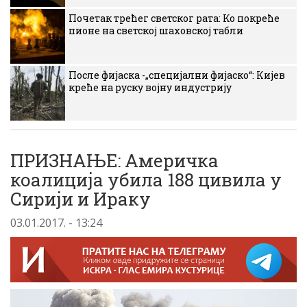
Почетак трећег светског рата: Ко покреће
пионе на светској шаховској табли
После фијаска -„специјални фијаско“: Кијев
креће на руску војну индустрију
ПРИЗНАЊЕ: Америчка
коалиција убила 188 цивила у
Сирији и Ираку
03.01.2017. - 13:24