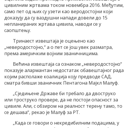
цивилним жртвама током новембра 2016. Међутим,
само пет од њих су узети као веродостојни који
доказују да су ваздушни напади довели до 15
непланираних жртава цивила, наводи се у
саопштењу.
Тринаест извештаја је оцењено као
„неверодостојно,“ а о пет се још увек разматра,
према америчким војним званичницима.
Већина извештаја са ознаком „неверодостојно“
показује алармантан недостатак обавештајног рада
којим располаже коалиција коју предводе САД,
сматра бивши званичник Пентагона Мајкл Малуф.
„Сједињене Државе би требало да двоструко
или троструко провере, да не постоји опасност за
цивиле. Али, с обзиром на реалност терену тамо, то
се дешава“, рекао је Малуф за РТ.
„Када се говори о некредибилним подацима, у