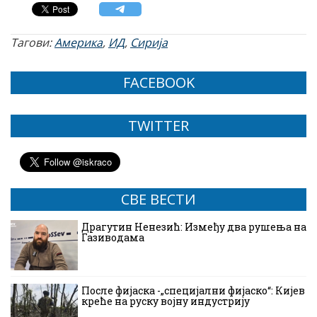
Тагови:
Америка
,
ИД
,
Сирија
FACEBOOK
TWITTER
СВЕ ВЕСТИ
Драгутин Ненезић: Између два рушења на
Газиводама
После фијаска -„специјални фијаско“: Кијев
креће на руску војну индустрију