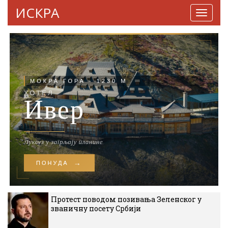
ИСКРА
Навига
Протест поводом позивања Зеленског у
званичну посету Србији