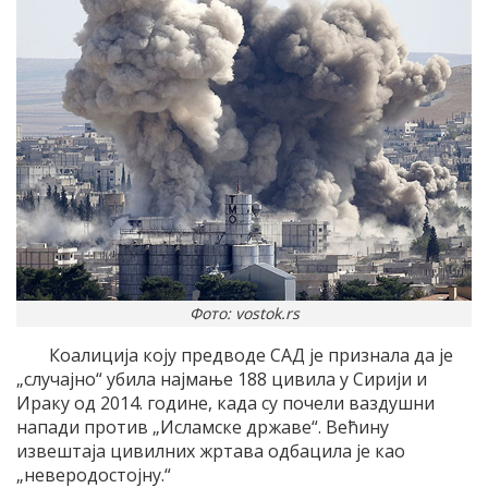
Фото: vostok.rs
Коалиција коју предводе САД је признала да је
„случајно“ убила најмање 188 цивила у Сирији и
Ираку од 2014. године, када су почели ваздушни
напади против „Исламске државе“. Већину
извештаја цивилних жртава одбацила је као
„неверодостојну.“