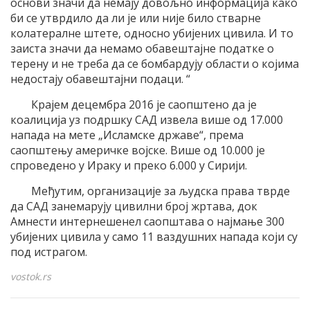
основи значи да немају довољно информација како
би се утврдило да ли је или није било стварне
колатералне штете, односно убијених цивила. И то
заиста значи да немамо обавештајне податке о
терену и не треба да се бомбардују области о којима
недостају обавештајни подаци. “
Крајем децембра 2016 је саопштено да је
коалиција уз подршку САД извела више од 17.000
напада на мете „Исламске државе“, према
саопштењу америчке војске. Више од 10.000 је
спроведено у Ираку и преко 6.000 у Сирији.
Међутим, организације за људска права тврде
да САД занемарују цивилни број жртава, док
Амнести интернешенел саопштава о најмање 300
убијених цивила у само 11 ваздушних напада који су
под истрагом.
vostok.rs