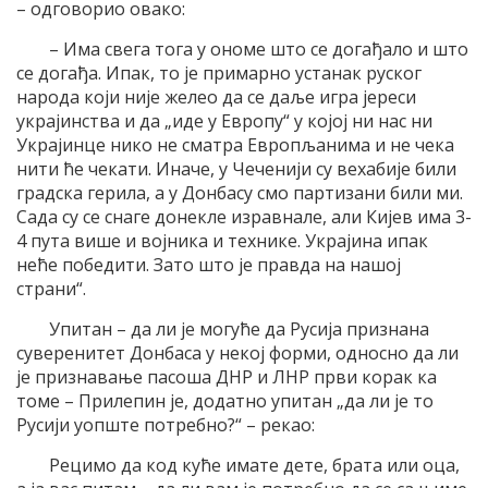
– одговорио овако:
– Има свега тога у ономе што се догађало и што
се догађа. Ипак, то је примарно устанак руског
народа који није желео да се даље игра јереси
украјинства и да „иде у Европу“ у којој ни нас ни
Украјинце нико не сматра Европљанима и не чека
нити ће чекати. Иначе, у Чеченији су вехабије били
градска герила, а у Донбасу смо партизани били ми.
Сада су се снаге донекле изравнале, али Кијев има 3-
4 пута више и војника и технике. Украјина ипак
неће победити. Зато што је правда на нашој
страни“.
Упитан – да ли је могуће да Русија признана
суверенитет Донбаса у некој форми, односно да ли
је признавање пасоша ДНР и ЛНР први корак ка
томе – Прилепин је, додатно упитан „да ли је то
Русији уопште потребно?“ – рекао:
Рецимо да код куће имате дете, брата или оца,