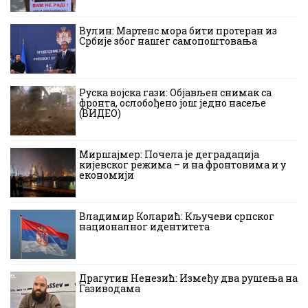
Вулин: Мартенс мора бити протеран из
Србије због нашег самопоштовања
Руска војска гази: Објављен снимак са
фронта, ослобођено још једно насеље
(ВИДЕО)
Миршајмер: Почела је деградација
кијевског режима – и на фронтовима и у
економији
Владимир Коларић: Кључеви српског
националног идентитета
Драгутин Ненезић: Између два рушења на
Газиводама