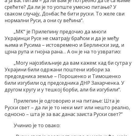
а ја вас питам – да ли вам је потребно да се са њиме
срећете? Да ли је то уопште умесно питање? У
сваком случају, Донбас ће бити руски. То желе сви
нормални Руси, а они су већина“.
„МК“ је Прилепину предочио да многи
Украјинци Русе не сматрају браћом и да је међу
њима и Русима – истовремено и Берлински зид, и
црна рупа и гнојна рана… А он је на то узвратио:
„Могу најозбиљније да вам кажем: кад би сутра у
Украјини били одржани поштени избори за
председника земље – Порошенко и Тимошенко
били изгубили од председника ДНР Захарченка. У
другом кругу и у тешкој борби, али би изгубили“.
Прилепин је одговорио и на питање: Шта је
Руски свет – да ли је то неки мит или нешто реално,
односно – шта је за вас данас заиста Руски свет?“
Учинио је то овако: