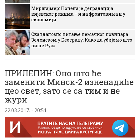
Миршајмер: Почела је деградација
кијевског режима – и на фронтовима и у
економији
Скандалозно питање немачког новинара
Зеленском у Београду: Како да убијемо што
више Руса
ПРИЛЕПИН: Оно што ће
заменити Минск-2 изненадиће
цео свет, зато се са тим и не
жури
22.03.2017. - 20:51