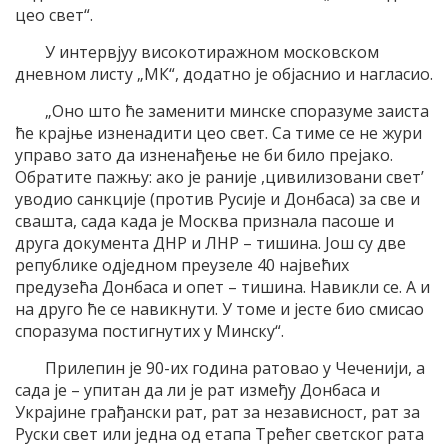
цео свет“.
У интервјуу високотиражном московском
дневном листу „МК“, додатно је објаснио и нагласио.
„Оно што ће заменити минске споразуме заиста
ће крајње изненадити цео свет. Са тиме се не жури
управо зато да изненађење не би било прејако.
Обратите пажњу: ако је раније ,цивилизовани свет’
уводио санкције (против Русије и Донбаса) за све и
свашта, сада када је Москва признала пасоше и
друга документа ДНР и ЛНР – тишина. Још су две
републике одједном преузеле 40 највећих
предузећа Донбаса и опет – тишина. Навикли се. А и
на друго ће се навикнути. У томе и јесте био смисао
споразума постигнутих у Минску“.
Прилепин је 90-их година ратовао у Чеченији, а
сада је – упитан да ли је рат између Донбаса и
Украјине грађански рат, рат за независност, рат за
Руски свет или једна од етапа Трећег светског рата