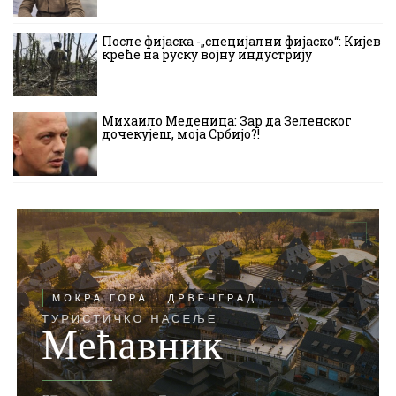
После фијаска -„специјални фијаско“: Кијев
креће на руску војну индустрију
Михаило Меденица: Зар да Зеленског
дочекујеш, моја Србијо?!