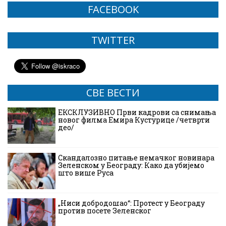
FACEBOOK
TWITTER
СВЕ ВЕСТИ
ЕКСКЛУЗИВНО Први кадрови са снимања
новог филма Емира Кустурице /четврти
део/
Скандалозно питање немачког новинара
Зеленском у Београду: Како да убијемо
што више Руса
„Ниси добродошао“: Протест у Београду
против посете Зеленског