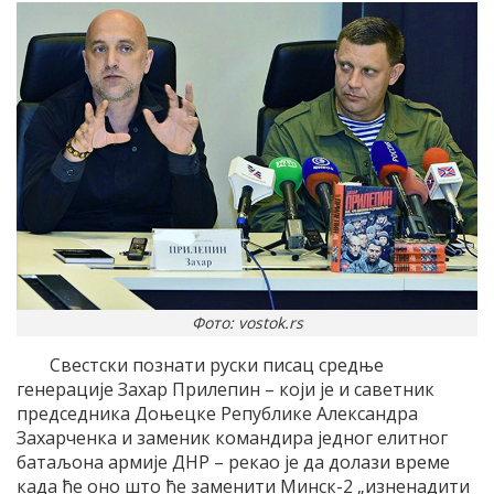
Фото: vostok.rs
Свестски познати руски писац средње
генерације Захар Прилепин – који је и саветник
председника Доњецке Републике Александра
Захарченка и заменик командира једног елитног
батаљона армије ДНР – рекао је да долази време
када ће оно што ће заменити Минск-2 „изненадити