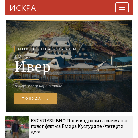
ИСКРА
Навига
ЕКСКЛУЗИВНО Први кадрови са снимања
новог филма Емира Кустурице /четврти
део/