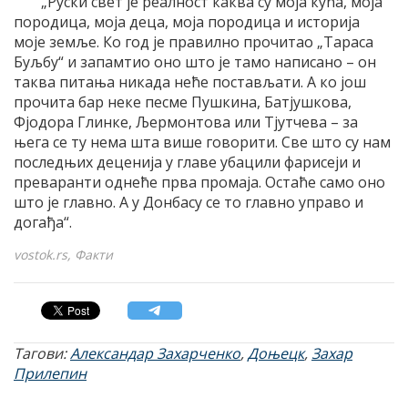
„Руски свет је реалност каква су моја кућа, моја
породица, моја деца, моја породица и историја
моје земље. Ко год је правилно прочитао „Тараса
Буљбу“ и запамтио оно што је тамо написано – он
таква питања никада неће постављати. А ко још
прочита бар неке песме Пушкина, Батјушкова,
Фјодора Глинке, Љермонтова или Тјутчева – за
њега се ту нема шта више говорити. Све што су нам
последњих деценија у главе убацили фарисеји и
преваранти однеће прва промаја. Остаће само оно
што је главно. А у Донбасу се то главно управо и
догађа“.
vostok.rs, Факти
Тагови:
Александар Захарченко
,
Доњецк
,
Захар
Прилепин