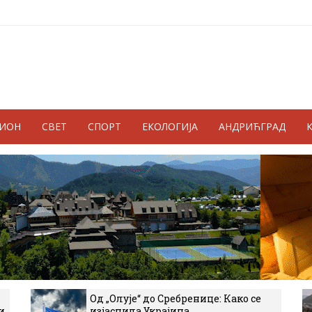
ГИОН
СВЕТ
СПОРТ
ЕКОЛОГИЈА
АНДРИЋГРАД
Од „Олује“ до Сребренице: Како се
и
изјаснила Украјина