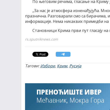
По његовим речима, гласање на Криму 
„За нас је атмосфера изненађујућа. Мно
празнична. Разговарали смо са бирачима, и
информације. Нема никаквих примедби на г
Становници Крима први пут гласају на 
rs.sputniknews.com
Тагови:
Избори
,
Крим
,
Русија