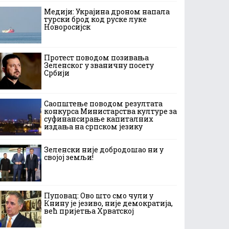
Медији: Украјина дроном напала
турски брод код руске луке
Новоросијск
Протест поводом позивања
Зеленског у званичну посету
Србији
Саопштење поводом резултата
конкурса Министарства културе за
суфинансирање капиталних
издања на српском језику
Зеленски није добродошао ни у
својој земљи!
Пуповац: Ово што смо чули у
Книну је језиво, није демократија,
већ пријетња Хрватској