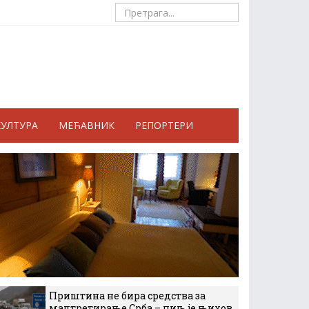
КУЛТУРА
МЕЋАВНИК
РЕПОРТЕРИ
Приштина не бира средства за
малтретирање Срба – циљ је њихов