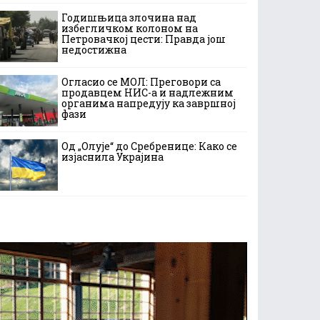
Годишњица злочина над
избегличком колоном на
Петровачкој цести: Правда још
недостижна
Огласио се МОЛ: Преговори са
продавцем НИС-а и надлежним
органима напредују ка завршној
фази
Од „Олује“ до Сребренице: Како се
изјаснила Украјина