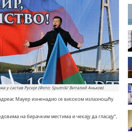
 у састав Русије (Фото: Sputnik/ Виталий Аньков)
дреас Мауер изненадио се високом излазношћу
довима на бирачким местима и чекају да гласају“,