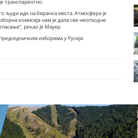
је транспарентно.
го људи иде на бирачка места. Атмосфера је
зборна комисија нам је дала све неопходне
ласање“, рекао је Мауер.
председничким изборима у Русији.