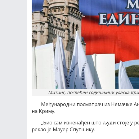
Митинг, посвећен годишњици уласка Крима
Међународни посматрач из Немачке Ан
на Криму.
„Био сам изненађен што људи стоје у ре
рекао је Мауер Спутњику.