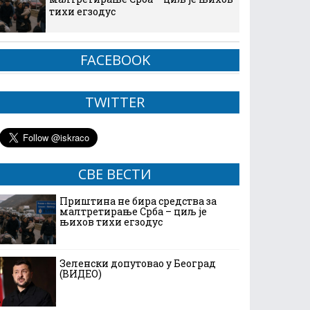
тихи егзодус
FACEBOOK
TWITTER
СВЕ ВЕСТИ
Приштина не бира средства за
малтретирање Срба – циљ је
њихов тихи егзодус
Зеленски допутовао у Београд
(ВИДЕО)