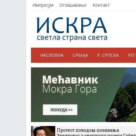
Импресум
Оглашавање
Контакт
НАСЛОВНА
СРБИЈА
Р. СРПСКА
РЕ
Протест поводом позивања
Зеленског у званичну посету Србиј