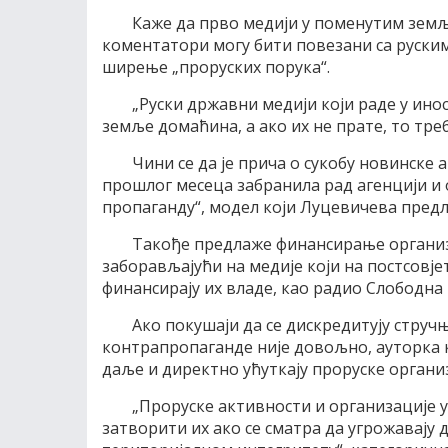
Каже да прво медији у поменутим земљ
коментатори могу бити повезани са руски
ширење „проруских порука“.
„Руски државни медији који раде у ино
земље домаћина, а ако их не прате, то тре
Чини се да је прича о сукобу новинске а
прошлог месеца забранила рад агенцији и 
пропаганду“, модел који Луцевичева предл
Такође предлаже финансирање организа
заборављајући на медије који на постсовје
финансирају их владе, као радио Слободна
Ако покушаји да се дискредитују струч
контрапропаганде није довољно, ауторка к
даље и директно ућуткају проруске организ
„Проруске активности и организације
затворити их ако се сматра да угрожавају