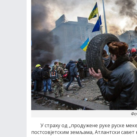
Фот
У страху од „продужене руке руске меке
постсовјетским земљама, Атлантски савет 