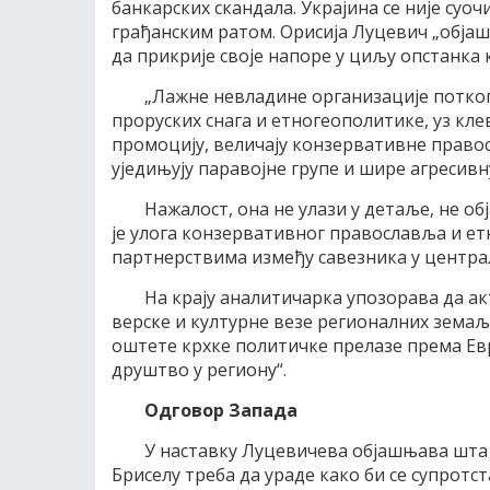
банкарских скандала. Украјина се није суоч
грађанским ратом. Орисија Луцевич „објаш
да прикрије своје напоре у циљу опстанка 
„Лажне невладине организације поткоп
проруских снага и етногеополитике, уз к
промоцију, величају конзервативне правосл
уједињују паравојне групе и шире агресив
Нажалост, она не улази у детаље, не об
је улога конзервативног православља и ет
партнерствима између савезника у централн
На крају аналитичарка упозорава да ак
верске и културне везе регионалних земаља
оштете крхке политичке прелазе према Ев
друштво у региону“.
Одговор Запада
У наставку Луцевичева објашњава шта 
Бриселу треба да ураде како би се супротст