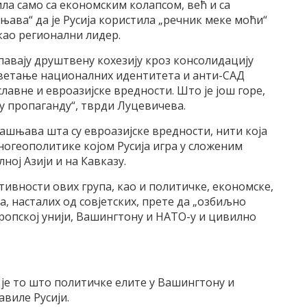
ила само са економским колапсом, већ и са
њава“ да је Русија користила „речник меке моћи“
као регионални лидер.
авају друштвену кохезију кроз консолидацију
леветање националних идентитета и анти-САД
авне и евроазијске вредности. Што је још горе,
ну пропаганду“, тврди Луцевичева.
јашњава шта су евроазијске вредности, нити која
ногеополитике којом Русија игра у сложеним
ој Азији и на Кавказу.
тивности ових група, као и политичке, економске,
, насталих од совјетских, прете да „озбиљно
ропској унији, Вашингтону и НАТО-у и цивилно
је то што политичке елите у Вашингтону и
авиле Русији.