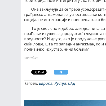
територијалном интегритету“, категорична
Она закључује да се треба усредсредит
грађанско ангажовање, успостављање конт
социјалне интеграције и поверења како би
То је све лепо и добро, али два питања
праћење и гушење „проруских“ гледишта по
вредности? И друго, ако је продужење рус
себи лоше, шта то западни ангажман, који н
политичко искуство, чини бољим?
vostok.rs
Тагови:
Европа
,
Русија
,
САД