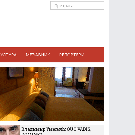
КУЛТУРА
МЕЋАВНИК
РЕПОРТЕРИ
Владимир Умељић: QUO VADIS,
DOMINE?