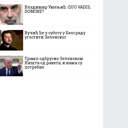
Владимир Умељић: QUO VADIS,
DOMINE?
Вучић ће у суботу у Београду
угостити Зеленског
Трамп одбрусио Зеленском:
Ништа од ракета, и нама су
потребне