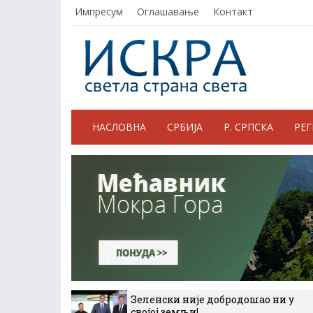
Импресум
Оглашавање
Контакт
НАСЛОВНА
СРБИЈА
Р. СРПСКА
РЕ
Зеленски није добродошао ни у
својој земљи!