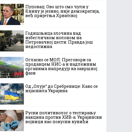
Пуповац: Ово што смо чули у
Книну је језиво, није демократија,
већ пријетња Хрватској
Годишњица злочина над
избегличком колоном на
Петровачкој цести: Правда још
недостижна
Огласио се МОЛ: Преговори са
продавцем НИС-а и надлежним
органима напредују ка завршној
фази
Од „Олује“ до Сребренице: Како се
изјаснила Украјина
Руски политиколог о тестирању
вакцина против ХИВ-а: Украјински
војници као покусни кунићи