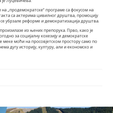
 је Луцевичева.
и на „продемократске“ програме са фокусом на
акта са актерима цивилног друштва, промоцију
 се убрзале реформе и демократизација друштва.
 произилазе из њених препорука. Прво, како је
годно за социјалну кохезију и демократске
ке меке моћи на просовјетском простору само по
ема дугу историју, културу, али и економско и