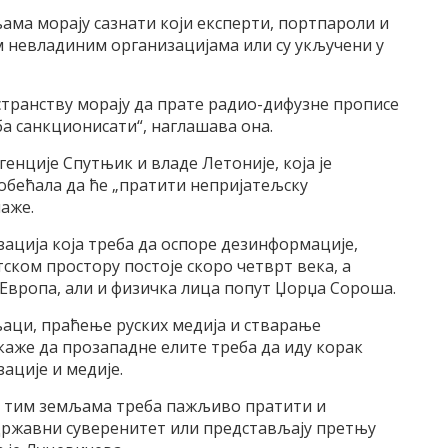
ама морају сазнати који експерти, портпароли и
м невладиним организацијама или су укључени у
странству морају да прате радио-дифузне прописе
ба санкционисати“, наглашава она.
генције Спутњик и владе Летоније, којa је
обећала да ће „пратити непријатељску
аже.
ција која треба да оспоре дезинформације,
тском простору постоје скоро четврт века, а
 Европа, али и физичка лица попут Џорџа Сороша.
њаци, праћење руских медија и стварање
аже да прозападне елите треба да иду корак
ације и медије.
 у тим земљама треба пажљиво пратити и
 државни суверенитет или представљају претњу