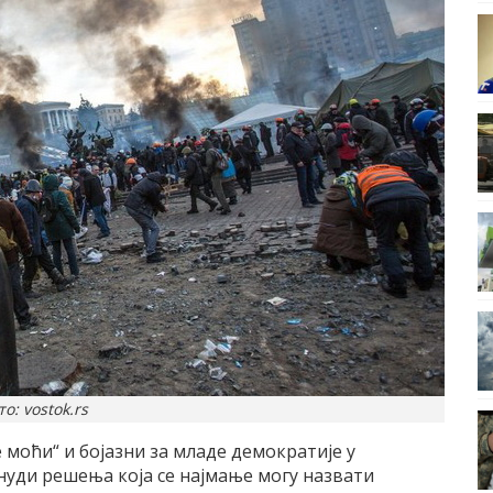
о: vostok.rs
 моћи“ и бојазни за младе демократије у
нуди решења која се најмање могу назвати