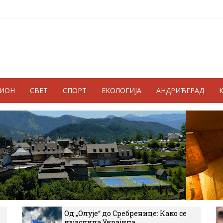
ГИОН
СВЕТ
СПОРТ
ЕКОЛОГИЈА
АНДРИЋГРАД
Од „Олује“ до Сребренице: Како се
изјаснила Украјина