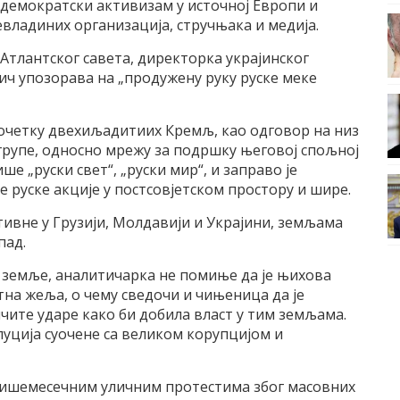
демократски активизам у источној Европи и
владиних организација, стручњака и медија.
 Атлантског савета, директорка украјинског
ич упозорава на „продужену руку руске меке
очетку двехиљадитиих Кремљ, као одговор на низ
групе, односно мрежу за подршку његовој спољној
 „руски свет“, „руски мир“, и заправо је
 руске акције у постсовјетском простору и шире.
активне у Грузији, Молдавији и Украјини, земљама
пад.
и земље, аналитичарка не помиње да је њихова
тна жеља, о чему сведочи и чињеница да је
ите ударе како би добила власт у тим земљама.
олуција суочене са великом корупцијом и
а вишемесечним уличним протестима због масовних