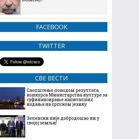
FACEBOOK
TWITTER
СВЕ ВЕСТИ
Саопштење поводом резултата
конкурса Министарства културе за
суфинансирање капиталних
издања на српском језику
Зеленски није добродошао ни у
својој земљи!