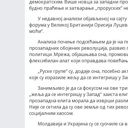
демократским. Више новца за западни про
будно праћење и затварање „проруских“ не
У недавној анализи објављеној на сајту
форума у Великој Британији Орисија Луцев
моћи“.
Анализа почиње подсећањем да је на п
прозападних обојених револуција, развио 
политици. Мрежа, објашњава она, промовише
флексибилан алат који оправдава повећање
„Руске групе“ су, додаје она, посебно 
које су изразиле жељу да се интегришу у За
Занимљиво је да са фокусом на ове тр
„жеља да се интегришу у Запад“ заиста ели
прозападна елита морала да изврши различ
Није се сетила да су ове земље од тих рев
социјалним хаосом.
Молдавија и Украјина су се суочиле с