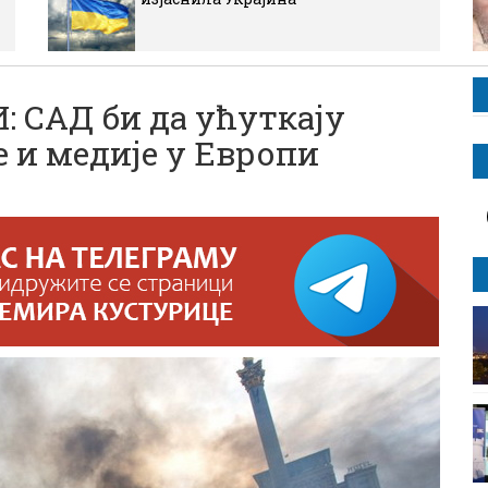
 САД би да ућуткају
 и медије у Европи