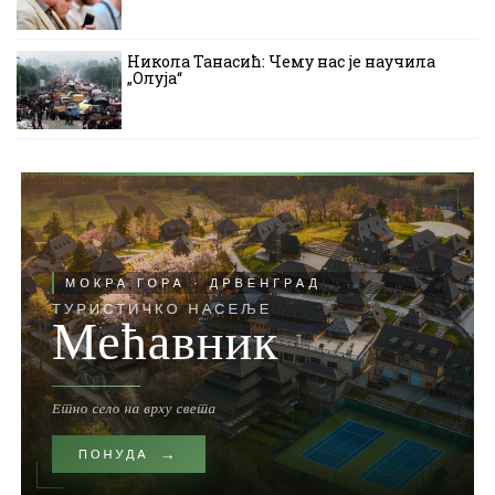
Никола Танасић: Чему нас је научила
„Олуја“