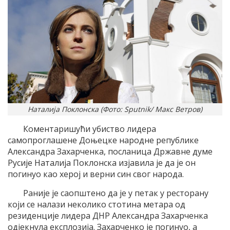
Наталија Поклонска (Фото: Sputnik/ Макс Ветров)
Коментаришући убиство лидера
самопроглашене Доњецке народне републике
Александра Захарченка, посланица Државне думе
Русије Наталија Поклонска изјавила је да је он
погинуо као херој и верни син свог народа.
Раније је саопштено да је у петак у ресторану
који се налази неколико стотина метара од
резиденције лидера ДНР Александра Захарченка
одјекнула експлозија. Захарченко је погинуо, а