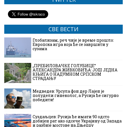
СВЕ ВЕСТИ
Глобализам, реч чије је време прошло:
Европска игра која ће се завршити у
сузама
„ПРЕБИЛОВАЧКЕ ГОЛУБИЦЕ“
АЛЕКСАНДРА ЖИВКОВИЋА: ЈОШ ЈЕДНА
КЊИГА О НАДУМНОМ СРПСКОМ
СТРАДАЊУ
Медведев: Урсула фон дер Лајен је
полудели гинеколог, а Русија ће сигурно
победити!
Суздаљцев: Русија ће имати 90 одсто
добијен рат ако одсече Украјину од Запада
и разбије мостове на Дњепру