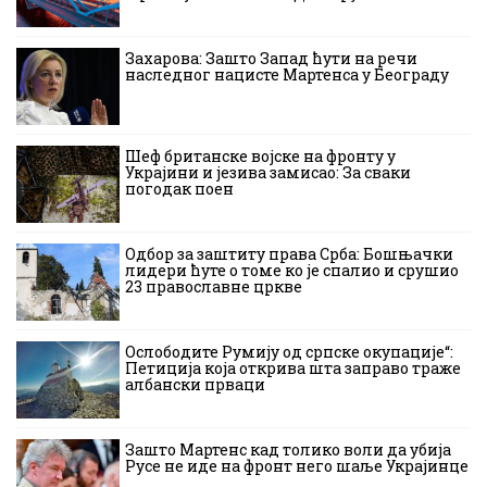
Захарова: Зашто Запад ћути на речи
наследног нацисте Мартенса у Београду
Шеф британске војске на фронту у
Украјини и језива замисао: За сваки
погодак поен
Одбор за заштиту права Срба: Бошњачки
лидери ћуте о томе ко је спалио и срушио
23 православне цркве
Ослободите Румију од српске окупације“:
Петиција која открива шта заправо траже
албански прваци
Зашто Мартенс кад толико воли да убија
Русе не иде на фронт него шаље Украјинце