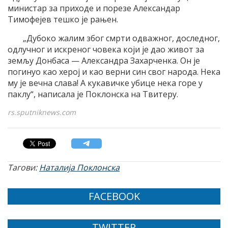
министар за приходе и порезе Александар
Тимофејев тешко је рањен.
„Дубоко жалим због смрти одважног, доследног,
одлучног и искреног човека који је дао живот за
земљу Донбаса — Александра Захарченка. Он је
погинуо као херој и као верни син свог народа. Нека
му је вечна слава! А кукавичке убице нека горе у
паклу“, написала је Поклонска на Твитеру.
rs.sputniknews.com
Тагови:
Наталија Поклонска
FACEBOOK
TWITTER