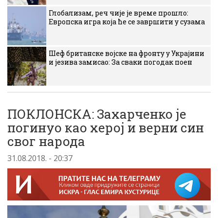
Глобализам, реч чије је време прошло:
Европска игра која ће се завршити у сузама
Шеф британске војске на фронту у Украјини
и језива замисао: За сваки погодак поен
ПОКЛОНСКА: Захарченко је
погинуо као херој и верни син
свог народа
31.08.2018. - 20:37