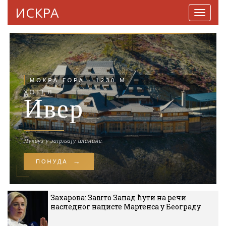
ИСКРА
Навига
Захарова: Зашто Запад ћути на речи
наследног нацисте Мартенса у Београду