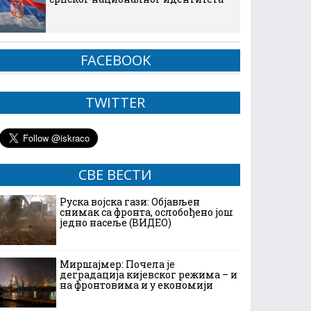
FACEBOOK
TWITTER
СВЕ ВЕСТИ
Руска војска гази: Објављен
снимак са фронта, ослобођено још
једно насеље (ВИДЕО)
Миршајмер: Почела је
деградација кијевског режима – и
на фронтовима и у економији