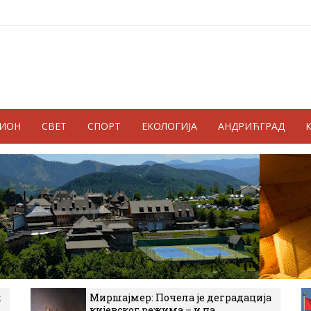
ГИОН
СВЕТ
СПОРТ
ЕКОЛОГИЈА
АНДРИЋГРАД
к
Миршајмер: Почела је деградација
кијевског режима – и на