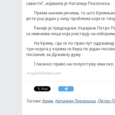
савести“, изјавила је Наталија Поклонска.
Према њеним речима, то што Кримљане 
јесте још један у низу проблема који се тич
Раније је председник Украјине Петро 
са именима лица која учествују на изборим
На Криму, где се по први пут одржавају
три округа у којима се бира по један посла
посланик за Државну думу.
Гласачко право на полуострву има око 
rs.sputniknews.com
Тагови:
Крим
,
Наталија Поклонска
,
Петро 