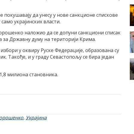
покушавају да унесу у нове санкционе спискове
у само украјинских власти.
Порошенко наложио да се допуни санкциони списак
а за Државну думу на територији Крима.
 избори у оквиру Руске Федерације, образована су
ник. Такође, и у граду Севастопољу се бира један
1,8 милиона становника.
Порошенко
,
Украјина