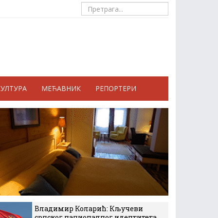
КУЛТУРА
МЕЋАВНИК
РЕПОРТЕРИ
Владимир Коларић: Кључеви
српског националног идентитета