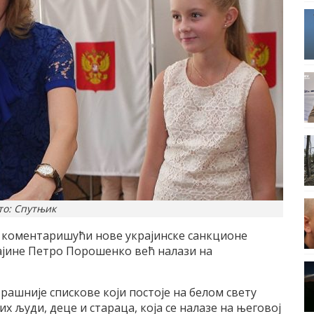
то: Спутњик
 коментаришући нове украјинске санкционе
рајине Петро Порошенко већ налази на
трашније спискове који постоје на белом свету
 људи, деце и стараца, која се налазе на његовој