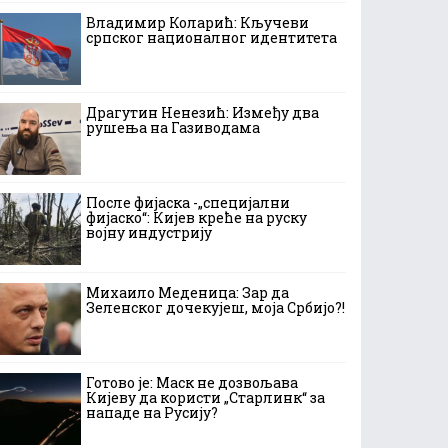
Владимир Коларић: Кључеви
српског националног идентитета
Драгутин Ненезић: Између два
рушења на Газиводама
После фијаска -„специјални
фијаско“: Кијев креће на руску
војну индустрију
Михаило Меденица: Зар да
Зеленског дочекујеш, моја Србијо?!
Готово је: Маск не дозвољава
Кијеву да користи „Старлинк“ за
нападе на Русију?