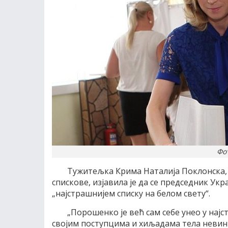
Фо
Тужитељка Крима Наталија Поклонска,
спискове, изјавила је да се председник Ук
„најстрашнијем списку на белом свету“.
„Порошенко је већ сам себе унео у најс
својим поступцима и хиљадама тела невиних