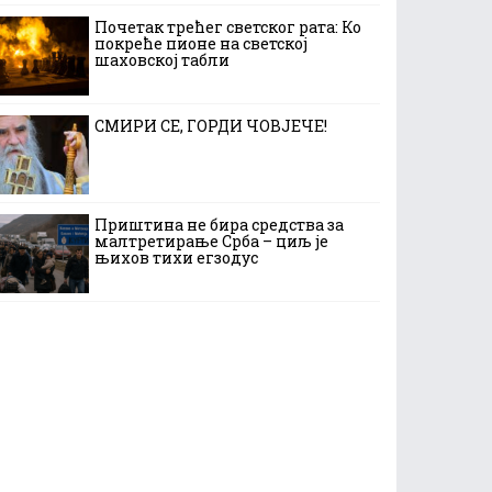
Почетак трећег светског рата: Ко
покреће пионе на светској
шаховској табли
СМИРИ СЕ, ГОРДИ ЧОВЈЕЧЕ!
Приштина не бира средства за
малтретирање Срба – циљ је
њихов тихи егзодус