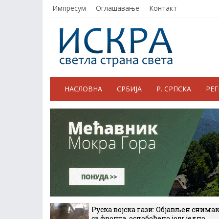
Импресум
Оглашавање
Контакт
НАСЛОВНА
СРБИЈА
Р. СРПСКА
РЕ
Руска војска гази: Објављен снима
са фронта, ослобођено још једно