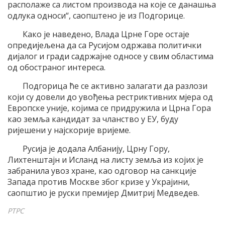
располаже са листом производа на које се данашња
одлука односи“, саопштено је из Подгорице.
Како је наведено, Влада Црне Горе остаје
опредијељена да са Русијом одржава политички
дијалог и гради садржајне односе у свим областима
од обостраног интереса.
Подгорица ће се активно залагати да разлози
који су довели до увођења рестриктивних мјера од
Европске уније, којима се придружила и Црна Гора
као земља кандидат за чланство у ЕУ, буду
ријешени у најскорије вријеме.
Русија је додала Албанију, Црну Гору,
Лихтенштајн и Исланд на листу земља из којих је
забранила увоз хране, као одговор на санкције
Запада против Москве због кризе у Украјини,
саопштио је руски премијер Дмитриј Медведев.
РТРС