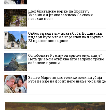
Шеф британске војске на фронту у
Украјини и језива замисао: За сваки
погодак поен
Одбор за заштиту права Срба: Бошњачки
лидери ћуте о томе ко је спалио и срушио
23 православне цркве
Ослободите Румију од српске окупације“:
Петиција која открива шта заправо траже
албански прваци
Зашто Мартенс кад толико воли да убија
Русе не иде на фронт него шаље Украјинце