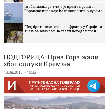
Глобализам, реч чије је време прошло:
Европска игра која ће се завршити у сузама
Шеф британске војске на фронту у Украјини
и језива замисао: За сваки погодак поен
ПОДГОРИЦА: Црна Гора жали
због одлуке Кремља
13.08.2015. - 19:32