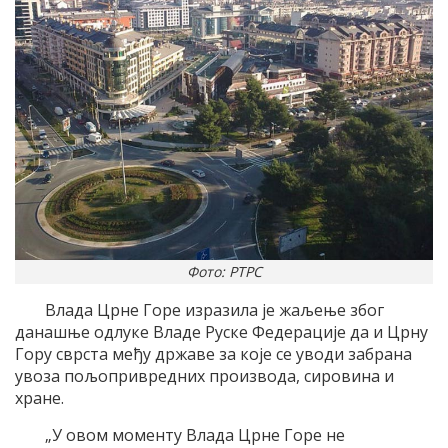
Фото: РТРС
Влада Црне Горе изразила је жаљење због
данашње одлуке Владе Руске Федерације да и Црну
Гору сврста међу државе за које се уводи забрана
увоза пољопривредних производа, сировина и
хране.
„У овом моменту Влада Црне Горе не