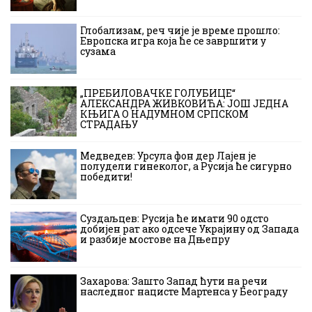
Глобализам, реч чије је време прошло:
Европска игра која ће се завршити у
сузама
„ПРЕБИЛОВАЧКЕ ГОЛУБИЦЕ“
АЛЕКСАНДРА ЖИВКОВИЋА: ЈОШ ЈЕДНА
КЊИГА О НАДУМНОМ СРПСКОМ
СТРАДАЊУ
Медведев: Урсула фон дер Лајен је
полудели гинеколог, а Русија ће сигурно
победити!
Суздаљцев: Русија ће имати 90 одсто
добијен рат ако одсече Украјину од Запада
и разбије мостове на Дњепру
Захарова: Зашто Запад ћути на речи
наследног нацисте Мартенса у Београду