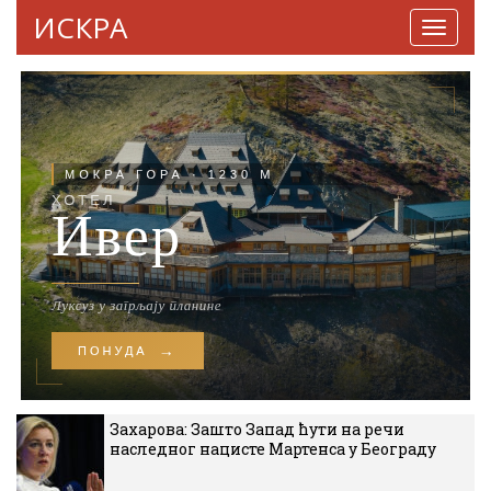
ИСКРА
Навига
Захарова: Зашто Запад ћути на речи
наследног нацисте Мартенса у Београду