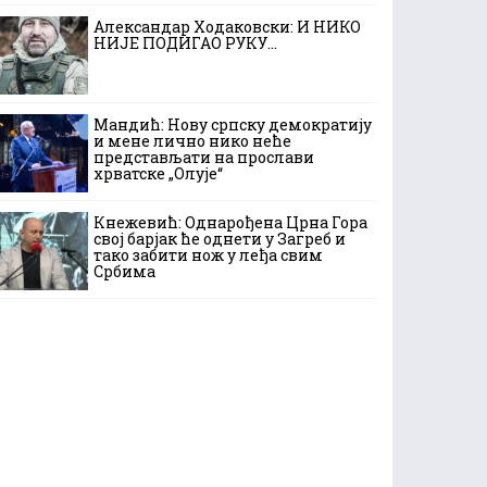
Александар Ходаковски: И НИКО
НИЈЕ ПОДИГАО РУКУ…
Мандић: Нову српску демократију
и мене лично нико неће
представљати на прослави
хрватске „Олује“
Кнежевић: Однарођена Црна Гора
свој барјак ће однети у Загреб и
тако забити нож у леђа свим
Србима