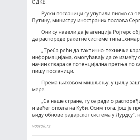
ОДКБ.
Руски посланици су упутили писмо са 
Путину, министру иностраних послова Серг
Они су навели да је агенција Ројтерс о
да распореде ракетне системе типа „химарс
„Треба рећи да тактично-техничке ка
информацијама, омогућавају да се између о
начин ствара се потенцијална претња по са
пишу посланици.
Према њиховом мишљењу, у циљу зашт
мере.
„Са наше стране, ту се ради о распоређ
и већег опсега на Куби. Осим тога, још је
виду обнове радарског система у Лурдсу“, 
vostok.rs