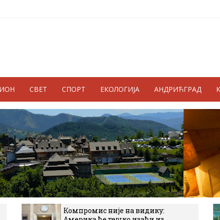
ГИОН
СВЕТ
СПОРТ
ЕКОЛОГИЈА
АНДРИЋГРАД
Компромис није на видику:
Америка ће тешко изаћи из