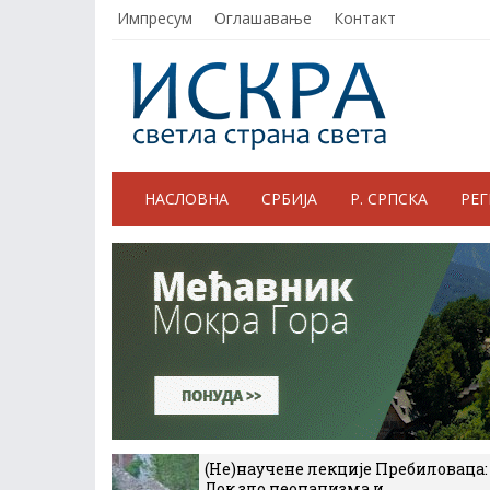
Импресум
Оглашавање
Контакт
НАСЛОВНА
СРБИЈА
Р. СРПСКА
РЕ
(Не)научене лекције Пребиловаца:
Док зло неонацизма и