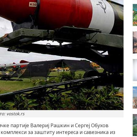
о: vostok.rs
ке партије Валериј Рашкин и Сергеј Обухов
 комплекси за заштиту интереса и савезника из