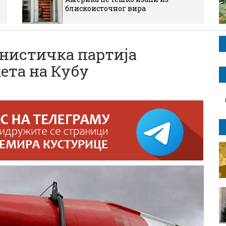
блискоисточног вира
истичка партија
ета на Кубу