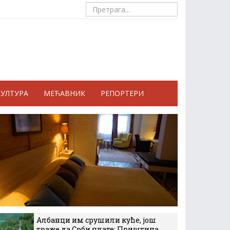
КУЛТУРА
МЕЋАВНИК
РЕПОРТЕРИ
Албанци им срушили куће, још
траже да Срби плате: Приштина