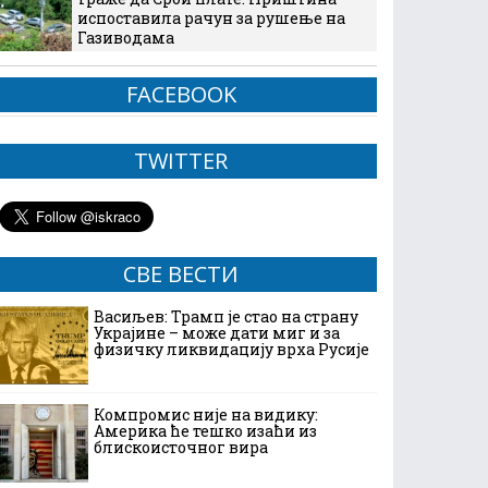
испоставила рачун за рушење на
Газиводама
FACEBOOK
TWITTER
СВЕ ВЕСТИ
Васиљев: Трамп је стао на страну
Украјине – може дати миг и за
физичку ликвидацију врха Русије
Компромис није на видику:
Америка ће тешко изаћи из
блискоисточног вира