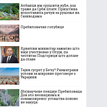
Албанци им срушили куће, још
траже да Срби плате: Приштина
испоставила рачун за рушење на
Газиводама
Пребиловачке голубице
Хрватски министар зажалио што
није учествовао у Олуји, па
честитао Подгорици што долазе
да славе
Тајни сусрет у Бечу? Разматрани
услови за мировне преговоре о
Украјини
(Не)научене лекције Пребиловаца:
Док зло неонацизма и
повампиреног усташтва поново
не закуца