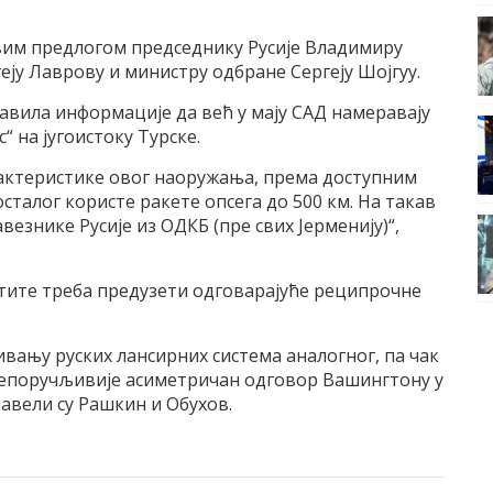
овим предлогом председнику Русије Владимиру
еју Лаврову и министру одбране Сергеју Шојгуу.
бјавила информације да већ у мају САД намеравају
“ на југоистоку Турске.
рактеристике овог наоружања, према доступним
сталог користе ракете опсега до 500 км. На такав
везнике Русије из ОДКБ (пре свих Јерменију)“,
ите треба предузети одговарајуће реципрочне
ивању руских лансирних система аналогног, па чак
 препоручљивије асиметричан одговор Вашингтону у
навели су Рашкин и Обухов.