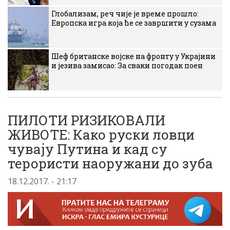
Глобализам, реч чије је време прошло:
Европска игра која ће се завршити у сузама
Шеф британске војске на фронту у Украјини
и језива замисао: За сваки погодак поен
ПИЛОТИ РИЗИКОВАЛИ
ЖИВОТЕ: Како руски ловци
чувају Путина и кад су
терористи наоружани до зуба
18.12.2017. - 21:17