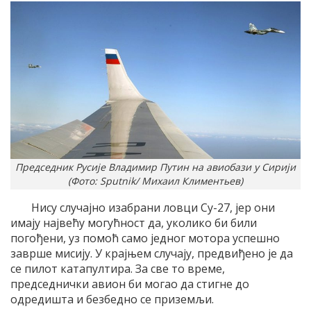
Председник Русије Владимир Путин на авиобази у Сирији
(Фото: Sputnik/ Михаил Климентьев)
Нису случајно изабрани ловци Су-27, јер они
имају највећу могућност да, уколико би били
погођени, уз помоћ само једног мотора успешно
заврше мисију. У крајњем случају, предвиђено је да
се пилот катапултира. За све то време,
председнички авион би могао да стигне до
одредишта и безбедно се приземљи.