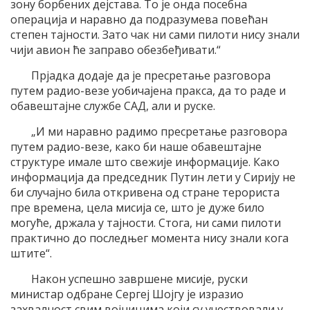
зону борбених дејстава. То је онда посебна
операција и наравно да подразумева повећан
степен тајности. Зато чак ни сами пилоти нису знали
чији авион ће заправо обезбеђивати.“
Прјадка додаје да је пресретање разговора
путем радио-везе уобичајена пракса, да то раде и
обавештајне службе САД, али и руске.
„И ми наравно радимо пресретање разговора
путем радио-везе, како би наше обавештајне
структуре имале што свежије информације. Како
информација да председник Путин лети у Сирију не
би случајно била откривена од стране терориста
пре времена, цела мисија се, што је дуже било
могуће, држала у тајности. Стога, ни сами пилоти
практично до последњег момента нису знали кога
штите“.
Након успешно завршене мисије, руски
министар одбране Сергеј Шојгу је изразио
захвалност свим војницима који су учествовали у