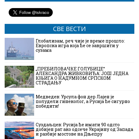
СВЕ ВЕСТИ
Глобализам, реч чије је време прошло:
Европска игра која ће се завршити у
сузама
„ПРЕБИЛОВАЧКЕ ГОЛУБИЦЕ“
АЛЕКСАНДРА ЖИВКОВИЋА: ЈОШ ЈЕДНА
КЊИГА О НАДУМНОМ СРПСКОМ
СТРАДАЊУ
Медведев: Урсула фон дер Лајен је
полудели гинеколог, а Русија ће сигурно
победити!
Суздаљцев: Русија ће имати 90 одсто
добијен рат ако одсече Украјину од Запада
и разбије мостове на Дњепру