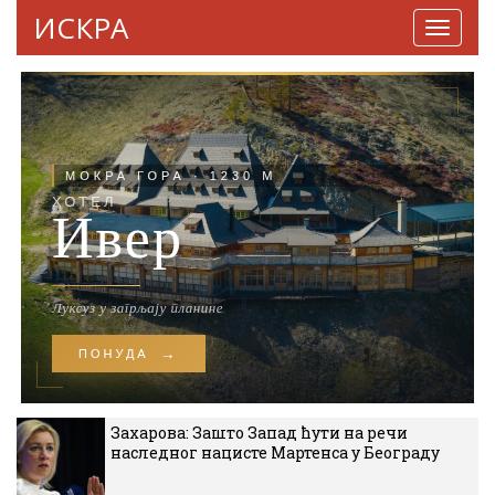
ИСКРА
Навига
Захарова: Зашто Запад ћути на речи
наследног нацисте Мартенса у Београду