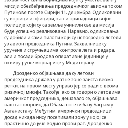
мисији обезбеђивања председничког авиона током
Путинове посете Сирији 11. децембра. Одликовани
су војници и официри, као и припадници војне
полиције који су са земље учинили све да мисија
буде успешно реализована. Наравно, одликовања
су добили и сами пилоти који су непосредно летели
уз авион председника Путина. Захвалнице су
уручене и стручњацима контроле лета и радара,
али и посади бродова оперативне јединице у
оквиру руске морнарице у Медитерану.
Дрозденко објашњава да су летови
председника држава у ратне зоне заиста веома
ретки, на првом месту управо јер се ради о веома
ризичној мисији. Такође, ако се говори о летовима
америчког председника, дешавало се, објашњава
наш саговорник, да Обама посети базу Баграм у
Авганистану. Међутим, амерички председници
досад никада нису посећивали зону у којој се
практично до јуче водио прави рат. Дрозденко