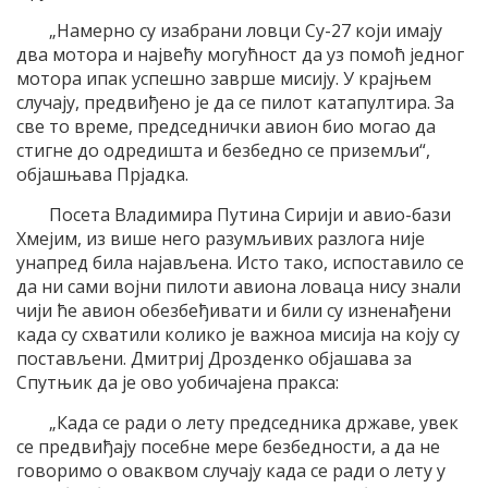
„Намерно су изабрани ловци Су-27 који имају
два мотора и највећу могућност да уз помоћ једног
мотора ипак успешно заврше мисију. У крајњем
случају, предвиђено је да се пилот катапултира. За
све то време, председнички авион био могао да
стигне до одредишта и безбедно се приземљи“,
објашњава Прјадка.
Посета Владимира Путина Сирији и авио-бази
Хмејим, из више него разумљивих разлога није
унапред била најављена. Исто тако, испоставило се
да ни сами војни пилоти авиона ловаца нису знали
чији ће авион обезбеђивати и били су изненађени
када су схватили колико је важноа мисија на коју су
постављени. Дмитриј Дрозденко објашава за
Спутњик да је ово уобичајена пракса:
„Када се ради о лету председника државе, увек
се предвиђају посебне мере безбедности, а да не
говоримо о оваквом случају када се ради о лету у