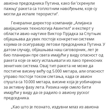
авиона председника Путина, како би ’скренули
пажњу‘ ракета са топлотним навођењем, које су
могли да испале терористи“.
Генерални директор компаније „Алијанса
авијационих технологија Авинтел“ и експерт у
области авио-наутике Виктор Прјадка за Спутњик
објашњава да увек постоје конкретни системи
којима се осигуравају летови председника Путина. У
датом случају, објашњава наш саговорник, лет је
био планиран пре свега имајући у виду опасност од
ракета које се могу испаљивати из лако преносних
зенитних система. Овај тип ракета не може да
постигне висину већу од 5.000 метара, али опасност
управо постоји током слетања, када се авион
спушта са 10.000 метара, висине која је уобичајена
за активну фазу лета. Ризика није смело бити
имајући у виду да се радило о авиону руског
председника.
„Као што је познато, издувни млаз из авиона