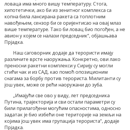
ловаца има много вишу температуру. Стога,
хипотетички, ако би из зенитног комплекса са
копна била лансирана ракета са топлотним
навођењем, сензор би се оријентисао на овај млаз
више температуре. Тако би ловац био погођен, а не
авион у којем се налази председник“, објашњава
Прјадка.
Наш саговорник додаје да терористи имају
различите врсте наоружања. Конкретно, ови лако
преносни ракетни комплекси у Сирију су могли
стићи чак и из САД, као помоћ опозиционим
снагама за борбу против терориста. Милитанти су
још увек, може се рећи наоружани до зуба.
„Имајући све ово у виду, лет председника
Путина, трајекторија и сви остали параметри су
били прилагођени могућим опасностима, односно
задатак је био избећи оне територије на земљи на
којима још увек има групација терориста“, додаје
Прјадка.