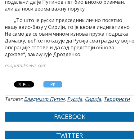
подвлачи да је Путинов лет био високо ризичан,
али да носи веома важну поруку.
„То што је руски председник лично посетио
нашу авио-базу у Сирији, то је веома индикативно.
Не само да се овим чином изнова пружа подршка
Дамаску, већ се показује да Русија сматра да су војне
операције готове и да сад предстоји обнова
државе“, закључује Дрозденко.
rs.sputniknews.com
Тагови:
Владимир Путин
,
Русија
,
Сирија
,
Терористи
FACEBOOK
TWITTER