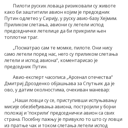
Пилоти руских ловаца ризиковали су животе
како би заштитили авион којим је председник
Путин одлетео у Сирију, у руску авио-базу Хејмим.
Приликом слетања, авиони су летели испод
председничке летелице да би прикрили њен
топлотни траг.
„Посматрао сам те момке, пилоте. Они нису
само летели поред нас, него су приликом слетања
летели и испод авиона“, коментарисао је
председник Путин.
Авио-експерт часописа „Арсенал отечества“
Дмитриј Дрозденко објашњава за Спутњик да је
ово, у датим околностима, очекиван маневар:
„Наши ловци су се, приступивши испуњавању
мисије обезбеђивања авиона, постројили у бојни
положај и ’покрили‘ председнички авион са свих
страна. Посебну пажњу је привукло то што су ловци
из пратње чак и током слетања летели испод