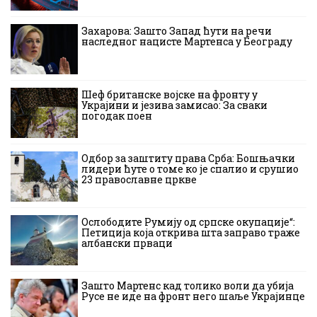
Захарова: Зашто Запад ћути на речи
наследног нацисте Мартенса у Београду
Шеф британске војске на фронту у
Украјини и језива замисао: За сваки
погодак поен
Одбор за заштиту права Срба: Бошњачки
лидери ћуте о томе ко је спалио и срушио
23 православне цркве
Ослободите Румију од српске окупације“:
Петиција која открива шта заправо траже
албански прваци
Зашто Мартенс кад толико воли да убија
Русе не иде на фронт него шаље Украјинце