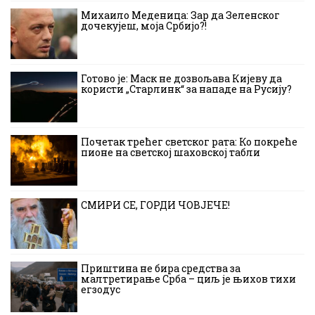
Михаило Меденица: Зар да Зеленског
дочекујеш, моја Србијо?!
Готово је: Маск не дозвољава Кијеву да
користи „Старлинк“ за нападе на Русију?
Почетак трећег светског рата: Ко покреће
пионе на светској шаховској табли
СМИРИ СЕ, ГОРДИ ЧОВЈЕЧЕ!
Приштина не бира средства за
малтретирање Срба – циљ је њихов тихи
егзодус