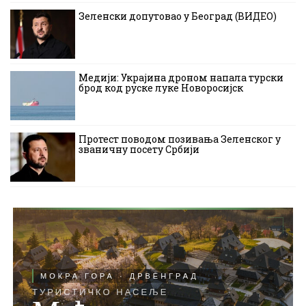
Зеленски допутовао у Београд (ВИДЕО)
Медији: Украјина дроном напала турски
брод код руске луке Новоросијск
Протест поводом позивања Зеленског у
званичну посету Србији