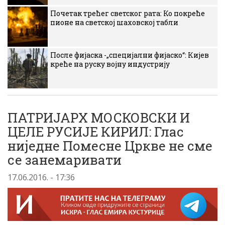
Почетак трећег светског рата: Ко покреће
пионе на светској шаховској табли
После фијаска -„специјални фијаско“: Кијев
креће на руску војну индустрију
ПАТРИЈАРХ МОСКОВСКИ И
ЦЕЛЕ РУСИЈЕ КИРИЛ: Глас
ниједне Помесне Цркве не сме
се занемаривати
17.06.2016. - 17:36