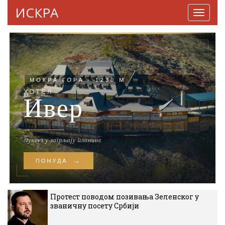
ИСКРА
Навига
Протест поводом позивања Зеленског у
званичну посету Србији