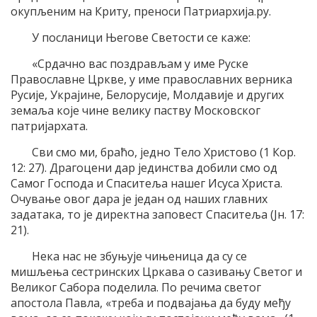
окупљеним на Криту, преноси Патриархија.ру.
У посланици Његове Светости се каже:
«Срдачно вас поздрављам у име Руске
Православне Цркве, у име православних верника
Русије, Украјине, Белорусије, Молдавије и других
земаља које чине велику паству Московског
патријархата.
Сви смо ми, браћо, једно Тело Христово (1 Кор.
12: 27). Драгоцени дар јединства добили смо од
Самог Господа и Спаситеља нашег Исуса Христа.
Очување овог дара је један од наших главних
задатака, то је директна заповест Спаситеља (Јн. 17:
21).
Нека нас не збуњује чињеница да су се
мишљења сестринских Цркава о сазивању Светог и
Великог Сабора поделила. По речима светог
апостола Павла, «треба и подвајања да буду међу