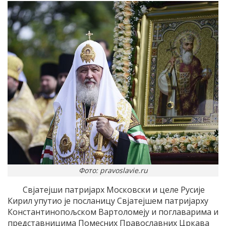
Фото: pravoslavie.ru
Свјатејши патријарх Московски и целе Русије
Кирил упутио је посланицу Свјатејшем патријарху
Константинопољском Вартоломеју и поглаварима и
представницима Помесних Православних Цркава