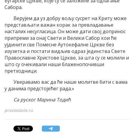
Бугарске Цркве, које су се заложиле за одлагање
Сабора.
Верујем да уз добру вољу сусрет на Криту може
представљати важан корак за превладавање
насталих несугласица. Он може дати свој допринос
припреми за онај Свети и Велики Сабор кои ће
ујдинити све Помесне Аутокефалне Цркве без
изузетка и постати видљив одраз јединства Свете
Православне Христове Цркве, за шта су се молили и
што су очекивали наши блаженопочивши
претходници.
Уверавамо вас да ће наше молитве бити с вама
у данима предстојећег рада.»
Са руског Марина Тодић
pravoslavie.ru