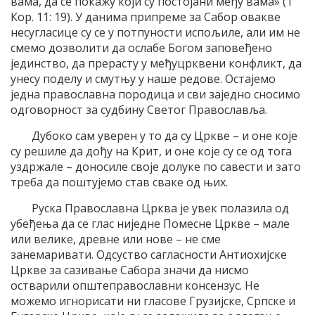
вама, да се покажу који су постојани међу вама» (1
Кор. 11: 19). У данима припреме за Сабор овакве
несугласице су се у потпуности испољиле, али им не
смемо дозволити да ослабе Богом заповеђено
јединство, да прерасту у међуцрквени конфликт, да
унесу поделу и смутњу у наше редове. Остајемо
једна православна породица и сви заједно сносимо
одговорност за судбину Светог Православља.
Дубоко сам уверен у то да су Цркве – и оне које
су решиле да дођу на Крит, и оне које су се од тога
уздржале – доносиле своје долуке по савести и зато
треба да поштујемо став сваке од њих.
Руска Православна Црква је увек полазила од
убеђења да се глас ниједне Помесне Цркве – мале
или велике, древне или нове – не сме
занемаривати. Одсуство сагласности Антиохијске
Цркве за сазивање Сабора значи да нисмо
остварили општеправославни консензус. Не
можемо игнорисати ни гласове Грузијске, Српске и