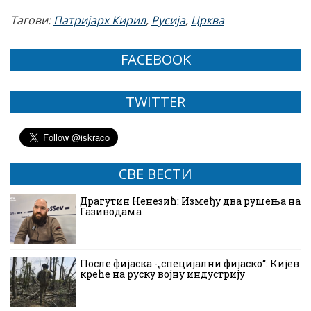
Тагови:
Патријарх Кирил
,
Русија
,
Црква
FACEBOOK
TWITTER
СВЕ ВЕСТИ
Драгутин Ненезић: Између два рушења на
Газиводама
После фијаска -„специјални фијаско“: Кијев
креће на руску војну индустрију