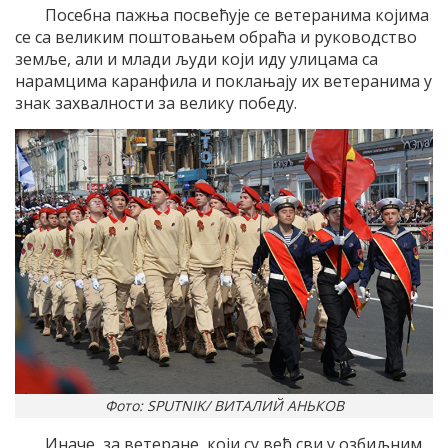
Посебна пажња посвећује се ветеранима којима
се са великим поштовањем обраћа и руководство
земље, али и млади људи који иду улицама са
нарамцима каранфила и поклањају их ветеранима у
знак захвалности за велику победу.
Фото: SPUTNIK/ ВИТАЛИЙ АНЬКОВ
Иначе, за ветеране, који су већ сви у озбиљним