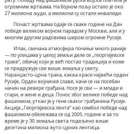
огромним жртвама. На бојном пољу остало је око
27 милиона људи, а милиони су остали инвалиди.
Почаст жртвамa одаје се сваке године на Дан
победе великом војном парадом у Москви, али и у
многим другим радовима широм огромне Русије.
Ипак, свечана атмосфера почиње много раније
— по улицама у целој земљи деле се „георгијевске
траке“, обичај који је већ постао традиција и коме
се придружује све више земаља у свету.
Наранџасто-црна трака, каква краси највећи орден
Русије, Орден војничке славе, качи се на посебан
начин на ревере грађана. Носе је сви — и млади и
стари, и жене и деца. Понос због велике победе над
фашизмом, уткан је у гене сваког грађанина Русије.
Акција „Георгијевска лента“ као симбол победе над
фашизмом обележава се од 2005. године и за то
време је у 30 земаља света подељено више
десетина милиона жуто-црних лентица.