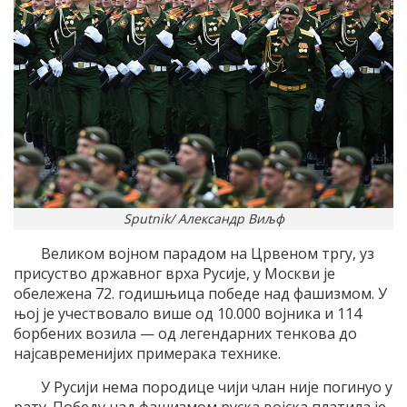
Sputnik/ Александр Виљф
Великом војном парадом на Црвеном тргу, уз
присуство државног врха Русије, у Москви је
обележена 72. годишњица победе над фашизмом. У
њој је учествовало више од 10.000 војника и 114
борбених возила — од легендарних тенкова до
најсавременијих примерака технике.
У Русији нема породице чији члан није погинуо у
рату. Победу над фашизмом руска војска платила је