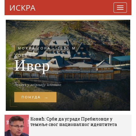
ИСКРА
Навига
Ковић: Срби да уграде Пребиловце у
темеље свог националног идентитета