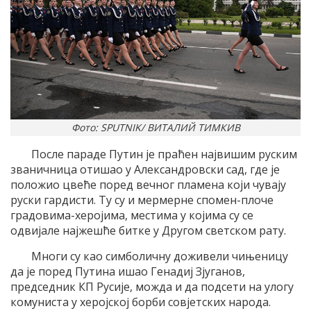
Фото: SPUTNIK/ ВИТАЛИЙ ТИМКИВ
После параде Путин је праћен највишим руским
званичница отишао у Александровски сад, где је
положио цвеће поред вечног пламена који чувају
руски гардисти. Ту су и мермерне спомен-плоче
градовима-херојима, местима у којима су се
одвијале најжешће битке у Другом светском рату.
Многи су као симболичну доживели чињеницу
да је поред Путина ишао Генадиј Зјуганов,
председник КП Русије, можда и да подсети на улогу
комуниста у херојској борби совјетских народа.