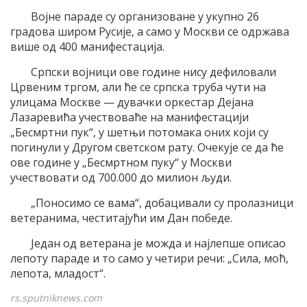
Војне параде су организоване у укупно 26
градова широм Русије, а само у Москви се одржава
више од 400 манифестација.
Српски војници ове године нису дефиловали
Црвеним тргом, али ће се српска труба чути на
улицама Москве — дувачки оркестар Дејана
Лазаревића учествоваће на манифестацији
„Бесмртни пук“, у шетњи потомака оних који су
погинули у Другом светском рату. Очекује се да ће
ове године у „Бесмртном пуку“ у Москви
учествовати од 700.000 до милион људи.
„Поносимо се вама“, добацивали су пролазници
ветеранима, честитајући им Дан победе.
Један од ветерана је можда и најлепше описао
лепоту параде и то само у четири речи: „Сила, моћ,
лепота, младост“.
rs.sputniknews.com