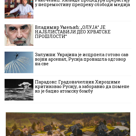
у непремостиву препреку слободи медија
Владимир Умељић: „ОЛУЈА“ ЈЕ
НАЈБЛИСТАВИЈИ ДЕО ХРВАТСКЕ
ПРОШЛОСТИ“
Залужни: Украјина је исцрпела готово сав
војни арсенал, Русија пронашла одговор
на све
Парадокс: Градоначелник Хирошиме
критиковао Русију, а заборавио да помене
ко је бацио атомску бомбу