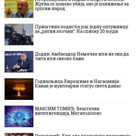
Жртва се поново убија, ово је понижење за
српски народ
Приштина подигла још једну оптужницу
за „ратни злочин“: На списку 20 људи
Додик: Амбасадор Немачке или не зна да
чита или свесно лаже
Годишњица Хирошиме и Нагасакија:
Какав је нуклеарни статус света данас
МАКСИМ ТОМИЋ: Вештачка
интелигенција, Мегалополис
Ракочевић: Хиљаде процедура прерастају