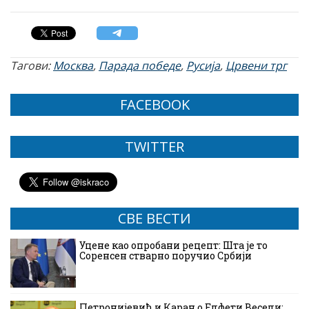
Тагови:
Москва
,
Парада победе
,
Русија
,
Црвени трг
FACEBOOK
TWITTER
СВЕ ВЕСТИ
Уцене као опробани рецепт: Шта је то
Соренсен стварно поручио Србији
Петронијевић и Каран о Елфети Весели: