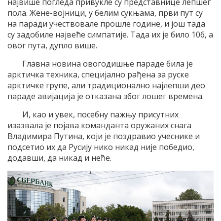
највише погледа привукле су представнице лепшег
пола. Жене-војници, у белим сукњама, први пут су
на паради учествовале прошле године, и још тада
су задобиле највеће симпатије. Тада их је било 106, а
овог пута, дупло више.
Главна новина овогодишње параде била је
арктичка техника, специјално рађена за руске
арктичке групе, али традиционално најлепши део
параде авијација је отказана због лошег времена.
И, као и увек, посебну пажњу присутних
изазвала је појава команданта оружаних снага
Владимира Путина, који је поздравио учеснике и
подсетио их да Русију нико никад није победио,
додавши, да никад и неће.