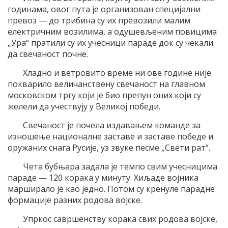
годинама, овог пута је организован специјални
превоз — до трибина су их превозили малим
електричним возилима, а одушевљеним повицима
„Ура“ пратили су их учесници параде док су чекали
да свечаност почне.
Хладно и ветровито време ни ове године није
покварило величанствену свечаност на главном
московском тргу који је био препун оних који су
желели да учествују у Великој победи.
Свечаност је почела издавањем команде за
изношење националне заставе и заставе победе и
оружаних снага Русије, уз звуке песме „Свети рат“.
Чета бубњара задала је темпо свим учесницима
параде — 120 корака у минуту. Хиљаде војника
марширало је као једно. Потом су кренуле парадне
формације разних родова војске.
Упркос савршенству корака свих родова војске,