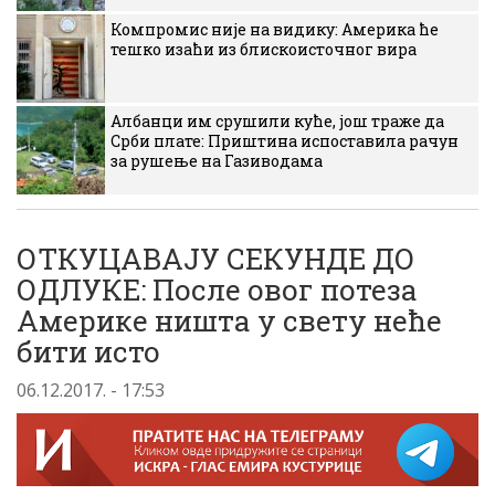
Компромис није на видику: Америка ће
тешко изаћи из блискоисточног вира
Албанци им срушили куће, још траже да
Срби плате: Приштина испоставила рачун
за рушење на Газиводама
ОТКУЦАВАЈУ СЕКУНДЕ ДО
ОДЛУКЕ: После овог потеза
Америке ништа у свету неће
бити исто
06.12.2017. - 17:53