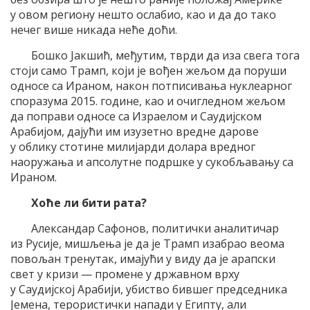
у овом региону нешто ослабио, као и да до тако
нечег више никада неће доћи.
Бошко Јакшић, међутим, тврди да иза свега тога
стоји само Трамп, који је вођен жељом да поруши
односе са Ираном, након потписивања нуклеарног
споразума 2015. године, као и очигледном жељом
да поправи односе са Израелом и Саудијском
Арабијом, дајући им изузетно вредне дарове
у облику стотине милијарди долара вредног
наоружања и апсолутне подршке у сукобљавању са
Ираном.
Хоће ли бити рата?
Александар Сафонов, политички аналитичар
из Русије, мишљења је да је Трамп изабрао веома
повољан тренутак, имајући у виду да је арапски
свет у кризи — промене у државном врху
у Саудијској Арабији, убиство бившег председника
Јемена, терористички напади у Египту, али