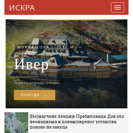
ИСКРА
Навига
(Не)научене лекције Пребиловаца: Док зло
неонацизма и повампиреног усташтва
поново не закуца