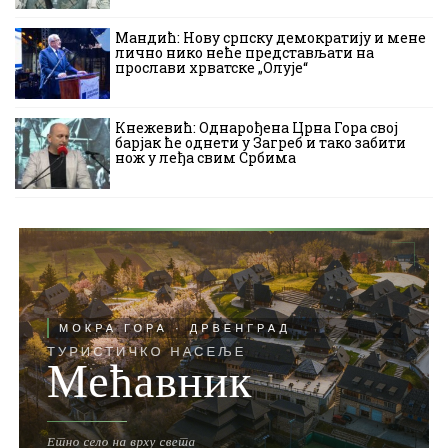
Мандић: Нову српску демократију и мене
лично нико неће представљати на
прослави хрватске „Олује“
Кнежевић: Однарођена Црна Гора свој
барјак ће однети у Загреб и тако забити
нож у леђа свим Србима