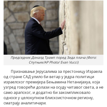
Председник Доналд Трамп поред Зида плача (Фото:
Спутњик/AP Photo/ Evan Vucci)
Признавање Јерусалима за престоницу Израела
од стране САД улило би ветар у једра политици
израелског премијера Бењамина Нетанијахуа, која
узгред говорећи долази на осуду читавог света, а не
само арапског, и додатно би закомпликовало
односе у целокупном блискоисточном региону,
сматрају аналитичари.