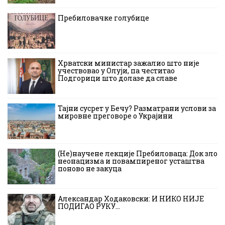
Пребиловачке голубице
Хрватски министар зажалио што није
учествовао у Олуји, па честитао
Подгорици што долазе да славе
Тајни сусрет у Бечу? Разматрани услови за
мировне преговоре о Украјини
(Не)научене лекције Пребиловаца: Док зло
неонацизма и повампиреног усташтва
поново не закуца
Александар Ходаковски: И НИКО НИЈЕ
ПОДИГАО РУКУ…