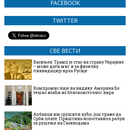
FACEBOOK
TWITTER
СВЕ ВЕСТИ
Васиљев: Трамп је стао на страну Украјине
– може дати миг и за физичку
ликвидацију врха Русије
Компромис није на видику: Америка ће
тешко изаћи из блискоисточног вира
Албанци им срушили куће, још траже да
Срби плате: Приштина испоставила рачун
за рушење на Газиводама