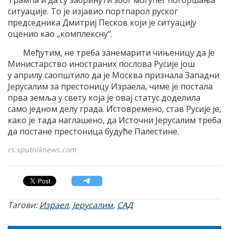
ситуације. То је изјавио портпарол руског
председника Дмитриј Песков који је ситуацију
оценио као „комплексну“.
Међутим, не треба занемарити чињеницу да је
Министарство иностраних послова Русије још
у априлу саопштило да је Москва признала Западни
Јерусалим за престоницу Израела, чиме је постала
прва земља у свету која је овај статус доделила
само једном делу града. Истовремено, став Русије је,
како је тада наглашено, да Источни Јерусалим треба
да постане престоница будуће Палестине.
rs.sputniknews.com
Тагови:
Израел
,
Јерусалим
,
САД