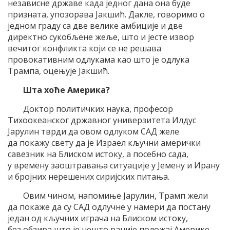
независне државе када једног дана она буде
призната, упозорава Јакшић. Дакле, говоримо о
једном граду са две велике амбиције и две
директно сукобљене жеље, што и јесте извор
вечитог конфликта који се не решава
провокативним одлукама као што је одлука
Трампа, оцењује Јакшић.
Шта хоће Америка?
Доктор политичких наука, професор
Тихоокеанског државног универзитета Илдус
Јарулин тврди да овом одлуком САД желе
да покажу свету да је Израел кључни амерички
савезник на Блиском истоку, а посебно сада,
у времену заоштравања ситуације у Јемену и Ирану
и бројних нерешених сиријских питања.
Овим чином, напомиње Јарулин, Трамп жели
да покаже да су САД одлучне у намери да постану
један од кључних играча на Блиском истоку,
без обзира што је нешто раније положај Америке