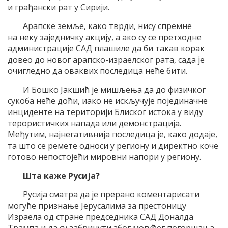
и грађански рат у Сирији.
Арапске земље, како тврди, нису спремне
на неку заједничку акцију, а ако су се претходне
администрације САД плашиле да би такав корак
довео до новог арапско-израелског рата, сада је
очигледно да оваквих последица неће бити.
И Бошко Јакшић је мишљења да до физичког
сукоба неће доћи, иако не искључује појединачне
инциденте на територији Блиског истока у виду
терористичких напада или демонстрација.
Међутим, најнегативнија последица је, како додаје,
та што се ремете односи у региону и директно коче
готово непостојећи мировни напори у региону.
Шта каже Русија?
Русија сматра да је прерано коментарисати
могуће признање Јерусалима за престоницу
Израела од стране председника САД Доналда
Трампа и да су забринути због могућег погоршања