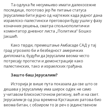
Та одлука ће несумњиво имати далекосежне
последице, поготово јер ће питање статуса
Јерусалима бити једно од најтежих када једног дана
израелско-палестински преговори буду ушли у фазу
коначних решења, сматра спољнополитички
коментатор дневног листа „Политика“ Бошко
Јакшић.
Како тврди, премештање Амбасаде САД у тај
град угрозило би и безбедност америчких
дипломата, будући да Јерусалим веома често
потресају протести и демонстрације како
палестинских, тако и израелских грађана.
Зашто баш Јерусалим?
Историја је више пута показала да све што се
дешава у Јерусалиму има широк одјек не само
у читавом блискоисточном региону, већ и на свет.
Јерусалим је од још времена Крсташких ратова био
веома битан, с обзиром то је реч о јединственом