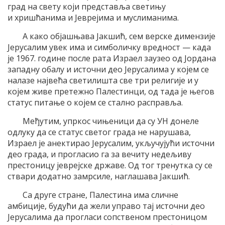
град на свету који представља светињу
и хришћанима и Јеврејима и муслиманима.
А како објашњава Јакшић, сем верске димензије
Јерусалим увек има и симболичку вредност — када
је 1967. године после рата Израел заузео од Јордана
западну обалу и источни део Јерусалима у којем се
налазе највећа светилишта све три религије и у
којем живе претежно Палестинци, од тада је његов
статус питање о којем се стално расправља.
Међутим, упркос чињеници да су УН донеле
одлуку да се статус светог града не нарушава,
Израел је анектирао Јерусалим, укључујући источни
део града, и прогласио га за вечиту недељиву
престоницу јеврејске државе. Од тог тренутка су се
ствари додатно замрсиле, наглашава Јакшић.
Са друге стране, Палестина има сличне
амбиције, будући да жели управо тај источни део
Јерусалима да прогласи сопственом престоницом