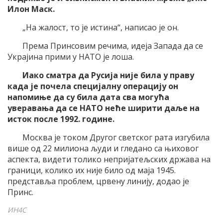
Илон Маск.
„На жалост, то је истина“, написао је он.
Према Принсовим речима, идеја Запада да се
Украјина прими у НАТО је лоша.
Иако сматра да Русија није била у праву
када је почела специјалну операцију он
напомиње да су била дата сва могућа
уверавања да се НАТО неће ширити даље на
исток после 1992. године.
Москва је током Другог светског рата изгубила
више од 22 милиона људи и гледано са њиховог
аспекта, видети толико непријатељских држава на
граници, колико их није било од маја 1945.
представља проблем, црвену линију, додао је
Принс.
ИН4С