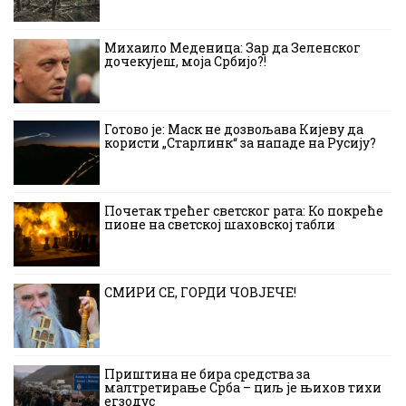
Михаило Меденица: Зар да Зеленског
дочекујеш, моја Србијо?!
Готово је: Маск не дозвољава Кијеву да
користи „Старлинк“ за нападе на Русију?
Почетак трећег светског рата: Ко покреће
пионе на светској шаховској табли
СМИРИ СЕ, ГОРДИ ЧОВЈЕЧЕ!
Приштина не бира средства за
малтретирање Срба – циљ је њихов тихи
егзодус