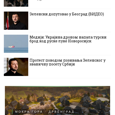
Зеленски допутовао у Београд (ВИДЕО)
Медији: Украјина дроном напала турски
брод код руске луке Новоросијск
Протест поводом позивања Зеленског у
званичну посету Србији