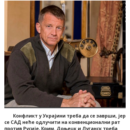
Конфликт у Украјини треба да се заврши, јер
се САД неће одлучити на конвенционални рат
против Русије. Крим, Доњецк и Луганск треба