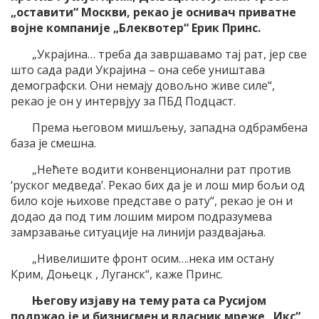
„оставити“ Москви, рекао је оснивач приватне
војне компаније „Блеквотер“ Ерик Принс.
„Украјина… треба да завршавамо тај рат, јер све
што сада ради Украјина – она себе уништава
демографски. Они немају довољно живе силе“,
рекао је он у интервјуу за ПБД Подцаст.
Према његовом мишљењу, западна одбрамбена
база је смешна.
„Нећете водити конвенционални рат против
‘руског медведа’. Рекао бих да је и лош мир бољи од
било које њихове представе о рату“, рекао је он и
додао да под тим лошим миром подразумева
замрзавање ситуације на линији раздвајања.
„Нивелишите фронт осим….нека им остану
Крим, Доњецк , Луганск“, каже Принс.
Његову изјаву на тему рата са Русијом
подржао је и бизнисмен и власник мреже „Икс“