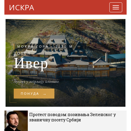
ИСКРА
Навига
Протест поводом позивања Зеленског у
званичну посету Србији