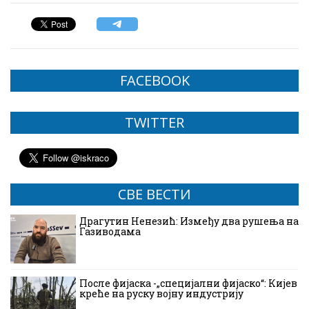
FACEBOOK
TWITTER
СВЕ ВЕСТИ
Драгутин Ненезић: Између два рушења на
Газиводама
После фијаска -„специјални фијаско“: Кијев
креће на руску војну индустрију