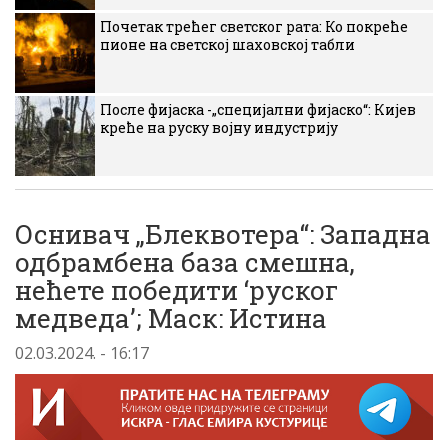
Почетак трећег светског рата: Ко покреће
пионе на светској шаховској табли
После фијаска -„специјални фијаско“: Кијев
креће на руску војну индустрију
Оснивач „Блеквотера“: Западна
одбрамбена база смешна,
нећете победити ‘руског
медведа’; Маск: Истина
02.03.2024. - 16:17