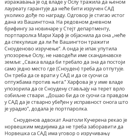
изражавања је од владе у Ослу тражила да њеном
лауреату гарантује да неће бити изручен САД
уколико дође по награду. Одговор је стигао истог
дана из Вашингтона. На редовном дневном
брифингу за новинаре у Стејт департменту,
портпаролка Мари Харф је објаснила да она „неће
да спекулише да ли ће Вашингтон тражити
Сноуденово изручење”. А онда је ипак упутила
упозорење Ослу, не наводећи име скандинавске
земље: „Свака влада би требало да зна да постоји
само једно место где (Сноуден) треба да отпутује.
Он треба да се врати у САД и да се суочи са
оптужбама против њега.” Харфова је у име владе
упозорила да се Сноудену стављају на терет врло
озбиљне ствари. „Дошао би да се суочи са правдом
у САД да је стварно убеђен у исправност онога што
је урадио”, додала је портпаролка.
Сноуденов адвокат Анатоли Кучерена рекао је
норвешким медијима да не треба заборавити да
Норвешка са САД има уговор о изручивању