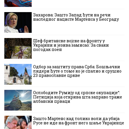
Захарова: Зашто Запад ћути на речи
наследног нацисте Мартенса у Београду
Шеф британске војске на фронту у
Украјини и језива замисао: За сваки
погодак поен
Одбор за заштиту права Срба: Бошњачки
лидери ћуте о томе ко је спалио и срушио
23 православне цркве
Ослободите Румију од српске окупације“:
Петиција која открива шта заправо траже
албански прваци
Зашто Мартенс кад толико воли да убија
Русе не иде на фронт него шаље Украјинце