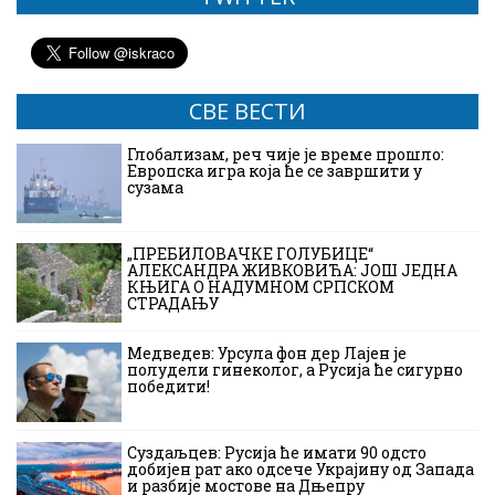
СВЕ ВЕСТИ
Глобализам, реч чије је време прошло:
Европска игра која ће се завршити у
сузама
„ПРЕБИЛОВАЧКЕ ГОЛУБИЦЕ“
АЛЕКСАНДРА ЖИВКОВИЋА: ЈОШ ЈЕДНА
КЊИГА О НАДУМНОМ СРПСКОМ
СТРАДАЊУ
Медведев: Урсула фон дер Лајен је
полудели гинеколог, а Русија ће сигурно
победити!
Суздаљцев: Русија ће имати 90 одсто
добијен рат ако одсече Украјину од Запада
и разбије мостове на Дњепру