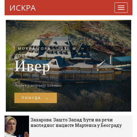
ИСКРА
Навига
Захарова: Зашто Запад ћути на речи
наследног нацисте Мартенса у Београду