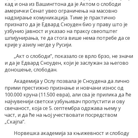
кад и она из Вашингтона да је Актом о слободи
амерички Сенат увео ограничења на масовно
надзирање комуникација. Тиме је практично
признато да је Едвард Сноуден био у праву што је
узбунио јавност и указао на праксу свеопштег
шпијунирања, те да стога више нема потребе да се
крије у азилу негде у Русији.
„Акт о слободи”, показало се врло брзо, не значи
и да је Едвард Сноуден, који је заслужан за његово
доношење, слободан.
Академија у Ослу позвала је Сноудена да лично
прими престижно признање и новчани износ од
100.000 круна (11.500 евра), али сва је прилика да ће
најчувенији светски узбуњивач пропустити и ову
свечаност, која се 5. септембра одржава њему у
част, и да ће на њој учествовати посредством
„Скајпа”.
Норвешка академија за књижевност и слободу