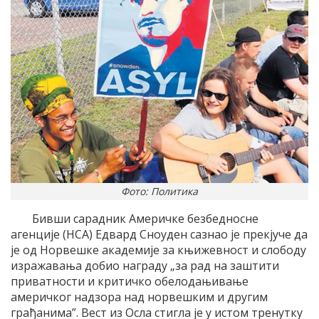
Фото: Политика
Бивши сарадник Америчке безбедносне
агенције (НСА) Едвард Сноуден сазнао је прекјуче да
је од Норвешке академије за књижевност и слободу
изражавања добио награду „за рад на заштити
приватности и критичко обелодањивање
америчког надзора над норвешким и другим
грађанима”. Вест из Осла стигла је у истом тренутку