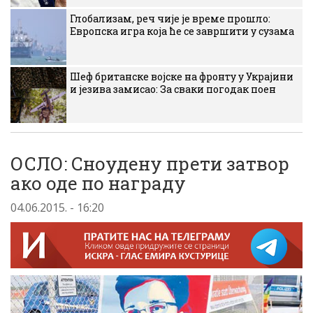
Глобализам, реч чије је време прошло:
Европска игра која ће се завршити у сузама
Шеф британске војске на фронту у Украјини
и језива замисао: За сваки погодак поен
ОСЛО: Сноудену прети затвор
ако оде по награду
04.06.2015. - 16:20