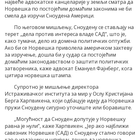
највеће адвокатске канцеларије у земљи сматра да
Норвешка по постојећим домаћим законима не би
смела да изручи Сноудена Америци.
По његовом мишљењу, Сноудену се стављају на
терет „дела против интереса владе САД”, што је,
како тумачи, дело из домена политичких оптужби.
Ако би се Норвешка приволела америчком захтеву
за изручење, дошла би у судар са постојећим
домаћим законодавством о заштити политичких
затвореника, каже адвокат Емануел Фајнберг, кога
цитира норвешка штампа.
Супротно је мишљење директора
Истраживачког института за мир у Ослу Кристијана
Берга Харпвикена, који одбацује идеју да Норвешка
пружи Сноудену сигурно уточиште или боравиште.
„Могућност да Сноуден допутује у Норвешку
равна је нули”, каже Харпвикен. „Јер ако најближи
савезник Норвешке (САД) о Сноудену стално говори
као о издајнику и шпијуну, тешко да норвешка