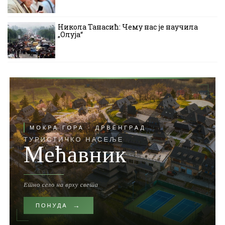
Никола Танасић: Чему нас је научила
„Олуја“