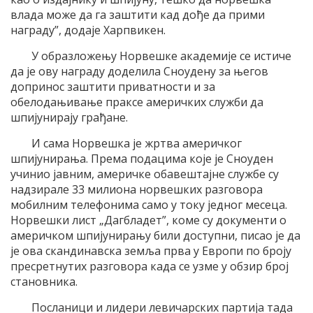
влада може да га заштити кад дође да прими
награду”, додаје Харпвикен.
У образложењу Норвешке академије се истиче
да је ову награду доделила Сноудену за његов
допринос заштити приватности и за
обелодањивање праксе америчких служби да
шпијунирају грађане.
И сама Норвешка је жртва америчког
шпијунирања. Према подацима које је Сноуден
учинио јавним, америчке обавештајне службе су
надзирале 33 милиона норвешких разговора
мобилним телефонима само у току једног месеца.
Норвешки лист „Дагбладет”, коме су документи о
америчком шпијунирању били доступни, писао је да
је ова скандинавска земља прва у Европи по броју
пресретнутих разговора када се узме у обзир број
становника.
Посланици и лидери левичарских партија тада