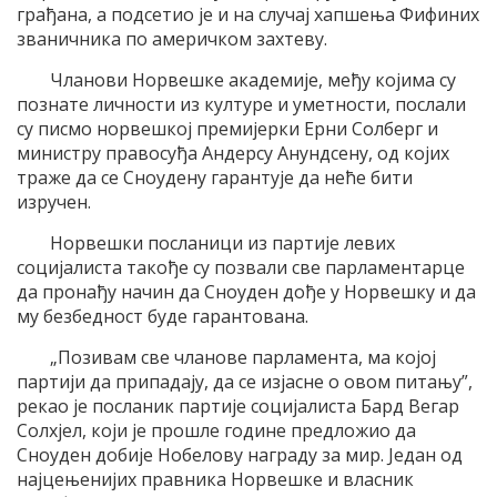
грађана, а подсетио је и на случај хапшења Фифиних
званичника по америчком захтеву.
Чланови Норвешке академије, међу којима су
познате личности из културе и уметности, послали
су писмо норвешкој премијерки Ерни Солберг и
министру правосуђа Андерсу Анундсену, од којих
траже да се Сноудену гарантује да неће бити
изручен.
Норвешки посланици из партије левих
социјалиста такође су позвали све парламентарце
да пронађу начин да Сноуден дође у Норвешку и да
му безбедност буде гарантована.
„Позивам све чланове парламента, ма којој
партији да припадају, да се изјасне о овом питању”,
рекао је посланик партије социјалиста Бард Вегар
Солхјел, који је прошле године предложио да
Сноуден добије Нобелову награду за мир. Један од
најцењенијих правника Норвешке и власник