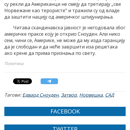
су рекли да Американци не смеју да третирају „све
Норвежане као терористе” и тражили су од владе
да заштити нацију од америчког шпијунирања.
Читава скандинавска јавност је негодовала због
америчке праксе коју је открио Сноуден. Али нико
сем, чини се, Америке, не може да му изда гаранцију
да је слободан и да неће завршити иза решетака
ако крене да прима признања по свету.
Политика
Тагови:
Едвард Сноуден
,
Затвор
,
Норвешка
,
САД
FACEBOOK
TWITTER