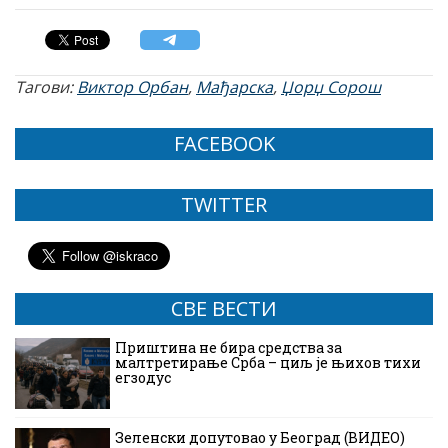
Тагови:
Виктор Орбан
,
Мађарска
,
Џорџ Сорош
FACEBOOK
TWITTER
СВЕ ВЕСТИ
Приштина не бира средства за
малтретирање Срба – циљ је њихов тихи
егзодус
Зеленски допутовао у Београд (ВИДЕО)