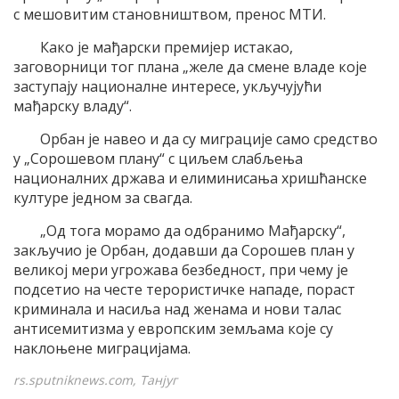
с мешовитим становништвом, пренос МТИ.
Како је мађарски премијер истакао,
заговорници тог плана „желе да смене владе које
заступају националне интересе, укључујући
мађарску владу“.
Орбан је навео и да су миграције само средство
у „Сорошевом плану“ с циљем слабљења
националних држава и елиминисања хришћанске
културе једном за свагда.
„Од тога морамо да одбранимо Мађарску“,
закључио је Орбан, додавши да Сорошев план у
великој мери угрожава безбедност, при чему је
подсетио на честе терористичке нападе, пораст
криминала и насиља над женама и нови талас
антисемитизма у европским земљама које су
наклоњене миграцијама.
rs.sputniknews.com, Танјуг