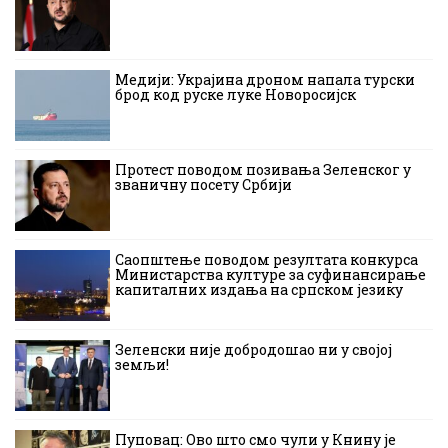
Медији: Украјина дроном напала турски
брод код руске луке Новоросијск
Протест поводом позивања Зеленског у
званичну посету Србији
Саопштење поводом резултата конкурса
Министарства културе за суфинансирање
капиталних издања на српском језику
Зеленски није добродошао ни у својој
земљи!
Пуповац: Ово што смо чули у Книну је