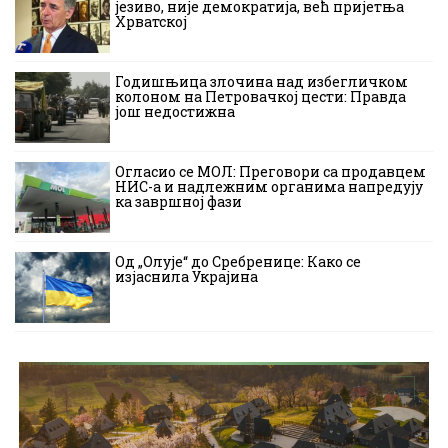
језиво, није демократија, већ пријетња
Хрватској
Годишњица злочина над избегличком
колоном на Петровачкој цести: Правда
још недостижна
Огласио се МОЛ: Преговори са продавцем
НИС-а и надлежним органима напредују
ка завршној фази
Од „Олује“ до Сребренице: Како се
изјаснила Украјина