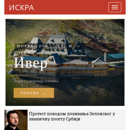
ИСКРА
Навига
Протест поводом позивања Зеленског у
званичну посету Србији