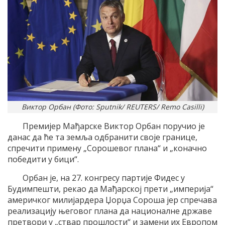
Виктор Орбан (Фото: Sputnik/ REUTERS/ Remo Casilli)
Премијер Мађарске Виктор Орбан поручио је
данас да ће та земља одбранити своје границе,
спречити примену „Сорошевог плана“ и „коначно
победити у бици“.
Орбан је, на 27. конгресу партије Фидес у
Будимпешти, рекао да Мађарској прети „империја“
америчког милијардера Џорџа Сороша јер спречава
реализацију његовог плана да националне државе
претвори у „ствар прошлости“ и замени их Европом