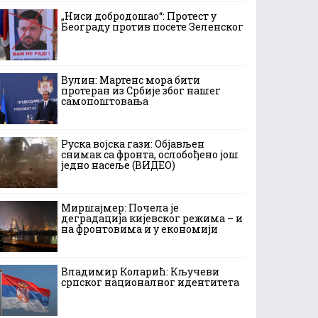
„Ниси добродошао“: Протест у
Београду против посете Зеленског
Вулин: Мартенс мора бити
протеран из Србије због нашег
самопоштовања
Руска војска гази: Објављен
снимак са фронта, ослобођено још
једно насеље (ВИДЕО)
Миршајмер: Почела је
деградација кијевског режима – и
на фронтовима и у економији
Владимир Коларић: Кључеви
српског националног идентитета