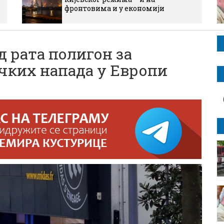
фронтовима и у економији
д рата полигон за
чких напада у Европи