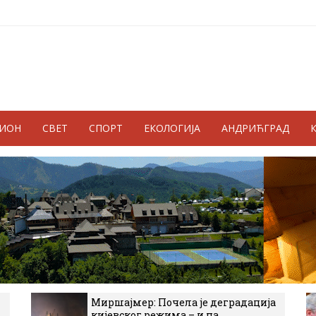
ГИОН
СВЕТ
СПОРТ
ЕКОЛОГИЈА
АНДРИЋГРАД
Миршајмер: Почела је деградација
кијевског режима – и на