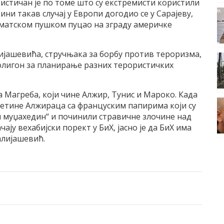
истичан је по томе што су екстремисти користили
ини такав случај у Европи догодио се у Сарајеву,
оматском пушком пуцао на зграду америчке
јашевића, стручњака за борбу против тероризма,
 полигон за планирање разних терористичких
 Магреба, који чине Алжир, Тунис и Мароко. Када
десетине Алжираца са француским папирима који су
л муџахедин“ и починили стравичне злочине над
ају вехабијски порект у БиХ, јасно је да БиХ има
алијашевић.