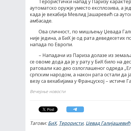
Терористички напад у Паризу карактер
аутоматско оружје уместо експлозива, а јед
када је вехабија Мевлид Јашаревић са аут
амбасаде.
Ова сличност, по мишљењу Џевада Гали
није једина, а БиХ је од рата деведесетих
напада по Европи.
– Нападачи из Париза долазе из земаља
се овоме дода да је у рату у БиХ било на 
ратовали као део озлоглашеног одреда „Е
српским народом, а након рата остали да јач
везу са вехабијама у Француској – истиче Г
Вечерње новости
Тагови:
БиХ
,
Терористи
,
Џевад Галијашевић