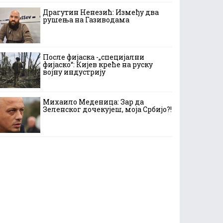
Драгутин Ненезић: Између два
рушења на Газиводама
После фијаска -„специјални
фијаско“: Кијев креће на руску
војну индустрију
Михаило Меденица: Зар да
Зеленског дочекујеш, моја Србијо?!