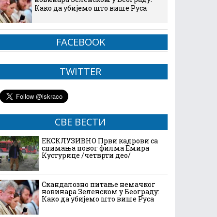
Како да убијемо што више Руса
FACEBOOK
TWITTER
СВЕ ВЕСТИ
ЕКСКЛУЗИВНО Први кадрови са
снимања новог филма Емира
Кустурице /четврти део/
Скандалозно питање немачког
новинара Зеленском у Београду:
Како да убијемо што више Руса