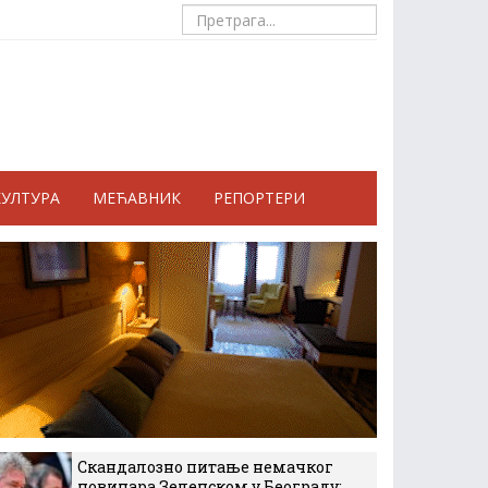
КУЛТУРА
МЕЋАВНИК
РЕПОРТЕРИ
Скандалозно питање немачког
новинара Зеленском у Београду: