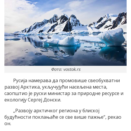
Фото: vostok.rs
Русија намерава да промовише свеобухватни
развој Арктика, укључујући насељена места,
саопштио је руски министар за природне ресурсе и
екологију Сергеј Донски.
„Развоју арктичког региона у блиској
будућности поклањаће се све више пажње“, рекао
он.