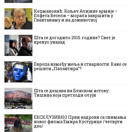
Кецмановић: Кољач Алијине армије –
Елфета Весели – морала завршити у
Гвантанаму и на доживотној
Шта се догодило 2015. године? Свет је
кренуо уназад
Европа између жеља и стварности: Како се
решити „Палантира“?
Шта се дешава на Блиском истоку:
Тишина која претходи олуји
ЕКСКЛУЗИВНО Први кадрови са снимања
новог филма Емира Кустурице /четврти
део/