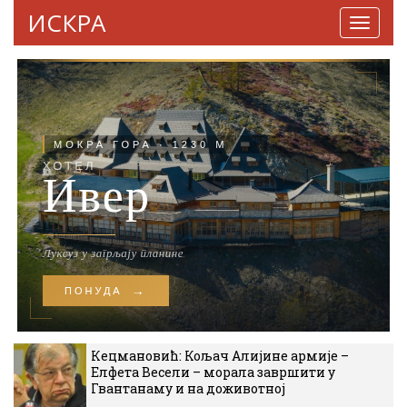
ИСКРА
Навига
Кецмановић: Кољач Алијине армије –
Елфета Весели – морала завршити у
Гвантанаму и на доживотној