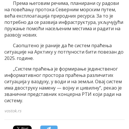
Према његовим речима, планирани су радови
на повећању протока Северним морским путем,
већа експлоатација природних ресурса. За то је
потребно да се развија инфраструктура, укључујући
пружање помоћи насељеним местима и радити на
развоју нових.
Саопштено је раније да ће систем праћења
ситуације на Арктику у потпуности бити повезан до
2025. године.
„Систем праћења је формирање јединственог
информативног простора праћења различитих
ситуација у ваздуху, у води и на земљи. Овај систем
има двоструку намену — војну и цивилну“, рекао је
званични представник концерна РТИ који ради на
систему.
vostok.rs