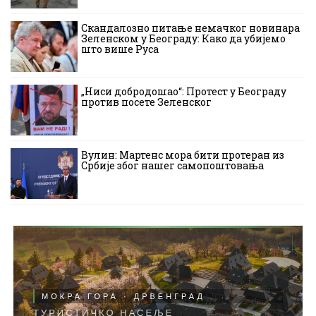
Скандалозно питање немачког новинара
Зеленском у Београду: Како да убијемо
што више Руса
„Ниси добродошао“: Протест у Београду
против посете Зеленског
Вулин: Мартенс мора бити протеран из
Србије због нашег самопоштовања