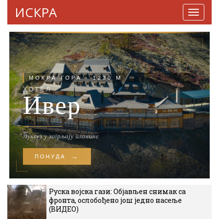
ИСКРА
Навига
Руска војска гази: Објављен снимак са
фронта, ослобођено још једно насеље
(ВИДЕО)