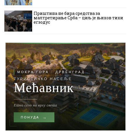
Приштина не бира средства за
малтретирање Срба – циљ је њихов тихи
егзодус