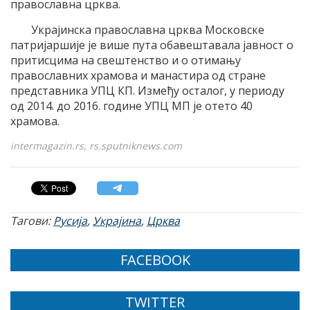
православна црква.
Украјинска православна црква Московске
патријаршије је више пута обавештавала јавност о
притисцима на свештенство и о отимању
православних храмова и манастира од стране
представника УПЦ КП. Између осталог, у периоду
од 2014. до 2016. године УПЦ МП је отето 40
храмова.
intermagazin.rs, rs.sputniknews.com
Тагови:
Русија
,
Украјина
,
Црква
FACEBOOK
TWITTER