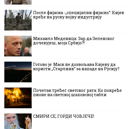
После фијаска -„специјални фијаско“: Кијев
креће на руску војну индустрију
Михаило Меденица: Зар да Зеленског
дочекујеш, моја Србијо?!
Готово је: Маск не дозвољава Кијеву да
користи „Старлинк“ за нападе на Русију?
Почетак трећег светског рата: Ко покреће
пионе на светској шаховској табли
СМИРИ СЕ, ГОРДИ ЧОВЈЕЧЕ!