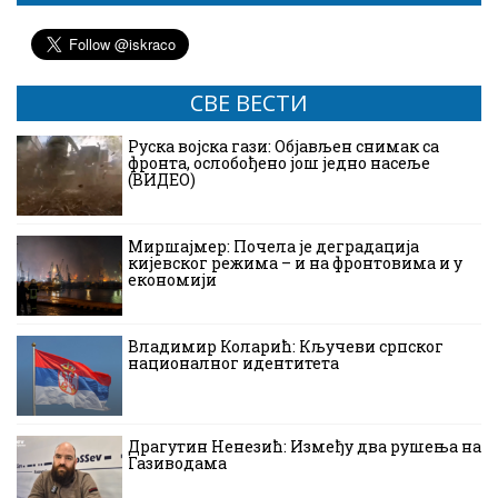
СВЕ ВЕСТИ
Руска војска гази: Објављен снимак са
фронта, ослобођено још једно насеље
(ВИДЕО)
Миршајмер: Почела је деградација
кијевског режима – и на фронтовима и у
економији
Владимир Коларић: Кључеви српског
националног идентитета
Драгутин Ненезић: Између два рушења на
Газиводама