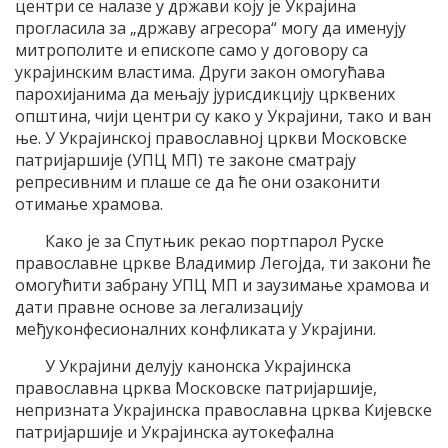
центри се налазе у држави коју је Украјина
прогласила за „државу агресора“ могу да именују
митрополите и епископе само у договору са
украјинским властима. Други закон омогућава
парохијанима да мењају јурисдикцију црквених
општина, чији центри су како у Украјини, тако и ван
ње. У Украјинској православној цркви Московске
патријаршије (УПЦ МП) те законе сматрају
репресивним и плаше се да ће они озаконити
отимање храмова.
Како је за Спутњик рекао портпарол Руске
православне цркве Владимир Легојда, ти закони ће
омогућити забрану УПЦ МП и заузимање храмова и
дати правне основе за легализацију
међуконфесионалних конфликата у Украјини.
У Украјини делују канонска Украјинска
православна црква Московске патријаршије,
непризната Украјинска православна црква Кијевске
патријаршије и Украјинска аутокефална