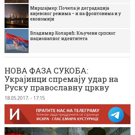
Миршајмер: Почела је деградација
кијевског режима – и на фронтовима и у
економији
Владимир Коларић: Кључеви српског
националног идентитета
НОВА ФАЗА СУКОБА:
Украјинци спремају удар на
Руску православну цркву
18.05.2017. - 17:15