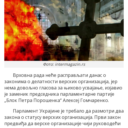
Фото: intermagazin.rs
Врховна рада неће расправљати данас о
законима о делатности верских организација, јер
нема довољно гласова за њихово усвајање, изјавио
је заменик председника парламентарне партије
„Блок Петра Порошенка“ Алексеј Гомчаренко.
Парламент Украјине је требало да размотри два
закона о статусу верских организација. Први закон
предвиђа да верске организације чији руководећи