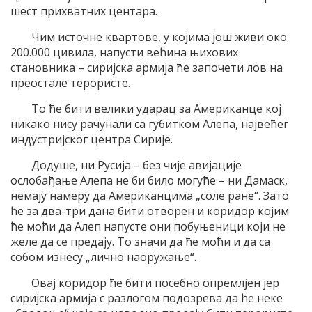
шест прихватних центара.
Чим источне квартове, у којима још живи око
200.000 цивила, напусти већина њихових
становника – сиријска армија ће започети лов на
преостале терористе.
То ће бити велики ударац за Американце кој
никако нису рачунали са губитком Алепа, највећег
индустријског центра Сирије.
Додуше, ни Русија – без чије авијације
ослобађање Алепа не би било могуће – ни Дамаск,
немају намеру да Американцима „соле ране“. Зато
ће за два-три дана бити отворен и коридор којим
ће моћи да Алеп напусте они побуњеници који не
желе да се предају. То значи да ће моћи и да са
собом изнесу „лично наоружање“.
Овај коридор ће бити посебно опремлјен јер
сиријска армија с разлогом подозрева да ће неке