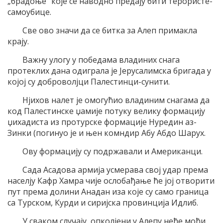
„брадоње“ које се наводно предају бити терористе-
самоубице.
Све ово значи да се битка за Алеп примакла
крају.
Важну улогу у победама владиних снага
протеклих дана одиграла је Јерусалимска бригада у
којој су доброволјци Палестинци-сунити.
Нјихов налет је омогућио владиним снагама да
код Палестинске џамије потуку велику формацију
џихадиста из протурске формације Нуредин аз-
Зинки (погинуо је и њен комндир Абу Абдо Шарух.
Ову формацију су подржавали и Американци.
Сада Асадова армија усмерава свој удар према
населју Кафр Хамра чије ослобађање ће јој отворити
пут према долини Анадан иза које су само граница
са Турском, Курди и сиријска провинција Идлиб.
У сваком случају, опколјени у Алепу неће моћи