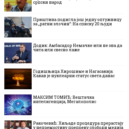
српски народ
Приштина подигла још једну оптужницу
за „ратни злочин“: На списку 20 људи
Додик: Амбасадор Немачке или не зна да
чита или свесно лаже
Годишњица Хирошиме и Нагасакија:
Какав је нуклеарни статус света данас
МАКСИМ ТОМИЋ: Вештачка
интелигенција, Мегалополис
Ракочевић: Хиљаде процедура прерастају
у непремостиву препреку слободи медија