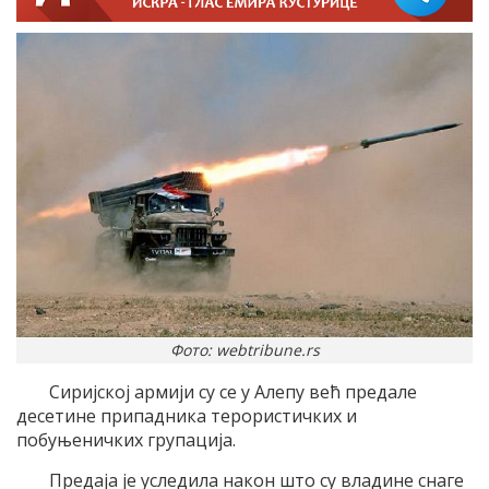
Фото: webtribune.rs
Сиријској армији су се у Алепу већ предале
десетине припадника терористичких и
побуњеничких групација.
Предаја је уследила након што су владине снаге