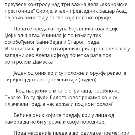
преузеле контролу над три важна дела „економске
престонице“ Сирије, а њен председник Башар Асад
објавио амнестију за све који положе оружје.
Прва се предала група бојовника коалиције
Џејш ал-Фатах. Учинила је то између тек
ослобођеног Бани-Зејда и Старог града.
Искористила је тек отворени коридор за прелазак у
западни део Алепа који од почетка рата под
контролом Дамаска.
Један од оних који су положили оружје рекао је
сиријској државној телевизији (видео):
„Код нас је било много странаца, посебно из
Турске. То су лјуди Ердогановог режима који су
плјачкали град, а нас држали под контролом“.
Већина оних који се предају крију лица од
камера да не би угрозили своје породице.
Прва масовнија предаја догодила се пре четири