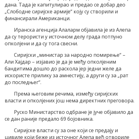
дана. Тада је капитулирао и предао се добар део
„Слободне сиријске армије“ коју су створили и
финансирали Американци.
Иранска агенција Алаларм објавила је из Алепа
да су терористи у источном делу града потпуно
опколјени и да су тога свесни.
Сиријски „министар за народно помирење“ –
Али Хајдар – изјавио је да је међу опколјеним
бандитима дошло до раскола јер једни желе да
искористе прилику за амнестију, а други су за „рат
до последњег“.
Према његовим речима, између сиријских
власти и опколјених још нема директних преговора.
Руско Министарство одбране је јуче објавило да
се дан раније предало 69 бојовника.
Сиријске власти су за оне који се предају и
цивиле који беже из источног Алепа већ отвориле