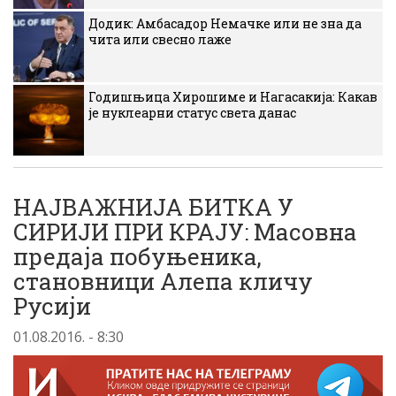
Додик: Амбасадор Немачке или не зна да
чита или свесно лаже
Годишњица Хирошиме и Нагасакија: Какав
је нуклеарни статус света данас
НАЈВАЖНИЈА БИТКА У
СИРИЈИ ПРИ КРАЈУ: Масовна
предаја побуњеника,
становници Алепа кличу
Русији
01.08.2016. - 8:30