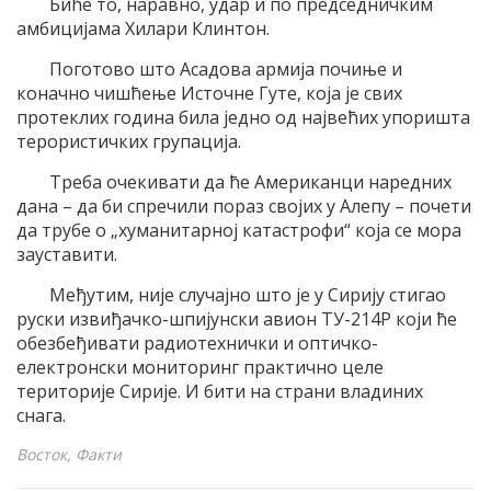
Биће то, наравно, удар и по председничким
амбицијама Хилари Клинтон.
Поготово што Асадова армија почиње и
коначно чишћење Источне Гуте, која је свих
протеклих година била једно од највећих упоришта
терористичких групација.
Треба очекивати да ће Американци наредних
дана – да би спречили пораз својих у Алепу – почети
да трубе о „хуманитарној катастрофи“ која се мора
зауставити.
Међутим, није случајно што је у Сирију стигао
руски извиђачко-шпијунски авион ТУ-214Р који ће
обезбеђивати радиотехнички и оптичко-
електронски мониторинг практично целе
територије Сирије. И бити на страни владиних
снага.
Восток, Факти