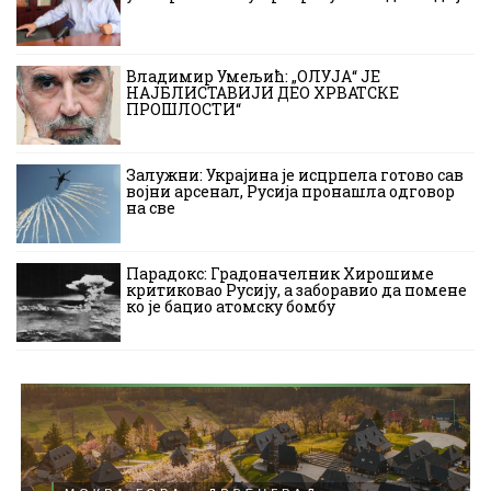
Владимир Умељић: „ОЛУЈА“ ЈЕ
НАЈБЛИСТАВИЈИ ДЕО ХРВАТСКЕ
ПРОШЛОСТИ“
Залужни: Украјина је исцрпела готово сав
војни арсенал, Русија пронашла одговор
на све
Парадокс: Градоначелник Хирошиме
критиковао Русију, а заборавио да помене
ко је бацио атомску бомбу