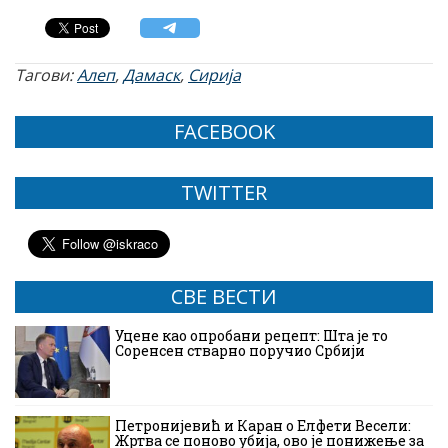
Тагови:
Алеп
,
Дамаск
,
Сирија
FACEBOOK
TWITTER
СВЕ ВЕСТИ
Уцене као опробани рецепт: Шта је то
Соренсен стварно поручио Србији
Петронијевић и Каран о Елфети Весели:
Жртва се поново убија, ово је понижење за