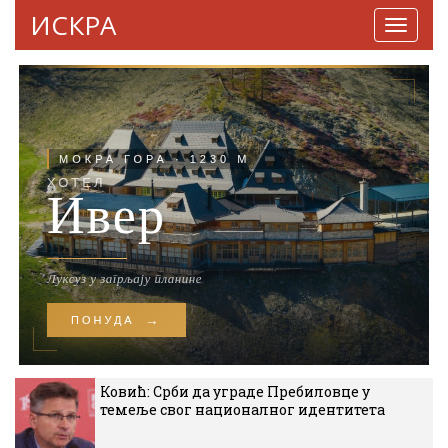
ИСКРА
Навига
Ковић: Срби да уграде Пребиловце у
темеље свог националног идентитета