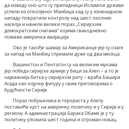
да изведу оно што су припадници Исламске државе
успели из опколјеног Манбиџа кад су у изненадном
нападу повратили контролу над шест околних
населја и нанели велики пораз „Сиријским
демократским снагама“ којима свакодневно
помаже америчка авијација.
Ово је такође шамар за Американце јер су снаге
за напад на Манбиџ спремали дуже од два месеца.
Вашингтон и Пентагон су на великим мукама
јер победа сиријске армије у бици за Алеп – а то је
најважнија битка у сиријском рату – враћа Башара
Асада као клјучну фигуру у свим преговорима о
будућности Сирије.
Пораз побуњеника и терориста у Алепу
поставиће крст на америчку политику и у Сирији и у
региону. А администрација Барака Обаме је у ту
политику уложила шест година и огроман новац.